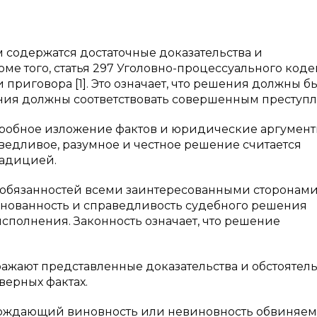
м содержатся достаточные доказательства и
ме того, статья 297 Уголовно-процессуального код
риговора [1]. Это означает, что решения должны б
ания должны соответствовать совершенным преступ
робное изложение фактов и юридические аргумент
едливое, разумное и честное решение считается
радицией.
обязанностей всеми заинтересованными сторонами
основанность и справедливость судебного решения
полнения. Законность означает, что решение
ражают представленные доказательства и обстоятель
верных фактах.
ерждающий виновность или невиновность обвиняемог