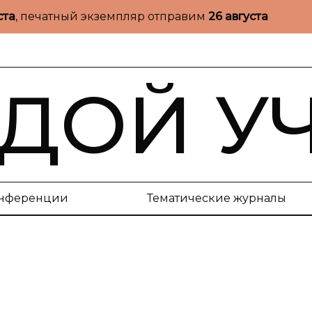
ста
, печатный экземпляр отправим
26 августа
ДОЙ У
нференции
Тематические журналы