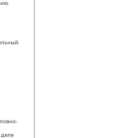
нию
ельный.
ловно-
 деле