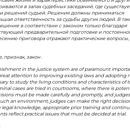
ловия жизни и характеристики обвиняемого и други
риваются в залах судебных заседаний, где существуе
ии решений судьей. Решения должны приниматься
льшая ответственность за судьбы других людей. В та
ешение в соответствии с законом только благодаря
ствующей предварительной подготовке и постоянно
сению приговора отражают практические вопросы,
е, признак, закон
.
unishment in the justice system are of paramount importa
great attention to improving existing laws and adopting
ary to study the living conditions and characteristics of 
inal cases are tried in courtrooms, where there is potenti
cisions must be made carefully and promptly, and judges
In such an environment, judges can make the right decisio
legal knowledge, appropriate prior training and contin
reflect practical issues that must be decided at trial.
.