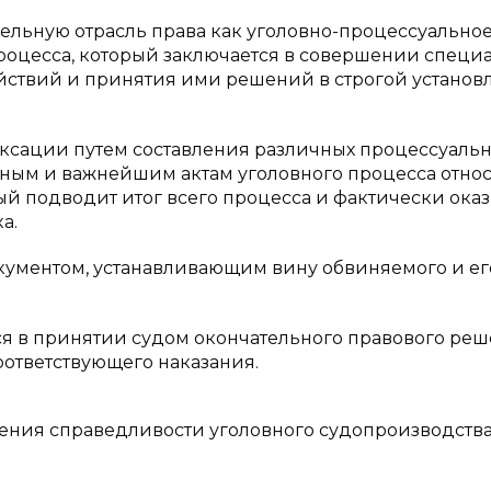
ельную отрасль права как уголовно-процессуальное
процесса, который заключается в совершении специ
твий и принятия ими решений в строгой установ
ксации путем составления различных процессуаль
сновным и важнейшим актам уголовного процесса отно
рый подводит итог всего процесса и фактически ока
а.
ументом, устанавливающим вину обвиняемого и ег
ся в принятии судом окончательного правового реш
ответствующего наказания.
чения справедливости уголовного судопроизводства