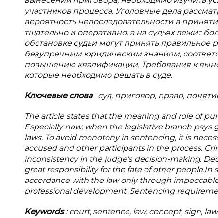
вынесении приговора, необходимо изучить ус
участников процесса. Уголовные дела рассмат
вероятность непоследовательности в принят
тщательно и оперативно, а на судьях лежит бо
обстановке судьи могут принять правильное р
безупречным юридическим знаниям, соответ
повышению квалификации. Требования к выне
которые необходимо решать в суде.
Ключевые слова
:
суд, приговор, право, поняти
The article states that the meaning and role of p
Especially now, when the legislative branch pays 
laws. To avoid monotony in sentencing, it is necess
accused and other participants in the process. Crim
inconsistency in the judge's decision-making. De
great responsibility for the fate of other people.
accordance with the law only through impeccable 
professional development. Sentencing requirements 
Keywords
: court, sentence, law, concept, sign, law