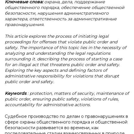
Ключевые слова:
охрана,
дела,
поддержание
общественного порядка, обеспечение общественной
безопасности, нарушения административного
характера, ответственность за административные
правонарушения.
This article explores the process of initiating legal
proceedings for offenses that violate public order and
safety. The importance of this topic lies in the necessity of
analyzing and understanding the legal regulations
surrounding it. describing the process of starting a case
for an illegal act that threatens public order and safety.
Exploring the key aspects and defining factors of
administrative responsibility for violations that disrupt
public order and safety.
Keywords
: protection, matters of security, maintenance of
public order, ensuring public safety, violations of rules,
accountability for administrative actions.
Судебное производство по делам о правонарушениях в
сфере охраны общественного порядка и общественной
безопасности развивается во времени, как
последовательные стадии взаимосвязанных в природе