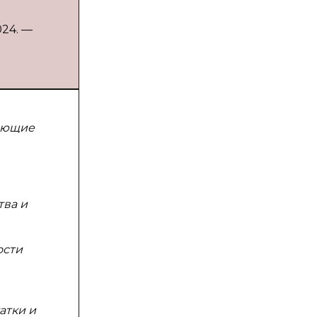
024. —
гающие
тва и
ости
атки и