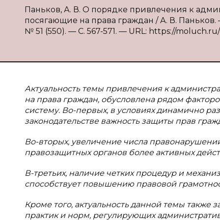
Паньков, А. В. О порядке привлечения к адм
посягающие на права граждан / А. В. Паньков.
№ 51 (550). — С. 567-571. — URL: https://moluch.ru
Актуальность темы привлечения к администр
на права граждан, обусловлена рядом фактор
систему. Во-первых, в условиях динамично р
законодательстве важность защиты прав гражд
Во-вторых, увеличение числа правонарушений,
правозащитных органов более активных дейст
В-третьих, наличие четких процедур и механ
способствует повышению правовой грамотнос
Кроме того, актуальность данной темы также
практик и норм, регулирующих административн