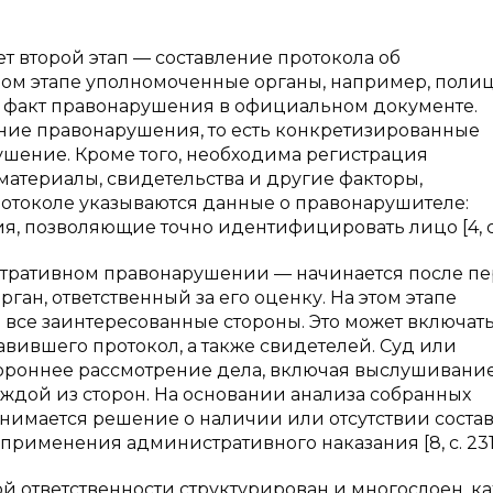
 второй этап — составление протокола об
ом этапе уполномоченные органы, например, поли
факт правонарушения в официальном документе.
ние правонарушения, то есть конкретизированные
ушение. Кроме того, необходима регистрация
материалы, свидетельства и другие факторы,
отоколе указываются данные о правонарушителе:
я, позволяющие точно идентифицировать лицо [4, с.
стративном правонарушении — начинается после п
ан, ответственный за его оценку. На этом этапе
 все заинтересованные стороны. Это может включат
авившего протокол, а также свидетелей. Суд или
ороннее рассмотрение дела, включая выслушивани
аждой из сторон. На основании анализа собранных
нимается решение о наличии или отсутствии соста
применения административного наказания [8, с. 231
й ответственности структурирован и многослоен, к