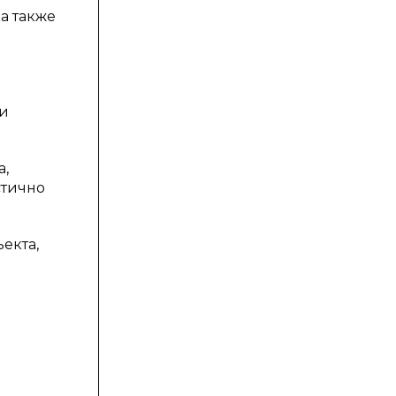
а также
ии
а,
стично
екта,