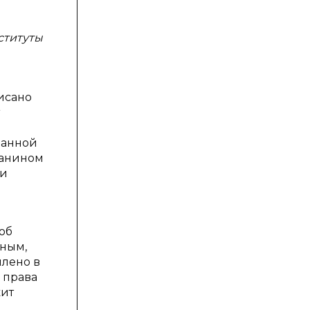
ституты
исано
данной
данином
 и
об
йным,
плено в
о права
жит