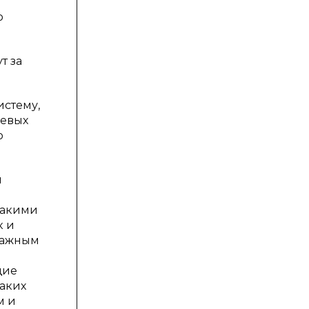
ю
т за
истему,
чевых
ю
я
такими
к и
важным
щие
таких
м и