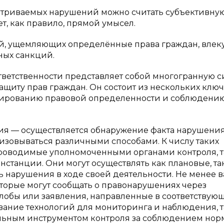
риваемых нарушений можно считать субъективну
т, как правило, прямой умысел.
, ущемляющих определённые права граждан, влеку
ных санкций.
ветственности представляет собой многогранную с
щиту прав граждан. Он состоит из нескольких клю
рмированию правовой определенности и соблюдени
ия — осуществляется обнаружение факта нарушени
лизовываться различными способами. К числу таких
проводимые уполномоченными органами контроля, 
нстанции. Они могут осуществлять как плановые, та
 нарушения в ходе своей деятельности. Не менее 
торые могут сообщать о правонарушениях через
обы или заявления, направленные в соответствую
ование технологий для мониторинга и наблюдения, 
льным инструментом контроля за соблюдением нор