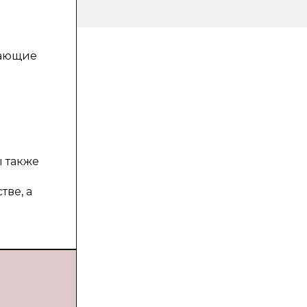
гающие
ы также
тве, а