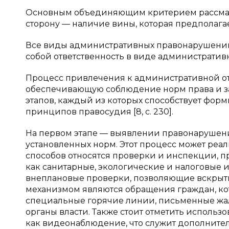
Основным объединяющим критерием рассмат
сторону — наличие вины, которая предполагае
Все виды административных правонарушений
собой ответственность в виде административ
Процесс привлечения к административной от
обеспечивающую соблюдение норм права и за
этапов, каждый из которых способствует фо
принципов правосудия [8, с. 230].
На первом этапе — выявлении правонарушен
установленных норм. Этот процесс может реа
способов относятся проверки и инспекции, 
как санитарные, экологические и налоговые и
внеплановые проверки, позволяющие вскрыть
механизмом являются обращения граждан, ко
специальные горячие линии, письменные жал
органы власти. Также стоит отметить использ
как видеонаблюдение, что служит дополните