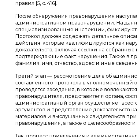
правил [5, с. 416].
После обнаружения правонарушения наступает
административном правонарушении. На данн
специализированные инспекции, фиксируют 
Протокол должен содержать детальное описа
действия, которые квалифицируются как нар
доказательств, включая ссылки на собранные 
подтверждающие факт нарушения. Также в пр
фамилия, имя, отчество, адрес и иные сведени
Третий этап — рассмотрение дела об админи
составленного протокола в уполномоченный орг
проводятся заседания, в которые вовлекаются
правонарушителя, представителя органа, сост
административный орган осуществляет всест
аргументов и представление доказательств к
материалов и выслушанных свидетельств при
правонарушения, а также о целесообразности 
Так, процесс привлечения к административно