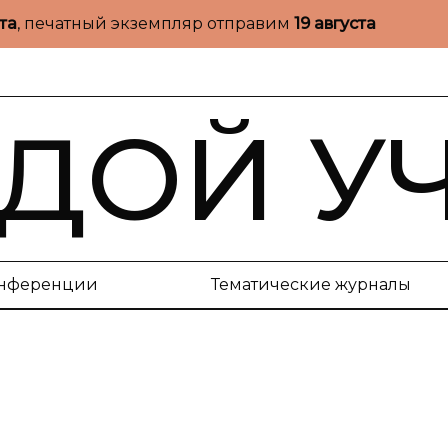
ста
, печатный экземпляр отправим
19 августа
ДОЙ У
нференции
Тематические журналы