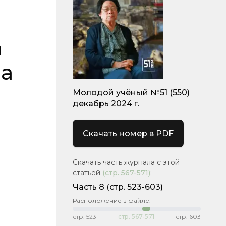
а
ва
Молодой учёный №51 (550)
декабрь 2024 г.
Скачать номер в PDF
Скачать часть журнала с этой
статьей
(стр.
567-571
)
:
Часть 8
(стр. 523-603)
Расположение в файле:
стр.
523
стр.
567-571
стр.
603