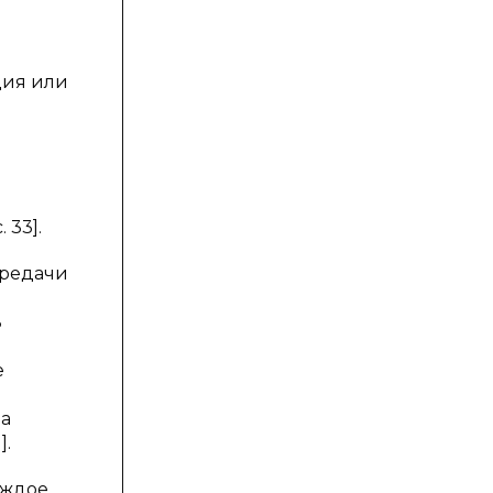
ция или
 33].
ередачи
ь
е
ва
].
аждое