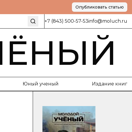
Опубликовать статью
+7 (843) 500-57-53
info@moluch.ru
ЧЁНЫЙ
Юный ученый
Издание книг