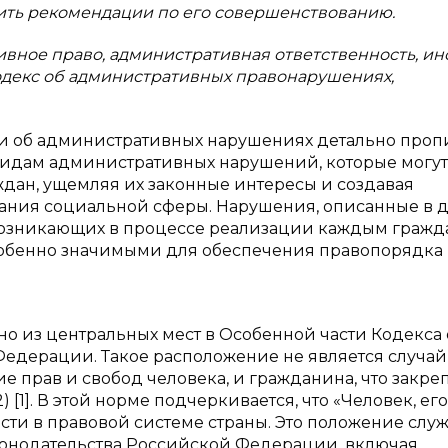
жить рекомендации по его совершенствованию.
тивное право, административная ответственность, ин
одекс об административных правонарушениях,
и об административных нарушениях детально проп
 видам административных нарушений, которые могут
аждан, ущемляя их законные интересы и создавая
ания социальной сферы. Нарушения, описанные в 
 возникающих в процессе реализации каждым граж
особенно значимыми для обеспечения правопорядка
дно из центральных мест в Особенной части Кодекса 
едерации. Такое расположение не является случа
е прав и свобод человека, и гражданина, что закре
[1]. В этой норме подчеркивается, что «Человек, ег
ти в правовой системе страны. Это положение слу
онодательства Российской Федерации, включая