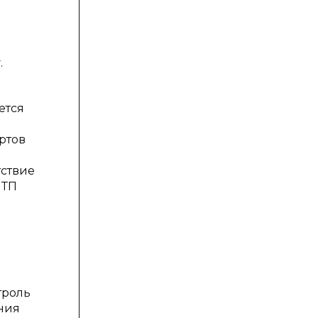
.
ется
ртов
тствие
МТП
троль
ения