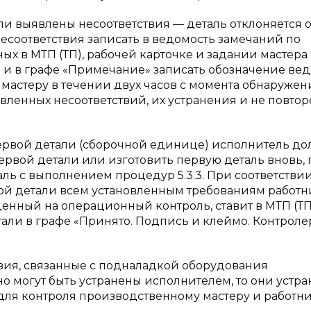
ли выявлены несоответствия — деталь отклоняется о
соответствия записать в ведомость замечаний по
ых в МТП (ТП), рабочей карточке и задании мастера
 и в графе «Примечание» записать обозначение ве
мастеру в течении двух часов с момента обнаружен
вленных несоответствий, их устранения и не повтор
первой детали (сборочной единице) исполнитель д
ервой детали или изготовить первую деталь вновь, 
ль с выполнением процедур 5.3.3. При соответстви
ой детали всем установленным требованиям работн
денный на операционный контроль, ставит в МТП (ТП
тали в графе «Принято. Подпись и клеймо. Контроле
вия, связанные с подналадкой оборудования
о могут быть устранены исполнителем, то они устр
для контроля производственному мастеру и работни