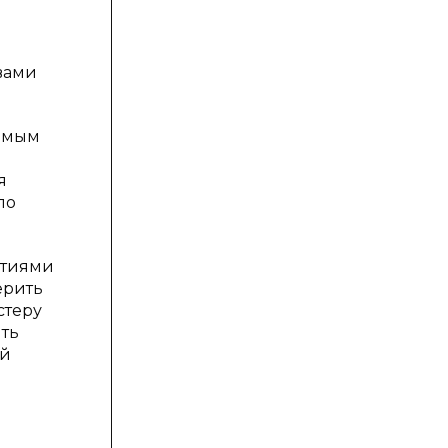
вами
уемым
я
по
ртиями
ерить
стеру
ть
ой