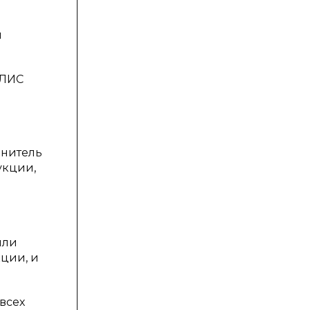
и
 ЛИС
лнитель
укции,
или
кции, и
всех