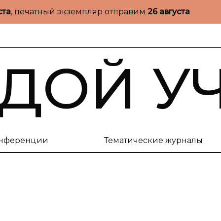
ста
, печатный экземпляр отправим
26 августа
ДОЙ У
нференции
Тематические журналы