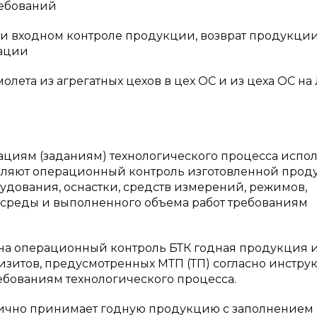
ребований
ри входном контроле продукции, возврат продукци
тации
олета из агрегатных цехов в цех ОС и из цеха ОС на
ациям (заданиям) технологического процесса испо
твляют операционный контроль изготовленной прод
дования, оснастки, средств измерений, режимов,
 среды и выполненного объема работ требованиям
на операционный контроль БТК годная продукция 
изитов, предусмотренных МТП (ТП) согласно инстру
ебованиям технологического процесса.
ично принимает годную продукцию с заполнением 