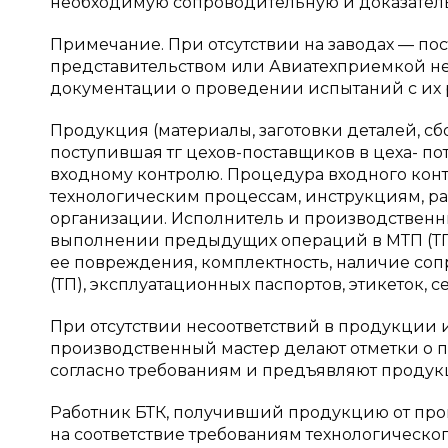
необходимую сопроводительную и доказател
Примечание. При отсутствии на заводах — п
представительством или Авиатехприемкой н
документации о проведении испытаний с их ре
Продукция (материалы, заготовки деталей, сб
поступившая тг цехов-поставщиков в цеха- п
входному контролю. Процедура входного кон
технологическим процессам, инструкциям, ра
организации. Исполнитель и производственн
выполнении предыдущих операций в МТП (ТП)
ее повреждения, комплектность, наличие соп
(ТП), эксплуатационных паспортов, этикеток, се
При отсутствии несоответствий в продукции
производственный мастер делают отметки о 
согласно требованиям и предъявляют продукц
Работник БТК, получивший продукцию от прои
на соответствие требованиям технологическо