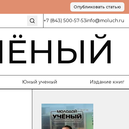
Опубликовать статью
+7 (843) 500-57-53
info@moluch.ru
ЧЁНЫЙ
Юный ученый
Издание книг