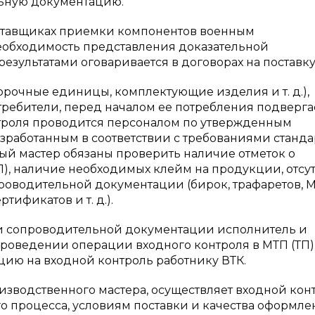
ьную документацию.
оставщиках приемки компонентов военным
еобходимость представления доказательной
зультатами оговаривается в договорах на поставку
орочные единицы, комплектующие изделия и т. д.),
отребители, перед началом ее потребления подверга
троля проводится персоналом по утвержденным
зработанным в соответствии с требованиями станда
ый мастер обязаны проверить наличие отметок о
, наличие необходимых клейм на продукции, отсу
роводительной документации (бирок, трафаретов, 
ртификатов и т. д.).
 и сопроводительной документации исполнитель и
проведении операции входного контроля в МТП (ТП)
ию на входной контроль работнику ВТК.
зводственного мастера, осуществляет входной кон
го процесса, условиям поставки и качества оформл