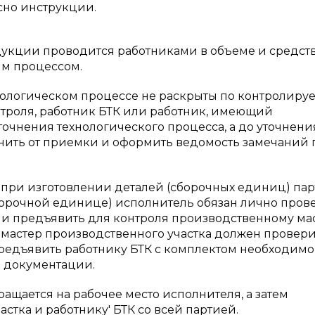
сно инструкции.
укции проводится работниками в объеме и средст
им процессом.
нологическом процессе не раскрыты по контролир
нтроля, работник БТК или работник, имеющий
очнения технологического процесса, а до уточнени
нить от приемки и оформить ведомость замечаний 
 при изготовлении деталей (сборочных единиц) па
борочной единице) исполнитель обязан лично пров
) и предъявить для контроля производственному ма
 мастер производственного участка должен провери
 предъявить работнику БТК с комплектом необходим
 документации.
ащается на рабочее место исполнителя, а затем
стка и работнику' БТК со всей партией.