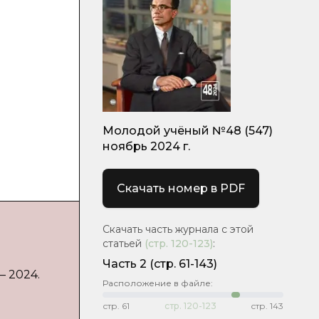
Молодой учёный №48 (547)
ноябрь 2024 г.
Скачать номер в PDF
Скачать часть журнала с этой
статьей
(стр.
120-123
)
:
Часть 2
(стр. 61-143)
— 2024.
Расположение в файле:
стр.
61
стр.
120-123
стр.
143