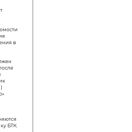
т
домости
ия
ения в
олжен
после
и
ик
)
р»
аняются
ку БТК.