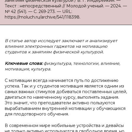
занятиям физической культурой / В. Г. Индерейкин. —
Текст : непосредственный // Молодой ученый. — 2024. —
№ 42 (541). — С. 269-273. — URL:
https://moluch.ru/archive/541/118398.
В статье автор исследует заключает и анализирует
влияния электронных гаджетов на мотивацию
студентов к занятиям физической культурой.
Ключевые слова:
физкультура, технологии, влияние,
мотивация, культура.
С мотивации всегда начинается путь по достижению
успеха. Так и у студентов мотивация является одним из
самых важных стимулов добиваться поставленных целей,
двигаться по намеченному курсу, выполнять задания.
Это значит, что преподаватели активно пользуются
вырабатыванием внутренней мотивации у обучающихся
для плодотворного обучения.
В современном мире мобильные устройства и девайсы
не только активно используются в свободное время, но