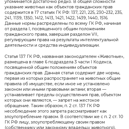
упоминается достаточно редко. В общей сложности
указание животных как объектов гражданских прав
содержится в 17 статьях ГК РФ: 137, 221, 225, 230–232, 235,
241, 1139, 1350, 1412, 1413, 1421, 1422, 1439, 1440, 1516.
Данные нормы распределены по всему ГК РФ, начиная
от раздела I, посвященного общим положениям
гражданского права, завершая разделом VII,
регулирующим права на результаты интеллектуальной
деятельности и средства индивидуализации.
Статья 137 ГК РФ, названная законодателем «Животные»,
размещена в главе 6 подраздела 3 части I Кодекса,
посвященной общим положениям объектов
гражданских прав. Данная статья содержит две нормы,
первая из которых распространяет на животных общие
правила об имуществе, если иное не установлено
законом или иными правовыми актами; вторая —
устанавливает пределы осуществления прав, объектом
которых они являются, — запрет на жестокое
обращение. Таким образом, п. 2 ст. 137 ГК РФ
несоблюдение этого запрета рассматривает как
злоупотребление правом. В соответствии же с п. 2 ст. 10
ГК РФ лицу, злоупотребляющему своим правом
(собственнику или законному владельцу животного),