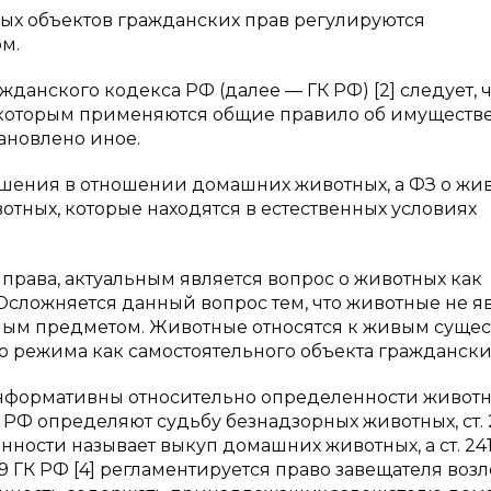
ых объектов гражданских прав регулируются
м.
ажданского кодекса РФ (далее — ГК РФ) [2] следует, 
 которым применяются общие правило об имуществе
ановлено иное.
ошения в отношении домашних животных, а ФЗ о жи
вотных, которые находятся в естественных условиях
 права, актуальным является вопрос о животных как
 Осложняется данный вопрос тем, что животные не я
ым предметом. Животные относятся к живым сущес
о режима как самостоятельного объекта граждански
формативны относительно определенности животн
ГК РФ определяют судьбу безнадзорных животных, ст. 
ности называет выкуп домашних животных, а ст. 24
39 ГК РФ [4] регламентируется право завещателя воз