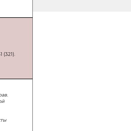
 (321).
ав.
ой
кты