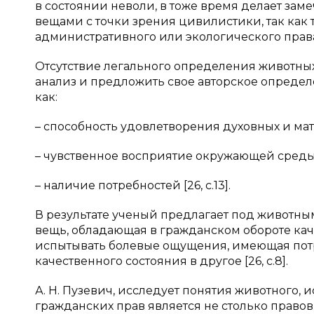
в состоянии неволи, в тоже время делает заме
вещами с точки зрения цивилистики, так ка
административного или экологического прав
Отсутствие легального определения животных,
анализ и предложить свое авторское определ
как:
– способность удовлетворения духовных и ма
– чувственное восприятие окружающей среды
– наличие потребностей [26, c.13].
В результате ученый предлагает под живот
вещь, обладающая в гражданском обороте ка
испытывать болевые ощущения, имеющая потр
качественного состояния в другое [26, c.8].
А. Н. Пузевич, исследует понятия животного, 
гражданских прав является не столько право