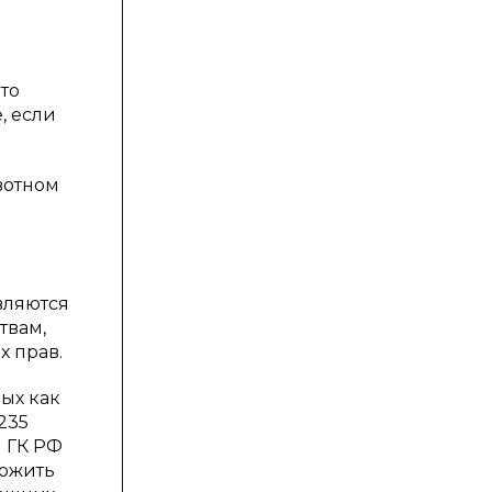
что
, если
вотном
вляются
твам,
х прав.
ых как
235
1 ГК РФ
ложить