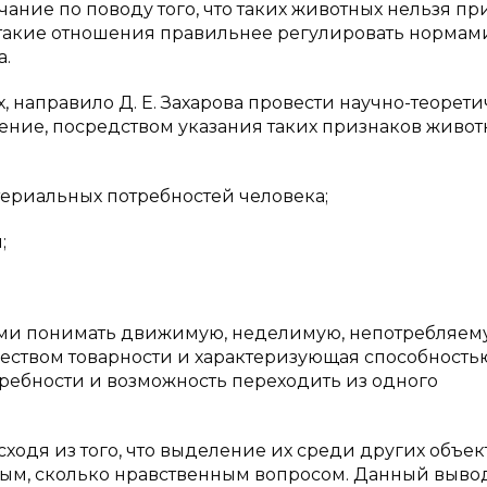
чание по поводу того, что таких животных нельзя пр
к такие отношения правильнее регулировать нормам
а.
 направило Д. Е. Захарова провести научно-теорет
ение, посредством указания таких признаков живот
териальных потребностей человека;
;
ными понимать движимую, неделимую, непотребляем
чеством товарности и характеризующая способность
ебности и возможность переходить из одного
исходя из того, что выделение их среди других объек
вым, сколько нравственным вопросом. Данный выво