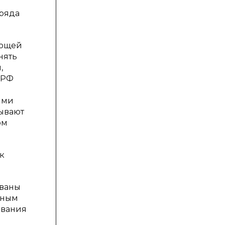
 ряда
ающей
нять
,
 РФ
ыми
зывают
ом
к
ованы
чным
ования