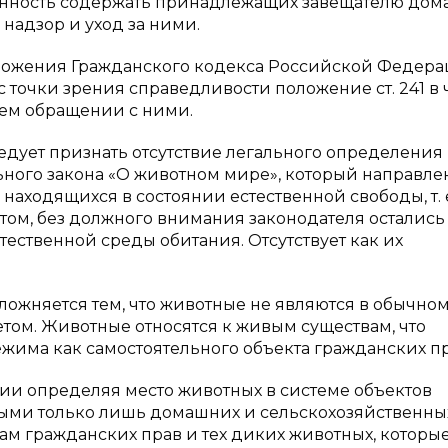
занность содержать принадлежащих завещателю до
надзор и уход за ними.
ложения Гражданского кодекса Российской Федер
 точки зрения справедливости положение ст. 241 в 
ем обращении с ними.
дует признать отсутствие легального определения
льного закона «О животном мире», который направле
аходящихся в состоянии естественной свободы, т. е
этом, без должного внимания законодателя остались
тественной среды обитания. Отсутствует как их
ожняется тем, что животные не являются в обычно
м. Животные относятся к живым существам, что
жима как самостоятельного объекта гражданских пр
ции определяя место животных в системе объектов
овыми только лишь домашних и сельскохозяйственны
там гражданских прав и тех диких животных, которы