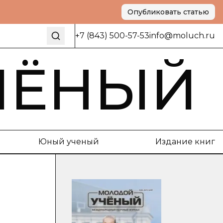
Опубликовать статью
+7 (843) 500-57-53
info@moluch.ru
ЧЁНЫЙ
Юный ученый
Издание книг