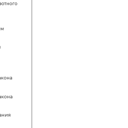
вотного
ом
и
акона
акона
ания