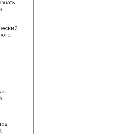
изнать
и
ический
ного,
ую
ю
тов
д