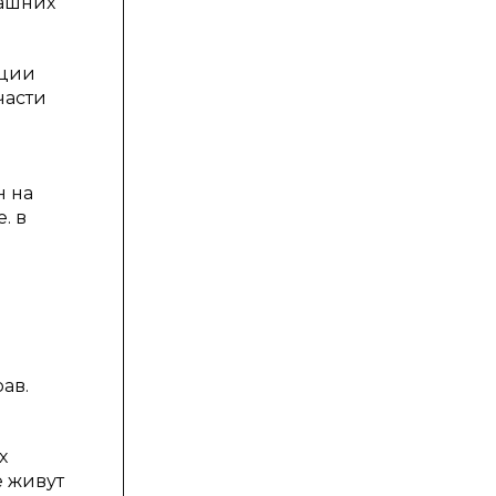
машних
ации
части
н на
. в
м
ав.
х
е живут