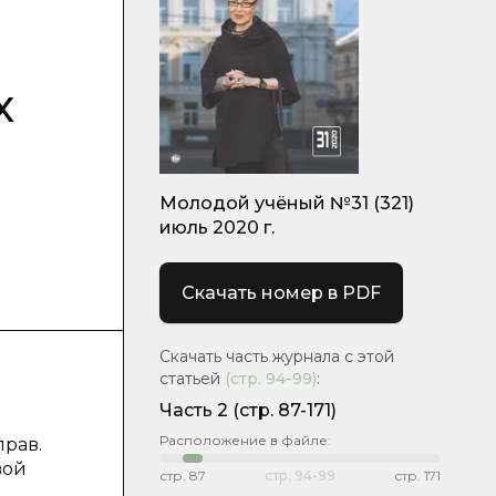
и
х
Молодой учёный №31 (321)
июль 2020 г.
Скачать номер в PDF
Скачать часть журнала с этой
статьей
(стр.
94-99
)
:
Часть 2
(стр. 87-171)
Расположение в файле:
прав.
вой
стр.
87
стр.
94-99
стр.
171