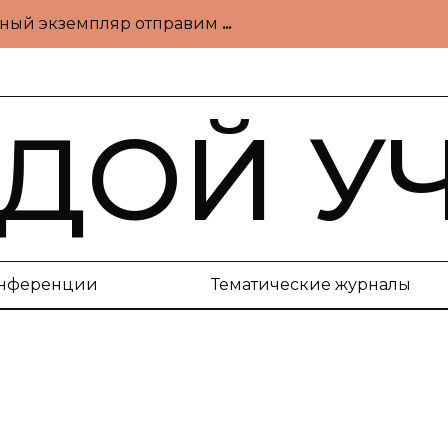
атный экземпляр отправим
...
ДОЙ У
нференции
Тематические журналы