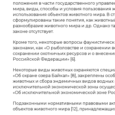
положения в части государственного управле
мира, виды, способы и условия пользования
использования объектов животного мира. В ст
сформулированы такие понятия, как животный
разнообразие животного мира и др. Однако т
законе отсутствует.
Кроме того, некоторые вопросы фаунистиче
законами, как «О рыболовстве и сохранении во
сохранении охотничьих ресурсов и о внесен
Российской Федерации» [6].
Некоторые виды животных охраняются специал
«Об охране озера Байкал» [8], закреплены о
животных и сбора эндемичных видов водных 
исключительной экономической зоны осущест
«Об исключительной экономической зоне Рос
Подзаконными нормативными правовыми акта
объектов животного мира [12], принадлежащих 