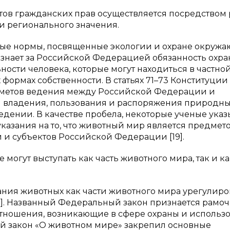
тов гражданских прав осуществляется посредством
 и регионального значения.
нные нормы, посвященные экологии и охране окруж
признает за Российской Федерацией обязанность охра
ости человека, которые могут находиться в частной
формах собственности. В статьях 71–73 Конституции
дметов ведения между Российской Федерации и
и владения, пользования и распоряжения природн
едении. В качестве пробела, некоторые ученые ука
указания на то, что животный мир является предмет
и субъектов Российской Федерации [19].
могут выступать как часть животного мира, так и ка
вания животных как части животного мира урегулир
]. Названный Федеральный закон признается рамо
отношения, возникающие в сфере охраны и использ
ный закон «О животном мире» закрепил основные