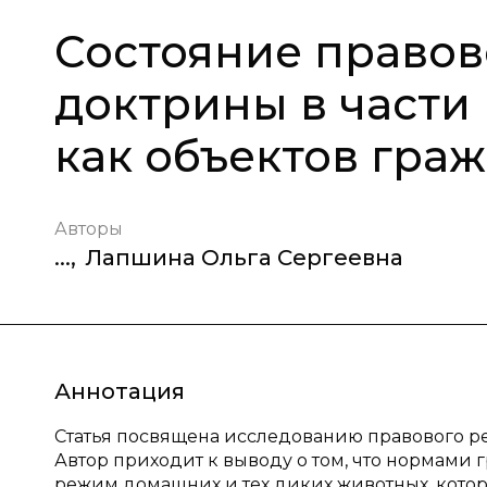
Состояние правов
доктрины в части
как объектов гра
Авторы
...
,
Лапшина Ольга Сергеевна
Аннотация
Статья посвящена исследованию правового ре
Автор приходит к выводу о том, что нормами 
режим домашних и тех диких животных, котор