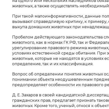
на одного или нескольких наследников обя
животных, а также осуществлять необходимый 
При такой малоинформативности, данные по
вызывают справедливую критику, к примеру, с
выкупа домашних животных при ненадлежащ
Пробелом действующего законодательства сле
животного, как в нормах ГК РФ, так и Федера
урегулирование правового режима животных, н
условиях естественной среды обитания. При 
животные, которые не находятся в условиях ес
определение, так и их классификация.
Вопрос об определении понятия животных осл
понимании объекта неодушевленным предмето
предопределяет особенности их правового ре
Д. Е. Захаров в своей кандидатской диссерта
гражданских прав, предлагает признать так
животных. Кроме того, ученый, относя к объек