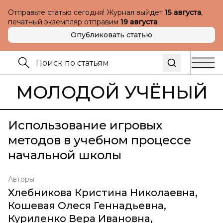
Отправьте статью сегодня! Журнал выйдет
15 августа
,
печатный экземпляр отправим
19 августа
Опубликовать статью
МОЛОДОЙ УЧЁНЫЙ
Использование игровых
методов в учебном процессе
начальной школы
Авторы
Хлебникова Кристина Николаевна
,
Кошевая Олеся Геннадьевна
,
Куриленко Вера Ивановна
,