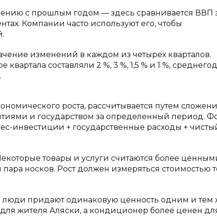
авнению с прошлым годом — здесь сравнивается ВВП 
нтах. Компании часто используют его, чтобы
.
начение изменений в каждом из четырех кварталов.
 квартала составляли 2 %, 3 %, 1,5 % и 1 %, среднего
.
номического роста, рассчитывается путем сложени
ятиями и государством за определенный период. Ф
знес-инвестиции + государственные расходы + чисты
Некоторые товары и услуги считаются более ценным
 пара носков. Рост должен измеряться стоимостью 
все люди придают одинаковую ценность одним и тем
н для жителя Аляски, а кондиционер более ценен дл