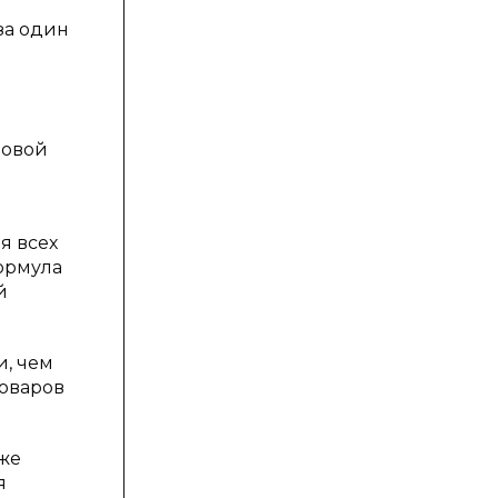
за один
довой
я всех
ормула
й
и, чем
товаров
 же
я