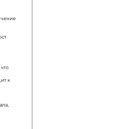
ичение
ост
 что
ит к
ала,