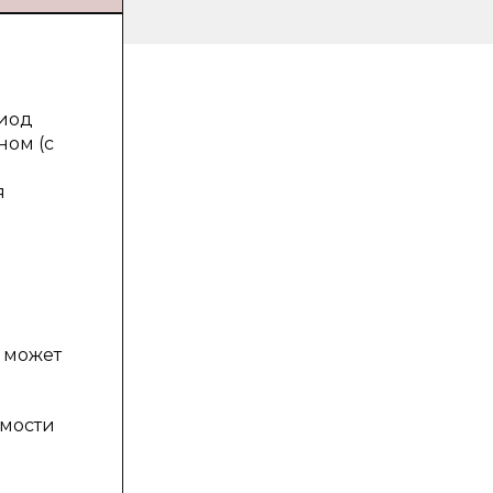
риод
ном (с
я
о может
имости