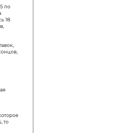
5 по
.
ь 18
в,
авок,
концов,
ая
которое
, то