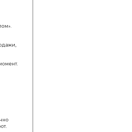
лом».
одажи,
момент.
ычно
от.