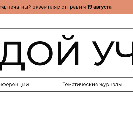
ста
, печатный экземпляр отправим
19 августа
ДОЙ У
нференции
Тематические журналы