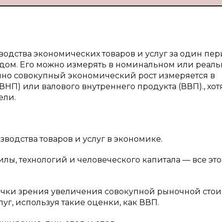
одства экономических товаров и услуг за один пе
ом. Его можно измерять в номинальном или реаль
но совокупный экономический рост измеряется в
НП) или валового внутреннего продукта (ВВП)., хот
ели.
водства товаров и услуг в экономике.
илы, технологий и человеческого капитала — все эт
точки зрения увеличения совокупной рыночной сто
г, используя такие оценки, как ВВП.