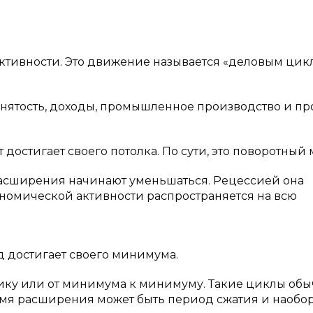
ктивности. Это движение называется «деловым цик
занятость, доходы, промышленное производство и пр
 достигает своего потолка. По сути, это поворотный 
расширения начинают уменьшаться. Рецессией она
ономической активности распространяется на всю
д достигает своего минимума.
пику или от минимума к минимуму. Такие циклы об
мя расширения может быть период сжатия и наобор