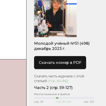
Молодой учёный №51 (498)
декабрь 2023 г.
Скачать номер в PDF
Скачать часть журнала с этой
статьей
(стр.
84-86
)
:
Часть 2
(стр. 59-127)
Расположение в файле:
стр.
59
стр.
84-86
стр.
127