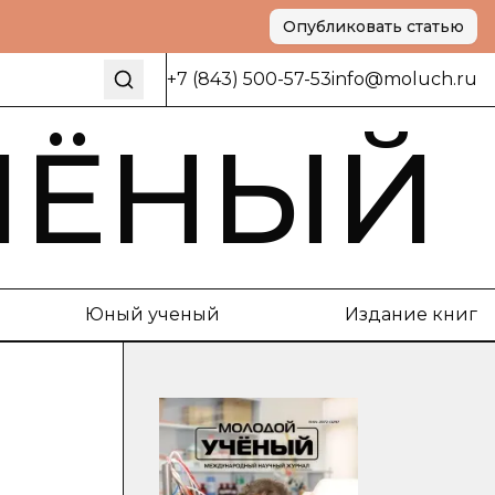
Опубликовать статью
+7 (843) 500-57-53
info@moluch.ru
ЧЁНЫЙ
Юный ученый
Издание книг