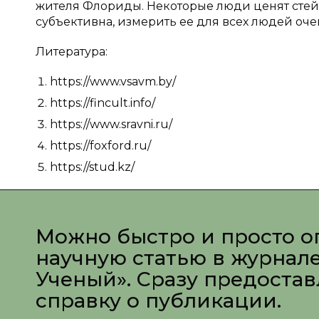
жителя Флориды. Некоторые люди ценят стейк
субъективна, измерить ее для всех людей оче
Литература:
https://www.vsavm.by/
https://fincult.info/
https://www.sravni.ru/
https://foxford.ru/
https://stud.kz/
Можно быстро и просто о
научную статью в журнал
Ученый». Сразу предоста
справку о публикации.