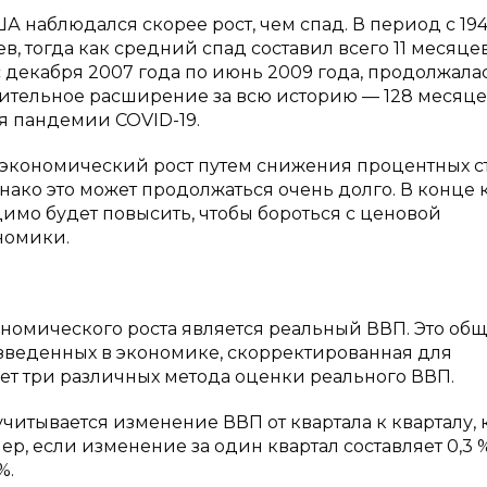
 наблюдался скорее рост, чем спад. В период с 194
в, тогда как средний спад составил всего 11 месяцев
декабря 2007 года по июнь 2009 года, продолжалас
ительное расширение за всю историю — 128 месяце
я пандемии COVID-19.
 экономический рост путем снижения процентных ст
ако это может продолжаться очень долго. В конце 
димо будет повысить, чтобы бороться с ценовой
номики.
номического роста является реальный ВВП. Это общ
роизведенных в экономике, скорректированная для
ет три различных метода оценки реального ВВП.
читывается изменение ВВП от квартала к кварталу, 
, если изменение за один квартал составляет 0,3 %
%.