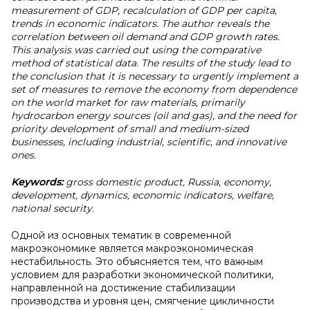
measurement of GDP, recalculation of GDP per capita,
trends in economic indicators. The author reveals the
correlation between oil demand and GDP growth rates.
This analysis was carried out using the comparative
method of statistical data. The results of the study lead to
the conclusion that it is necessary to urgently implement a
set of measures to remove the economy from dependence
on the world market for raw materials, primarily
hydrocarbon energy sources (oil and gas), and the need for
priority development of small and medium-sized
businesses, including industrial, scientific, and innovative
ones.
Keywords:
gross domestic product, Russia, economy,
development, dynamics, economic indicators, welfare,
national security.
Одной из основных тематик в современной
макроэкономике является макроэкономическая
нестабильность. Это объясняется тем, что важным
условием для разработки экономической политики,
направленной на достижение стабилизации
производства и уровня цен, смягчение цикличности