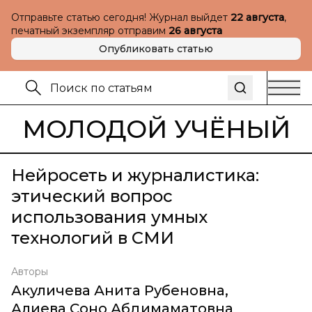
Отправьте статью сегодня! Журнал выйдет
22 августа
,
печатный экземпляр отправим
26 августа
Опубликовать статью
МОЛОДОЙ УЧЁНЫЙ
Нейросеть и журналистика:
этический вопрос
использования умных
технологий в СМИ
Авторы
Акуличева Анита Рубеновна
,
Алиева Соно Абдимаматовна