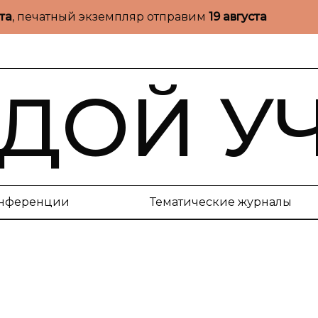
ста
, печатный экземпляр отправим
19 августа
ДОЙ У
нференции
Тематические журналы