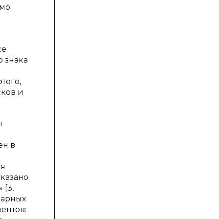
имо
се
о знака
того,
сков и
т
ен в
ия
указано
 [3,
оварных
ентов: