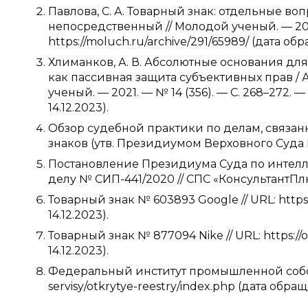
Павлова, С. А. Товарный знак: отдельные воп
непосредственный // Молодой ученый. — 2020.
https://moluch.ru/archive/291/65989/ (дата обр
Хлиманков, А. В. Абсолютные основания для
как пассивная защита субъективных прав / А
ученый. — 2021. — № 14 (356). — С. 268–272. —
14.12.2023).
Обзор судебной практики по делам, связа
знаков (утв. Президиумом Верховного Суда РФ
Постановление Президиума Суда по интелле
делу № СИП-441/2020 // СПС «КонсультантПл
Товарный знак № 603893 Google // URL: https
14.12.2023).
Товарный знак № 877094 Nike // URL: https:/
14.12.2023).
Федеральный институт промышленной собствен
servisy/otkrytye-reestry/index.php (дата обращ