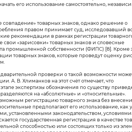
 начать его использование самостоятельно, независ
е совпадение» товарных знаков, однако решение о
требления правом принимает суд, исследовавший в
ческие рекомендации в рамках регистрации товарног
се свои «зарисовки» товарных знаков и словесные
та промышленной собственности (ФИПС) [8]. Кроме э
ации товарных знаков, которые проведут оценку ри
м.
редварительной проверки о такой возможности може
и. А. В. Хлиманков на этот счёт отмечает, что
этапе экспертизы обозначения по существу привед
дразделяются на «абсолютные» и «относительные».
зможным регистрацию товарного знака без внесен
носительные предполагают его использование, как 
ми, установленными законодательством, условиями»
опускается государственная регистрация в качестве т
ельной способностью или состоящих только из элем