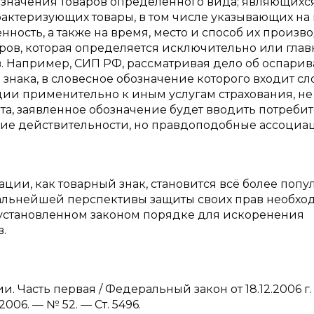
значения товаров определенного вида; являющихс
ктеризующих товары, в том числе указывающих на 
енность, а также на время, место и способ их произв
ров, которая определяется исключительно или гла
. Например, СИП РФ, рассматривая дело об оспари
знака, в словесное обозначение которого входит сл
ации применительно к иным услугам страхования, не
та, заявленное обозначение будет вводить потребит
щие действительности, но правдоподобные ассоциа
ции, как товарный знак, становится всё более поп
 дальнейшей перспективы защиты своих прав необх
 установленном законом порядке для искоренения
.
Часть первая / Федеральный закон от 18.12.2006 г
006. — № 52. — Ст. 5496.