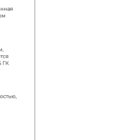
енная
ом
м,
ется
5 ГК
остью,