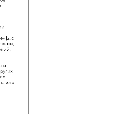
ное
и
ии
 [2, с.
пании,
ений,
.
к и
других
ние
такого