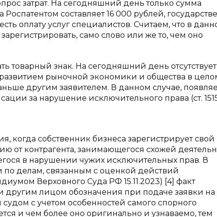
опрос затрат. На сегодняшний день только сумма
 Роспатентом составляет 16 000 рублей, государств
сть оплату услуг специалистов. Считаем, что в данн
зарегистрировать, само слово или же то, чем оно
ть товарный знак. На сегодняшний день отсутствует
с развитием рыночной экономики и общества в цело
аньше другим заявителем. В данном случае, появля
ации за нарушение исключительного права (ст. 151
я, когда собственник бизнеса зарегистрирует свой
ию от контрагента, занимающегося схожей деятельн
гося в нарушении чужих исключительных прав. В
ки по делам, связанным с оценкой действий
диумом Верховного Суда РФ 15.11.2023) [4] факт
и другим лицом обозначения при подаче заявки на
 судом с учетом особенностей самого спорного
тся и чем более оно оригинально и узнаваемо, тем