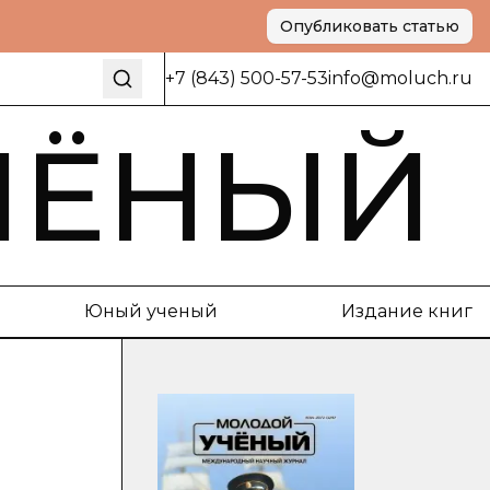
Опубликовать статью
+7 (843) 500-57-53
info@moluch.ru
ЧЁНЫЙ
Юный ученый
Издание книг