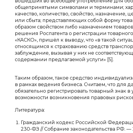
вошедших во всеобщее употребление для обо
общепринятыми символами и терминами; хара
качество, количество, свойство, назначение, ц
или сбыта; представляющих собой форму това
образом свойством либо назначением товаров
решения Роспатента о регистрации товарного 
«КАСКО», пришёл к выводу, что «в такой ситу
относящимся к страхованию средств транспор
заблуждение, вызывая у них не соответствую
содержании предлагаемой услуги» [5].
Таким образом, такое средство индивидуализа
в рамках ведения бизнеса. Считаем, что для
обязательно регистрировать товарный знак в
возможности возникновения правовых рисков
Литература:
Гражданский кодекс Российской Федерации. 
230-ФЗ // Собрание законодательства РФ. — 2