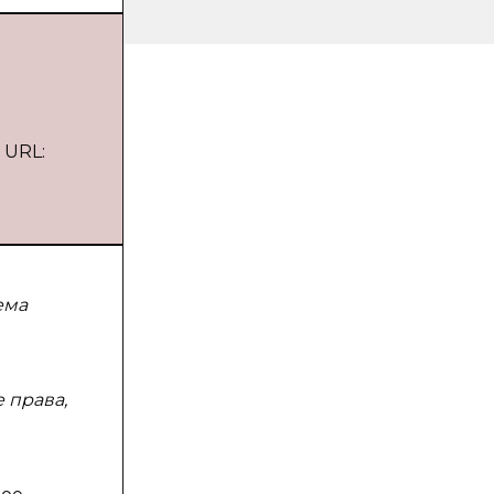
 URL:
ема
 права,