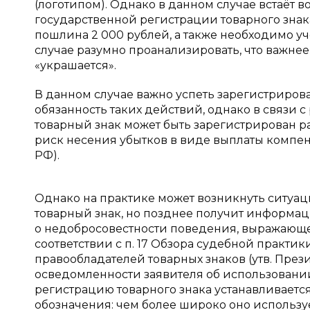
(логотипом). Однако в данном случае встаёт в
государственной регистрации товарного знака
пошлина 2 000 рублей, а также необходимо уче
случае разумно проанализировать, что важнее 
«украшается».
В данном случае важно успеть зарегистрирова
обязанность таких действий, однако в связи 
товарный знак может быть зарегистрирован р
риск несения убытков в виде выплаты компенс
РФ).
Однако на практике может возникнуть ситуаци
товарный знак, но позднее получит информац
о недобросовестности поведения, выражающе
соответствии с п. 17 Обзора судебной практи
правообладателей товарных знаков (утв. Прези
осведомленности заявителя об использовани
регистрацию товарного знака устанавливается
обозначения: чем более широко оно используе