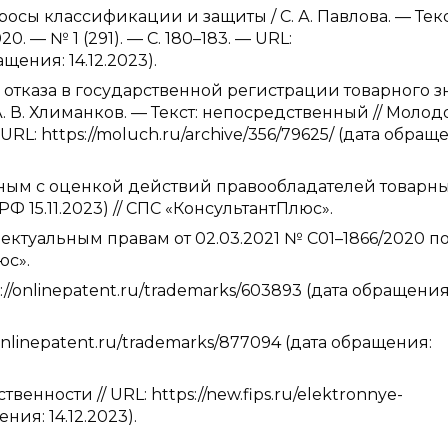
росы классификации и защиты / С. А. Павлова. — Текс
 — № 1 (291). — С. 180–183. — URL:
ащения: 14.12.2023).
 отказа в государственной регистрации товарного з
. В. Хлиманков. — Текст: непосредственный // Молод
 URL: https://moluch.ru/archive/356/79625/ (дата обращ
нным с оценкой действий правообладателей товарн
 15.11.2023) // СПС «КонсультантПлюс».
ктуальным правам от 02.03.2021 № С01–1866/2020 п
юс».
://onlinepatent.ru/trademarks/603893 (дата обращения
/onlinepatent.ru/trademarks/877094 (дата обращения:
ности // URL: https://new.fips.ru/elektronnye-
ения: 14.12.2023).