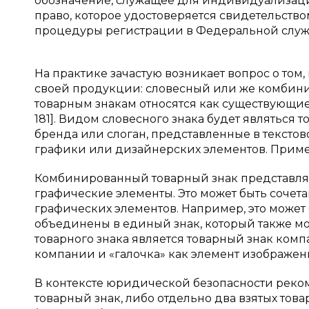
обозначение, служащее для индивидуализаци
право, которое удостоверяется свидетельств
процедуры регистрации в Федеральной службе
На практике зачастую возникает вопрос о то
своей продукции: словесный или же комбиниро
товарным знакам относятся как существующие с
181]. Видом словесного знака будет являться
бренда или слоган, представленные в тексто
графики или дизайнерских элементов. Примеро
Комбинированный товарный знак представляет
графические элементы. Это может быть сочета
графических элементов. Например, это может 
объединены в единый знак, который также м
товарного знака является товарный знак компа
компании и «галочка» как элемент изображен
В контексте юридической безопасности рек
товарный знак, либо отдельно два взятых тов