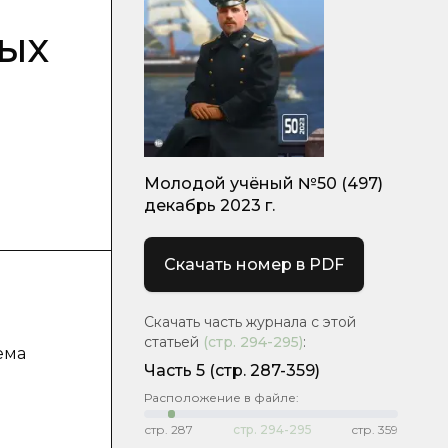
ых
Молодой учёный №50 (497)
декабрь 2023 г.
Скачать номер в PDF
Скачать часть журнала с этой
статьей
(стр.
294-295
)
:
ема
Часть 5
(стр. 287-359)
Расположение в файле:
стр.
287
стр.
294-295
стр.
359