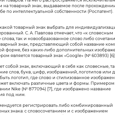
и товаров. На него распространяется исключитель
ом на товарный знак, выдаваемое после прохождени
 по интеллектуальной собственности (Роспатент).
м, какой товарный знак выбрать для индивидуализац
ванный. С. А. Павлова отмечает, что «к словесным
лова, так и новообразованное слово либо сочетание»
 товарный знак, представляющий собой название ком
вой форме, без каких-либо дополнительных изображ
м является товарный знак «Google» (№ 603893) [6]
 собой знак, включающий в себя как словесные, та
ние слов, букв, цифр, изображений, логотипов или 
быть логотип, где слово и стилизованное изображе
ожет включать различные цвета и формы. Примером 
нии Nike (№ 877094) [7], где изображено название
ия под ним.
омендуется регистрировать либо комбинированный
арных знака: с словосочетанием и с изображением