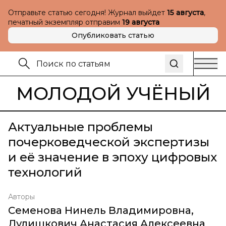
Отправьте статью сегодня! Журнал выйдет
15 августа
,
печатный экземпляр отправим
19 августа
Опубликовать статью
МОЛОДОЙ УЧЁНЫЙ
Актуальные проблемы
почерковедческой экспертизы
и её значение в эпоху цифровых
технологий
Авторы
Семенова Нинель Владимировна
,
Дулишкович Анастасия Алексеевна