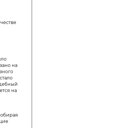
ачестве
ыло
зано на
вного
стало
удебный
ется на
собирая
щие