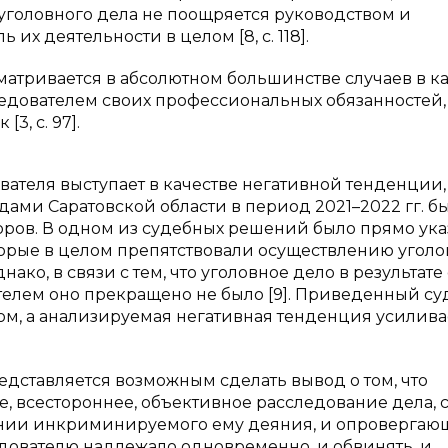
 уголовного дела не поощряется руководством и
их деятельности в целом [8, c. 118].
матривается в абсолютном большинстве случаев в к
едователем своих профессиональных обязанностей,
3, c. 97].
ателя выступает в качестве негативной тенденции,
дами Саратовской области в период 2021–2022 гг. б
ров. В одном из судебных решений было прямо ука
оторые в целом препятствовали осуществлению уголо
о, в связи с тем, что уголовное дело в результате 
телем оно прекращено не было [9]. Приведенный с
, а анализируемая негативная тенденция усилива
едставляется возможным сделать вывод о том, что
, всестороннее, объективное расследование дела, 
ении инкриминируемого ему деяния, и опровергаю
едователю надлежало одновременно, и обвинять, и