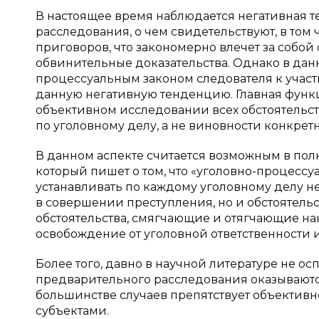
В настоящее время наблюдается негативная 
расследования, о чем свидетельствуют, в том
приговоров, что закономерно влечет за собой
обвинительные доказательства. Однако в данн
процессуальным законом следователя к учас
данную негативную тенденцию. Главная функц
объективном исследовании всех обстоятельст
по уголовному делу, а не виновности конкретн
В данном аспекте считается возможным в полно
который пишет о том, что «уголовно-процессу
устанавливать по каждому уголовному делу н
в совершении преступления, но и обстоятель
обстоятельства, смягчающие и отягчающие нак
освобождение от уголовной ответственности и 
Более того, давно в научной литературе не ос
предварительного расследования оказываютс
большинстве случаев препятствует объектив
субъектами.