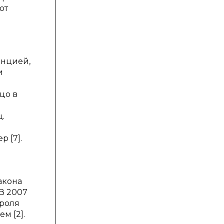
от
енцией,
и
цо в
.
 [7].
акона
В 2007
троля
м [2].