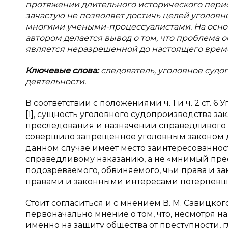
протяжении длительного исторического перио
зачастую не позволяет достичь целей уголовн
многими учеными-процессуалистами. На осно
автором делается вывод о том, что проблема 
является неразрешенной до настоящего врем
Ключевые слова:
следователь, уголовное судо
деятельности.
В соответствии с положениями ч. 1 и ч. 2 ст
[1], сущность уголовного судопроизводства з
преследования и назначении справедливого н
совершило запрещенное уголовным законом де
данном случае имеет место заинтересованнос
справедливому наказанию, а не «мнимый прес
подозреваемого, обвиняемого, чьи права и з
правами и законными интересами потерпевшег
Стоит согласиться и с мнением В. М. Савицког
первоначально мнение о том, что, несмотря на
именно на защиту общества от преступности, 