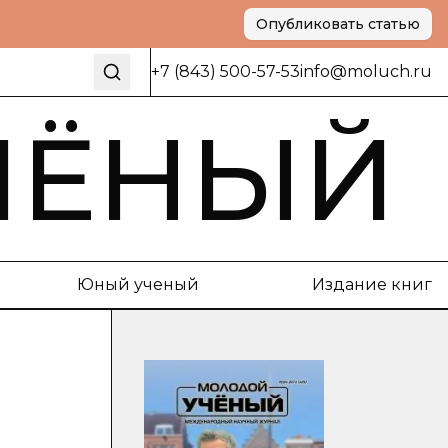
Опубликовать статью
+7 (843) 500-57-53
info@moluch.ru
ЧЁНЫЙ
Юный ученый
Издание книг