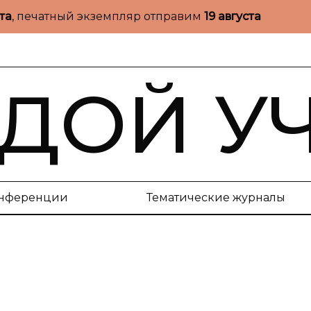
ста
, печатный экземпляр отправим
19 августа
ДОЙ У
нференции
Тематические журналы