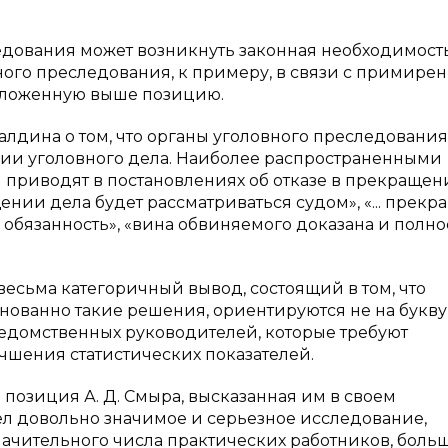
ледования может возникнуть законная необходимост
ного преследования, к примеру, в связи с примире
изложенную выше позицию.
алдина о том, что органы уголовного преследования
нии уголовного дела. Наиболее распространенными
) приводят в постановлениях об отказе в прекраще
ении дела будет рассматриваться судом», «... прек
е обязанность», «вина обвиняемого доказана и полн
весьма категоричный вывод, состоящий в том, что
нованно такие решения, ориентируются не на букву 
ведомственных руководителей, которые требуют
чшения статистических показателей.
 позиция А. Д. Смыра, высказанная им в своем
л довольно значимое и серьезное исследование,
начительного числа практических работников, боль