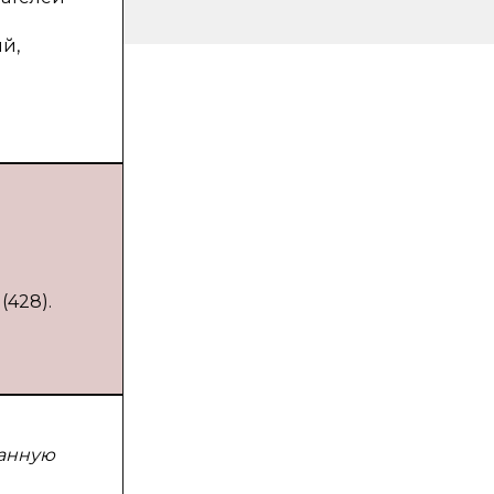
ь
й,
(428).
данную