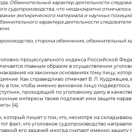
да. Обвинительный характер деятельности следова
ого судопроизводства, что неоднократно отмечалось
вании эмпирического материала и научных позиций
обвинительного характера деятельности следователя
ени.
производство, сторона обвинения, обвинительный х
. 6 Уголовно-процессуального кодекса Российской Фе
аключается главным образом в осуществлении уголов
аказания на законных основаниях тому лицу, котор
яние. Как справедливо отмечает В. Л. Кудрявцев, 
ть в том, чтобы именно виновное лицо подверглось
тупник, проходящий по уголовному делу в качеств
аконные интересы также подлежат ими защите нарав
о» [4].
о, который пишет о том, что, несмотря на складываю
 тот факт, что уголовное судопроизводство направле
главной его задачей иногда считают именно защиту 