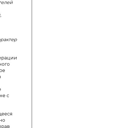
телей
,
арактер
дерации
ного
ое
в
е
не с
щееся
но
прав