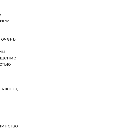
ь
нием
 очень
нии
ращение
остью
закона,
шинство