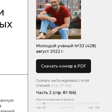
и
ных
Молодой учёный №33 (428)
август 2022 г.
Скачать номер в PDF
Скачать часть журнала с этой
статьей
(стр.
91-92
)
:
Часть 2
(стр. 81-166)
Расположение в файле:
данную
а
стр.
81
стр.
91-92
стр.
166
вателей