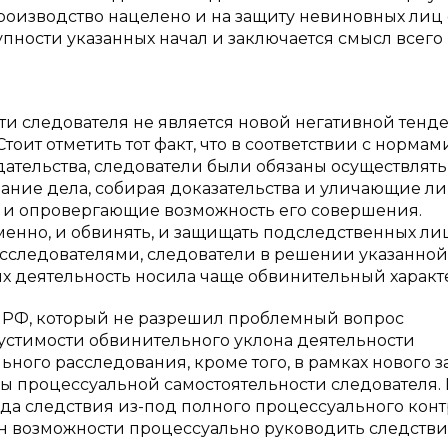
роизводство нацелено и на защиту невиновных лиц 
пности указанных начал и заключается смысл всего
и следователя не является новой негативной тенд
тоит отметить тот факт, что в соответствии с нормам
дательства, следователи были обязаны осуществлять
вание дела, собирая доказательства и уличающие ли
и опровергающие возможность его совершения.
енно, и обвинять, и защищать подследственных лиц
исследователями, следователи в решении указанной
их деятельность носила чаще обвинительный характер
ПК РФ, который не разрешил проблемный вопрос
устимости обвинительного уклона деятельности
ного расследования, кроме того, в рамках нового з
 процессуальной самостоятельности следователя. 
ода следствия из-под полного процессуального кон
н возможности процессуально руководить следствие