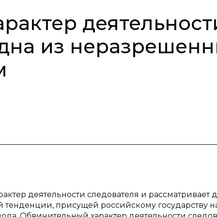
рактер деятельност
одна из неразрешен
м
арактер деятельности следователя и рассматривает 
ой тенденции, присущей российскому государству н
ода. Обвинительный характер деятельности следо