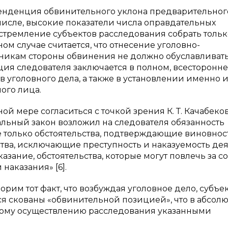
тенденция обвинительного уклона предварительног
 числе, высокие показатели числа оправдательных
 стремление субъектов расследования собрать тольк
ом случае считается, что отнесение уголовно-
тникам стороны обвинения не должно обуславливат
ия следователя заключается в полном, всесторонн
в уголовного дела, а также в установлении именно 
ого лица.
й мере согласиться с точкой зрения К. Т. Качабеков
альный закон возложил на следователя обязанность
е только обстоятельства, подтверждающие виновнос
ства, исключающие преступность и наказуемость дея
азание, обстоятельства, которые могут повлечь за с
наказания» [6].
порим тот факт, что возбуждая уголовное дело, субъе
я скованы «обвинительной позицией», что в абсол
ному осуществлению расследования указанными