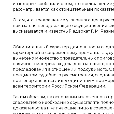
из которых сообщили о том, что прекращение
рассматривается как отрицательный показатель 
О том, что прекращение уголовного дела расс
показателя ненадлежащего осуществления сл
высказывался и известный адвокат Г. М. Резник [
Обвинительный характер деятельности следов
характерной и современному времени. Так, су
вынесено множество оправдательных пригово
наличие в материалах дела доказательств, к
преследования в отношении подсудимого. Однак
предметом судебного рассмотрения, следова
приговор является лишь единичным примером
всей территории Российской Федерации.
Таким образом, на основании изложенного пр
следователю необходимо осуществлять полное
доказательства и уличающие лицо в соверш
возможность его совершения. Получается, сл