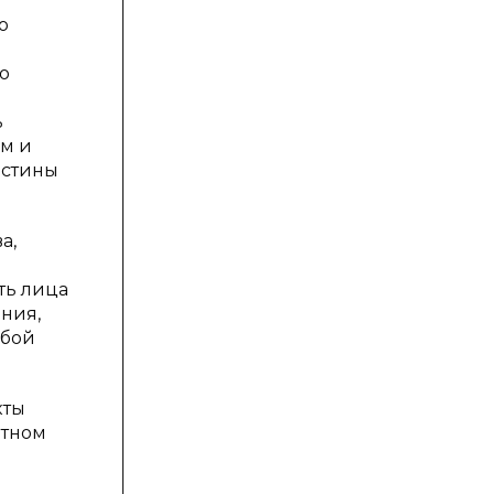
о
о
ь
ем и
истины
а,
ть лица
ния,
обой
кты
ютном