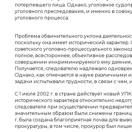
потерпевшего лица. Однако, уголовное судоп
уголовного преследования, и именно в совоку
уголовного процесса.
Проблема обвинительного уклона деятельност
поскольку она имеет исторический характер. С
советского уголовно-процессуального законо
полное, всестороннее, объективное расследо
совершении инкриминируемого ему деяния, 
Получается, следователю надлежало одноврем
Однако, как отмечается в науке различными 
задачи испытывали трудности, в связи с чем, 
С 1 июля 2002 г. в стране действует новый У
исторического характера относительно недоп
следователя при осуществлении предваритель
значительным образом были снижены границы
г. была создана благоприятная почва для выв
прокуратуры, в том числе, прокурор был лише