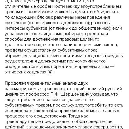
Однако, здесь сразу следует отметить, что
отличительные особенности между злоупотреблением
правом и полномочием можно выделить и объединить
по следующим блокам: различны меры поведения
субъектов (от возможного до должного); различны
интересы субъектов (от личных до общественных); если
управомоченное лицо само выбирает средства и
способы для достижения правовых целей, то
должностное лицо четко ограничено рамками закона;
пределы осуществления субъективных прав
обременены оценочными понятиями, тогда как пределы
осуществления должностных полномочий четко
определяются в иных нормативно-правовых актах —
этических кодексах [4].
Продолжая сравнительный анализ двух
рассматриваемых правовых категорий, великий русский
цивилист, профессор Г. Ф. Шершеневич указывал, что
злоупотребление правом всегда связано с
субъективным правом, поскольку злоупотребить, то есть
использовать какое-либо право «во зло» можно лишь в
процессе его осуществления. Тогда как
правонарушение представляет собой совершение
действий, запрещенных законом: человек совершает то,