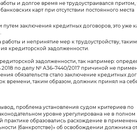
аботы и долгое время не трудоустраивался притом, 
анковских карт при отсутствии постоянного места
путем заключения кредитных договоров, это уже к
.
 работы и непринятие мер к трудоустройству, таким
ния кредиторской задолженности.
кредиторской задолженности, так например: опред
3.2018 по делу № А36–7440/2017 причиной не приме
ения обязательств стало заключение кредитных до
к времени, таким образом, должник принял на себ
вывод, проблема установления судом критериев по
аконодательном уровне урегулирована не в полном
ной практике образовались расхождение в применен
льности (банкротстве)» об освобождении должника о