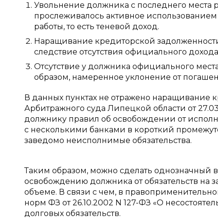
Увольнение должника с последнего места р
прослеживалось активное использованием б
работы, то есть теневой доход.
Наращивание кредиторской задолженности 
следствие отсутствия официального дохода
Отсутствие у должника официального места
образом, намеренное уклонение от погаше
В данных пунктах не отражено наращивание 
Арбитражного суда Липецкой области от 27.0
должнику правил об освобождении от исполн
с несколькими банками в короткий промежуто
заведомо неисполнимые обязательства.
Таким образом, можно сделать однозначный 
освобождению должника от обязательств на з
объеме. В связи с чем, в правоприменитель
норм ФЗ от 26.10.2002 N 127-ФЗ «О несостояте
долговых обязательств.