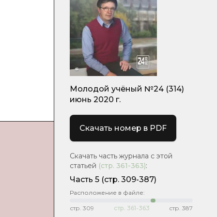
Молодой учёный №24 (314)
июнь 2020 г.
Скачать номер в PDF
Скачать часть журнала с этой
статьей
(стр.
361-363
)
:
Часть 5
(стр. 309-387)
Расположение в файле:
стр.
309
стр.
361-363
стр.
387