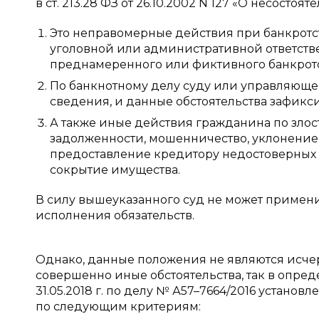
в ст. 213.28 ФЗ от 26.10.2002 N 127 «О несосто
Это неправомерные действия при банкротст
уголовной или административной ответствен
преднамеренного или фиктивного банкротс
По банкнотному делу суду или управляюще
сведения, и данные обстоятельства зафикс
А также иные действия гражданина по зло
задолженности, мошенничество, уклонение 
предоставление кредитору недостоверных
сокрытие имущества.
В силу вышеуказанного суд не может примен
исполнения обязательств.
Однако, данные положения не являются исч
совершенно иные обстоятельства, так в опре
31.05.2018 г. по делу № А57–7664/2016 устан
по следующим критериям: