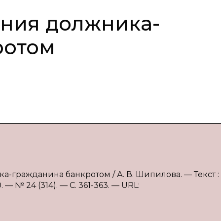
ния должника-
ротом
-гражданина банкротом / А. В. Шипилова. — Текст :
 № 24 (314). — С. 361-363. — URL: