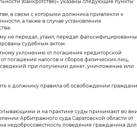
ятельности (банкротстве)» указаны следующие пункты:
ве, в связи с которыми должника привлекли к
ности, а также в случае установления
тва.
му не передал, утаил, передал фальсифицированн
ированы судебным актом.
стному уклонению от погашения кредиторской
от погашения налогов и сборов физических лиц,
 сведений при получении денег, уничтожение или
ить к должнику правила об освобождении граждани
ерпывающими и на практике суды принимают во вн
делении Арбитражного суда Саратовской области от
овлена недобросовестность поведения гражданина-до