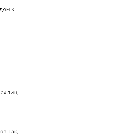
дом к
сех лиц
в. Так,