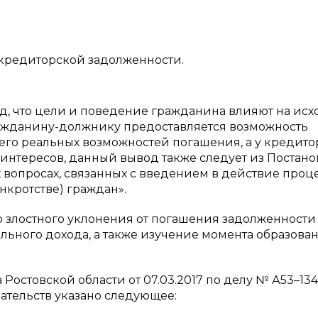
 кредиторской задолженности.
д, что цели и поведение гражданина влияют на исх
ажданину-должнику предоставляется возможность
 его реальных возможностей погашения, а у кредито
интересов, данный вывод также следует из Постан
х вопросах, связанных с введением в действие проц
нкротстве) граждан».
тию злостного уклонения от погашения задолженности
ьного дохода, а также изучение момента образова
остовской области от 07.03.2017 по делу № А53–134
ательств указано следующее: