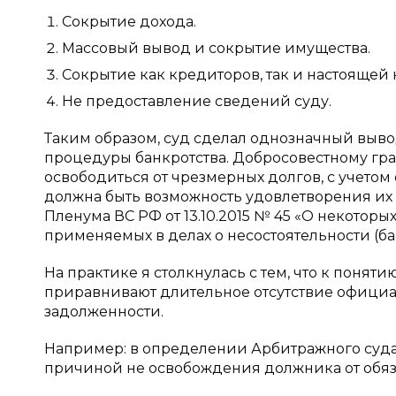
Сокрытие дохода.
Массовый вывод и сокрытие имущества.
Сокрытие как кредиторов, так и настоящей
Не предоставление сведений суду.
Таким образом, суд сделал однозначный выво
процедуры банкротства. Добросовестному гр
освободиться от чрезмерных долгов, с учетом
должна быть возможность удовлетворения их 
Пленума ВС РФ от 13.10.2015 № 45 «О некоторы
применяемых в делах о несостоятельности (ба
На практике я столкнулась с тем, что к поня
приравнивают длительное отсутствие официал
задолженности.
Например: в определении Арбитражного суда Р
причиной не освобождения должника от обяз