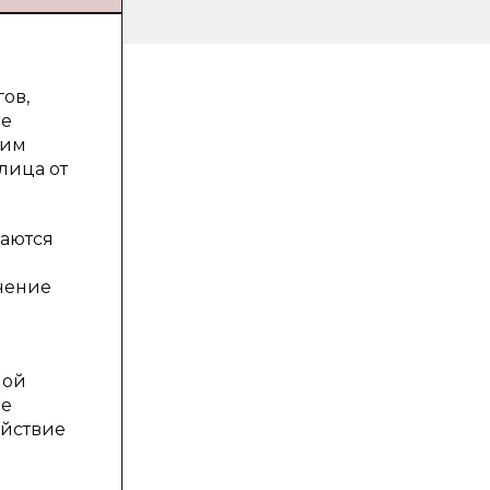
ов,
не
ким
лица от
ваются
чение
ной
ие
ействие