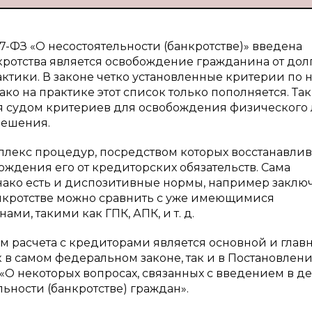
127-ФЗ «О несостоятельности (банкротстве)» введена
нкротства является освобождение гражданина от долг
актики. В законе четко установленные критерии по 
ко на практике этот список только пополняется. Та
я судом критериев для освобождения физического 
решения.
мплекс процедур, посредством которых восстанавли
ждения его от кредиторских обязательств. Сама
нако есть и диспозитивные нормы, например заклю
нкротстве можно сравнить с уже имеющимися
, такими как ГПК, АПК, и т. д.
м расчета с кредиторами является основной и глав
ак в самом федеральном законе, так и в Постановлен
45«О некоторых вопросах, связанных с введением в д
ьности (банкротстве) граждан».