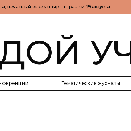
ста
, печатный экземпляр отправим
19 августа
ДОЙ У
нференции
Тематические журналы