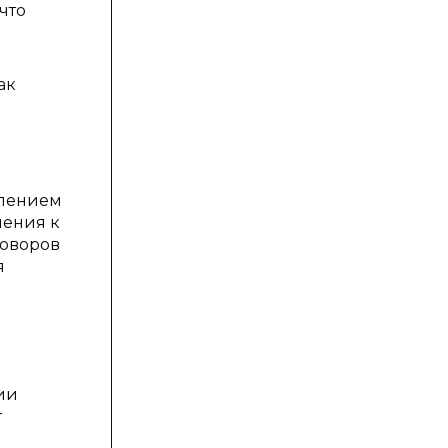
что
ак
елением
нения к
говоров
я
ии
т