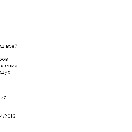
од всей
ров
овления
едур,
ния
4/2016