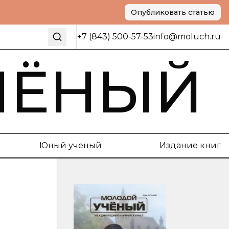
Опубликовать статью
+7 (843) 500-57-53
info@moluch.ru
ЧЁНЫЙ
Юный ученый
Издание книг