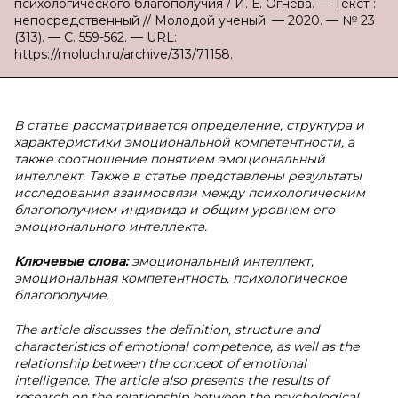
психологического благополучия / И. Е. Огнева. — Текст :
непосредственный // Молодой ученый. — 2020. — № 23
(313). — С. 559-562. — URL:
https://moluch.ru/archive/313/71158.
В статье рассматривается определение, структура и
характеристики эмоциональной компетентности, а
также соотношение понятием эмоциональный
интеллект. Также в статье представлены результаты
исследования взаимосвязи между психологическим
благополучием индивида и общим уровнем его
эмоционального интеллекта.
Ключевые слова:
эмоциональный интеллект,
эмоциональная компетентность, психологическое
благополучие.
The article discusses the definition, structure and
characteristics of emotional competence, as well as the
relationship between the concept of emotional
intelligence. The article also presents the results of
research on the relationship between the psychological