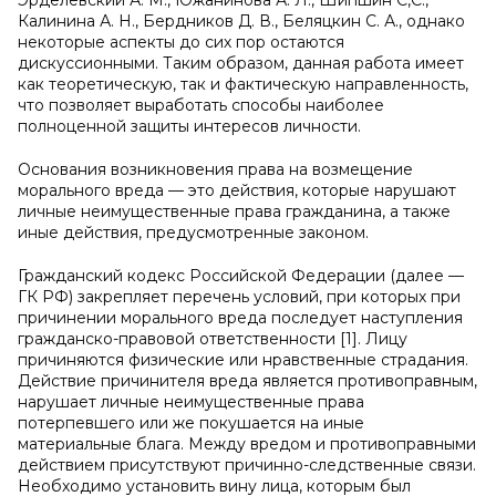
Эрделевский А. М., Южанинова А. Л., Шипшин С,С.,
Калинина А. Н., Бердников Д. В., Беляцкин С. А., однако
некоторые аспекты до сих пор остаются
дискуссионными. Таким образом, данная работа имеет
как теоретическую, так и фактическую направленность,
что позволяет выработать способы наиболее
полноценной защиты интересов личности.
Основания возникновения права на возмещение
морального вреда — это действия, которые нарушают
личные неимущественные права гражданина, а также
иные действия, предусмотренные законом.
Гражданский кодекс Российской Федерации (далее —
ГК РФ) закрепляет перечень условий, при которых при
причинении морального вреда последует наступления
гражданско-правовой ответственности [1]. Лицу
причиняются физические или нравственные страдания.
Действие причинителя вреда является противоправным,
нарушает личные неимущественные права
потерпевшего или же покушается на иные
материальные блага. Между вредом и противоправными
действием присутствуют причинно-следственные связи.
Необходимо установить вину лица, которым был