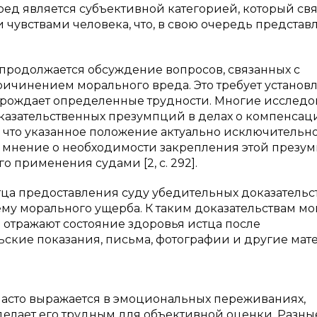
ред является субъективной категорией, который свя
вствами человека, что, в свою очередь представ
продолжается обсуждение вопросов, связанных с
причинением морального вреда. Это требует установ
порождает определенные трудности. Многие исследо
казательственных презумпций в делах о компенсац
, что указанное положение актуально исключительн
ет мнение о необходимости закрепления этой презу
 применения судами [2, с. 292].
тца предоставления суду убедительных доказательст
у морального ущерба. К таким доказательствам мо
отражают состояние здоровья истца после
ские показания, письма, фотографии и другие мат
 часто выражается в эмоциональных переживаниях,
делает его трудным для объективной оценки. Разн