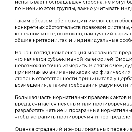
испытывает пострадавшая сторона, не могут б
по мнению этой группы, важно учитывать инд
Таким образом, обе позиции имеют свои обос
конкретных обстоятельств правовой системы, 
конечном итоге, возможно, наилучший вариант
общие критерии, так и индивидуальные особе
На наш взгляд компенсация морального вреда
что является субъективной категорией. Эмо
невозможно точно измерить. В связи с чем, 
принимая во внимание характер физических 
степень ответственности причинителя ущерба 
возмещения, а также требования разумности 
Большая часть нормативных правовых актов 
вреда, считается неясным или противоречивым
разработать четкие и прозрачные нормативные
чтобы устранить противоречия и неопределе
Оценка страданий и эмоциональных переживан