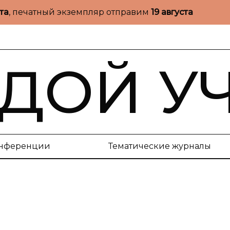
ста
, печатный экземпляр отправим
19 августа
ДОЙ У
нференции
Тематические журналы