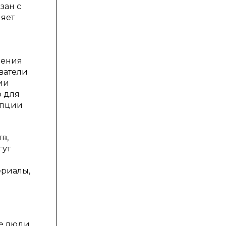
зан с
ляет
ления
ватели
ии
о для
мпции
в,
гут
ериалы,
ые люди