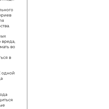
льного
ериев
ля
ства.
мых
 вреда,
мать во
е
ься в
С одной
да
хода
диться
рые