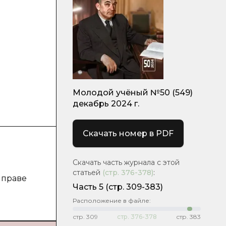
Молодой учёный №50 (549)
декабрь 2024 г.
Скачать номер в PDF
Скачать часть журнала с этой
статьей
(стр.
376-378
)
:
 праве
Часть 5
(стр. 309-383)
Расположение в файле:
стр.
309
стр.
376-378
стр.
383