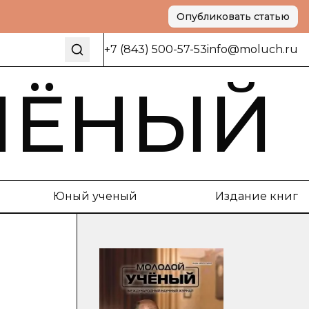
Опубликовать статью
+7 (843) 500-57-53
info@moluch.ru
ЧЁНЫЙ
Юный ученый
Издание книг