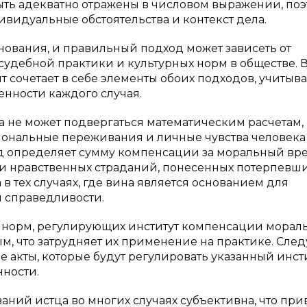
ыть адекватно отражены в числовом выражении, поэ
ивидуальные обстоятельства и контекст дела.
нования, и правильный подход может зависеть от
судебной практики и культурных норм в обществе. 
 сочетает в себе элементы обоих подходов, учитыва
нности каждого случая.
 не может подвергаться математическим расчетам,
циональные переживания и личные чувства человека
суд определяет сумму компенсации за моральный вре
и нравственных страданий, понесенных потерпевш
в тех случаях, где вина является основанием для
и справедливости.
и норм, регулирующих институт компенсации морал
, что затрудняет их применение на практике. След
 акты, которые будут регулировать указанный инсти
нности.
ий истца во многих случаях субъективна, что при