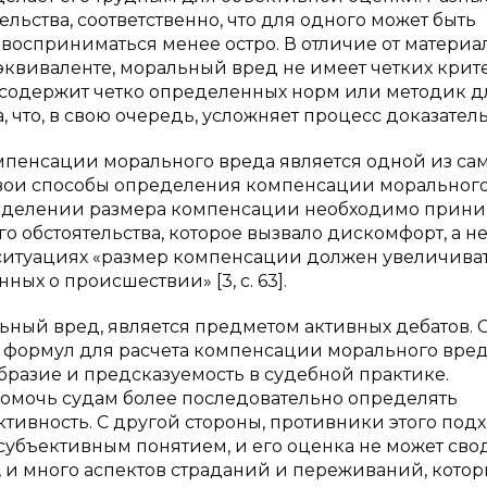
ельства, соответственно, что для одного может быть
 восприниматься менее остро. В отличие от материа
эквиваленте, моральный вред не имеет четких крит
е содержит четко определенных норм или методик д
то, в свою очередь, усложняет процесс доказатель
пенсации морального вреда является одной из са
вои способы определения компенсации морального
пределении размера компенсации необходимо прини
 обстоятельства, которое вызвало дискомфорт, а н
 ситуациях «размер компенсации должен увеличиват
ых о происшествии» [3, с. 63].
ьный вред, является предметом активных дебатов. 
и формул для расчета компенсации морального вре
бразие и предсказуемость в судебной практике.
омочь судам более последовательно определять
ивность. С другой стороны, противники этого под
субъективным понятием, и его оценка не может сво
, и много аспектов страданий и переживаний, кото