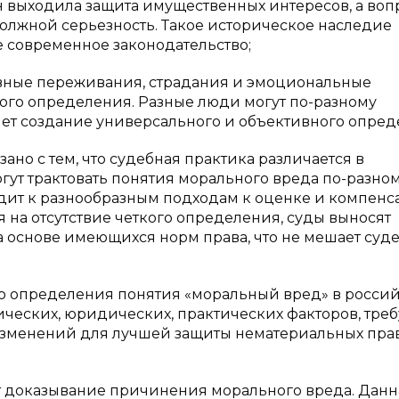
н выходила защита имущественных интересов, а во
олжной серьезность. Такое историческое наследие
 современное законодательство;
ивные переживания, страдания и эмоциональные
вого определения. Разные люди могут по-разному
няет создание универсального и объективного опред
ано с тем, что судебная практика различается в
гут трактовать понятия морального вреда по-разном
дит к разнообразным подходам к оценке и компен
я на отсутствие четкого определения, суды выносят
 основе имеющихся норм права, что не мешает суд
го определения понятия «моральный вред» в росси
рических, юридических, практических факторов, тр
 изменений для лучшей защиты нематериальных пра
ет доказывание причинения морального вреда. Данн