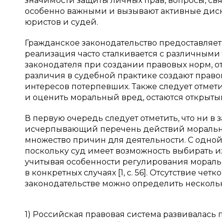
значимости защиты личных прав, вопросы, св
особенно важными и вызывают активные диск
юристов и судей.
Гражданское законодательство предоставляет 
реализация часто сталкивается с различным
законодателя при создании правовых норм, от
различия в судебной практике создают прав
интересов потерпевших. Также следует отмети
и оценить моральный вред, остаются открытым
В первую очередь следует отметить, что ни в 
исчерпывающий перечень действий моральног
множество причин для деятельности. С одной
поскольку суд имеет возможность выбирать из
учитывая особенности регулирования мораль
в конкретных случаях [1, с. 56]. Отсутствие 
законодательстве можно определить нескол
1) Российская правовая система развивалась