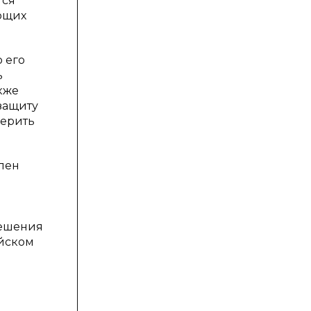
тся
ющих
 его
ь
кже
защиту
мерить
плен
решения
ийском