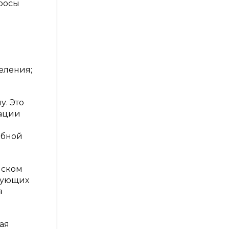
просы
еления;
у. Это
сации
ебной
йском
ебующих
в
ая