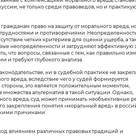
язанные с компенсацией морального вреда, становя
уссии, не только среди правоведов, но и практику
гражданам право на защиту от морального вреда, но
и трудностями и противоречиями. Неопределенност
сутствие четких критериев для оценки ущерба, а та
овые неопределенности и затрудняют эффективную 
ть, что вопросы, связанные с тем, как правильно из
и и требуют глубокого анализа.
законодательстве, ни в судебной практике не закре
о вреда, вследствие чего у судей формируется
 стороны, это является положительным моментом,
 множества альтернатив в такой ситуации. Однако,
ного вреда, суд может принимать необъективные 
четкого закрепления понятия «моральный вред» в росс
ькими причинами:
 под влиянием различных правовых традиций и