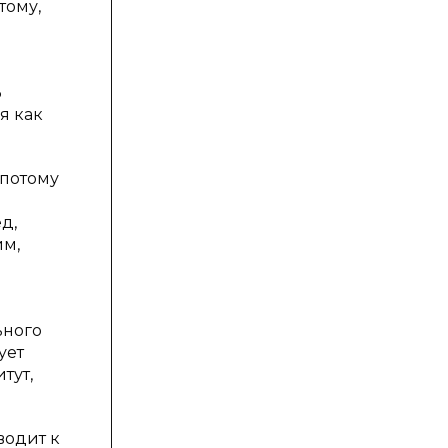
тому,
В
я как
 потому
д,
им,
ьного
ует
тут,
водит к