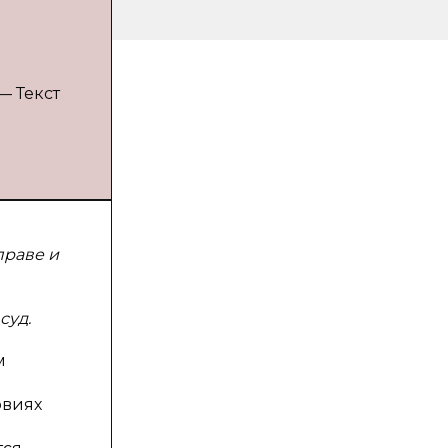
— Текст
праве и
суд.
м
овиях