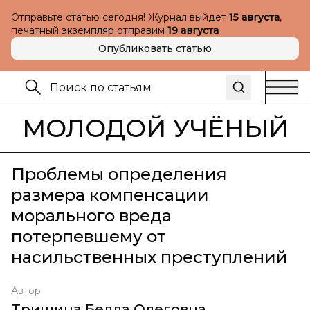
Отправьте статью сегодня! Журнал выйдет
15 августа
,
печатный экземпляр отправим
19 августа
Опубликовать статью
МОЛОДОЙ УЧЁНЫЙ
Проблемы определения
размера компенсации
морального вреда
потерпевшему от
насильственных преступлений
Автор
Тришина Белла Олеговна