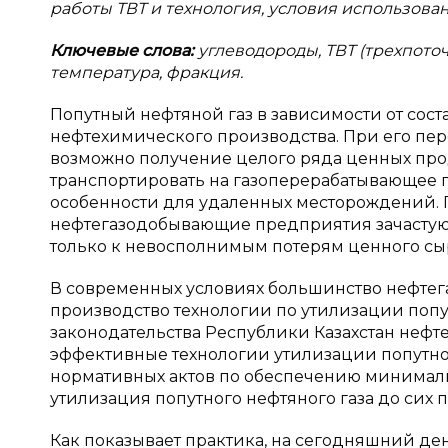
работы ТВТ и технология, условия использова
Ключевые слова:
углеводороды,
ТВТ (трехпото
температура, фракция.
Попутный нефтяной газ в зависимости от сос
нефтехимического производства. При его пе
возможно получение целого ряда ценных прод
транспортировать на газоперерабатывающее п
особенности для удаленных месторождений. 
нефтегазодобывающие предприятия зачастую 
только к невосполнимым потерям ценного сыр
В современных условиях большинство нефте
производство технологии по утилизации попут
законодательства Республики Казахстан неф
эффективные технологии утилизации попутного
нормативных актов по обеспечению минимальн
утилизация попутного нефтяного газа до сих п
Как показывает практика, на сегодняшний д