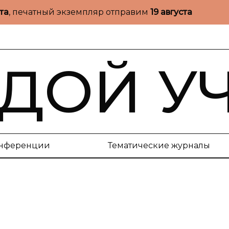
ста
, печатный экземпляр отправим
19 августа
ДОЙ У
нференции
Тематические журналы