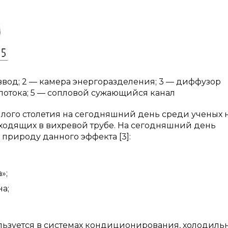
ой ввод; 2 — камера энергоразделения; 3 — диффузор
 потока; 5 — сопловой сужающийся канал
шлого столетия на сегодняшний день среди ученых 
ходящих в вихревой трубе. На сегодняшний день
природу данного эффекта [3]:
»;
а;
льзуется в системах кондиционирования, холодиль