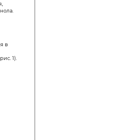
,
нола.
я в
с. 1).