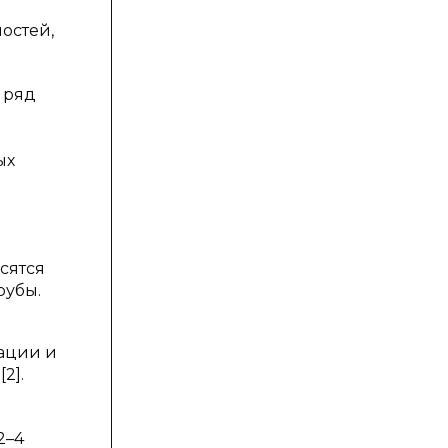
остей,
 ряд
ых
сятся
рубы.
тации и
2].
2–4