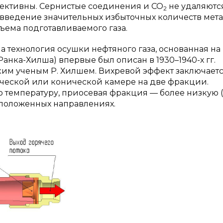
фективны. Сернистые соединения и СО
не удаляются
2
о введение значительных избыточных количеств мета
ъема подготавливаемого газа.
 технология осушки нефтяного газа, основанная на
анка-Хилша) впервые был описан в 1930–1940-х гг.
м ученым Р. Хилшем. Вихревой эффект заключаетс
ческой или конической камере на две фракции.
емпературу, приосевая фракция — более низкую (ри
оположенных направлениях.