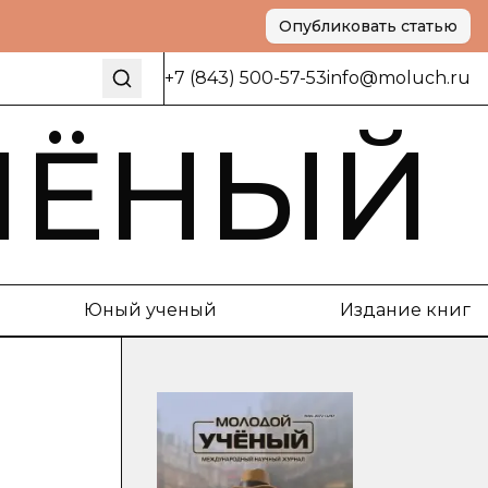
Опубликовать статью
+7 (843) 500-57-53
info@moluch.ru
ЧЁНЫЙ
Юный ученый
Издание книг