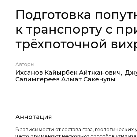
Подготовка попут
к транспорту с п
трёхпоточной вих
Авторы
Ихсанов Кайырбек Айтжанович
,
Джу
Салимгереев Алмат Сакенулы
Аннотация
В зависимости от состава газа, геологически
часто применяют несколько способов утилизац