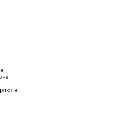
не
она.
ряют в