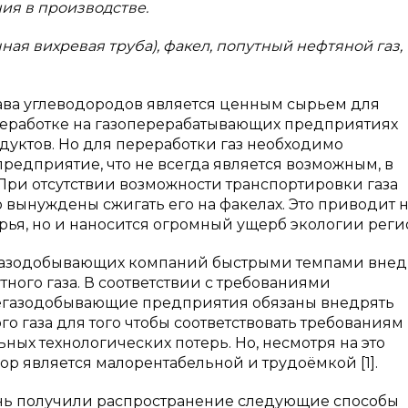
ния в производстве.
чная вихревая труба), факел, попутный нефтяной газ,
тава углеводородов является ценным сырьем для
реработке на газоперерабатывающих предприятиях
уктов. Но для переработки газ необходимо
редприятие, что не всегда является возможным, в
При отсутствии возможности транспортировки газа
вынуждены сжигать его на факелах. Это приводит 
ья, но и наносится огромный ущерб экологии реги
газодобывающих компаний быстрыми темпами внед
ного газа. В соответствии с требованиями
тегазодобывающие предприятия обязаны внедрять
 газа для того чтобы соответствовать требованиям
ых технологических потерь. Но, несмотря на это
ор является малорентабельной и трудоёмкой [1].
ень получили распространение следующие способы