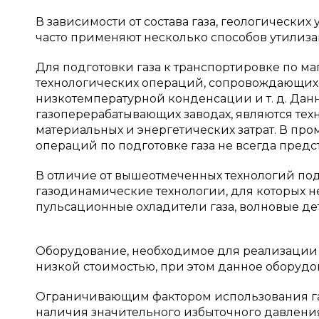
В зависимости от состава газа, геологически
часто применяют несколько способов утилизац
Для подготовки газа к транспортировке по 
технологических операций, сопровождающих
низкотемпературной конденсации и т. д. Да
газоперерабатывающих заводах, являются тех
материальных и энергетических затрат. В пр
операций по подготовке газа не всегда пред
В отличие от вышеотмеченных технологий по
газодинамические технологии, для которых не
пульсационные охладители газа, волновые де
Оборудование, необходимое для реализации э
низкой стоимостью, при этом данное оборудов
Ограничивающим фактором использования га
наличия значительного избыточного давления,