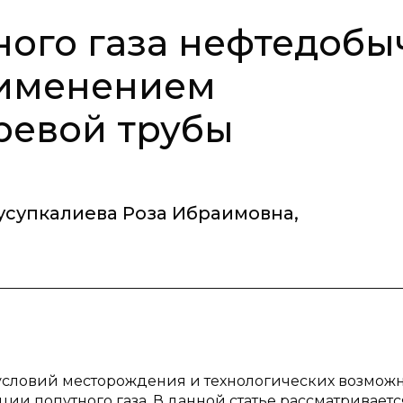
ного газа нефтедобы
рименением
ревой трубы
супкалиева Роза Ибраимовна
,
х условий месторождения и технологических возможн
ии попутного газа. В данной статье рассматриваетс