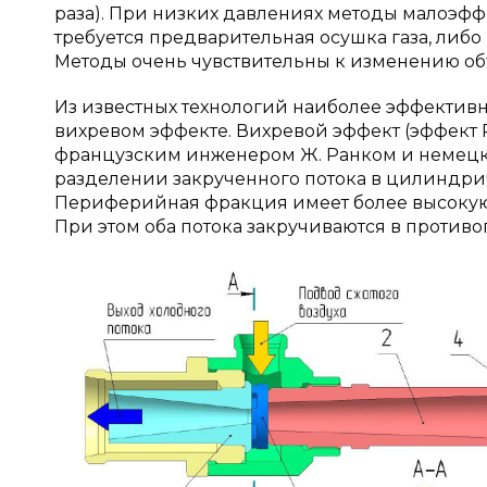
раза). При низких давлениях методы малоэф
требуется предварительная осушка газа, либ
Методы очень чувствительны к изменению об
Из известных технологий наиболее эффективна
вихревом эффекте. Вихревой эффект (эффект Р
французским инженером Ж. Ранком и немецки
разделении закрученного потока в цилиндри
Периферийная фракция имеет более высокую т
При этом оба потока закручиваются в против