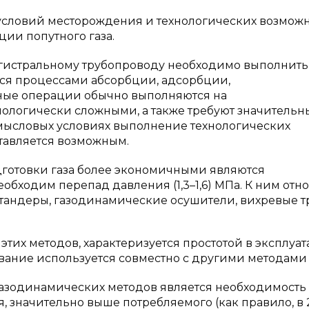
х условий месторождения и технологических возможн
ии попутного газа.
магистральному трубопроводу необходимо выполнить
ся процессами абсорбции, адсорбции,
нные операции обычно выполняются на
нологически сложными, а также требуют значительн
омысловых условиях выполнение технологических
ставляется возможным.
дготовки газа более экономичными являются
обходим перепад давления (1,3–1,6) МПа. К ним отно
тандеры, газодинамические осушители, вихревые т
тих методов, характеризуется простотой в эксплуа
ание используется совместно с другими методами [
зодинамических методов является необходимость
 значительно выше потребляемого (как правило, в 