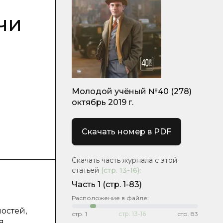
чи
Молодой учёный №40 (278)
октябрь 2019 г.
Скачать номер в PDF
Скачать часть журнала с этой
статьей
(стр.
13-16
)
:
Часть 1
(стр. 1-83)
Расположение в файле:
остей,
стр.
1
стр.
13-16
стр.
83
я