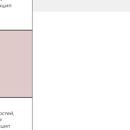
инцип
остей,
я
нцип