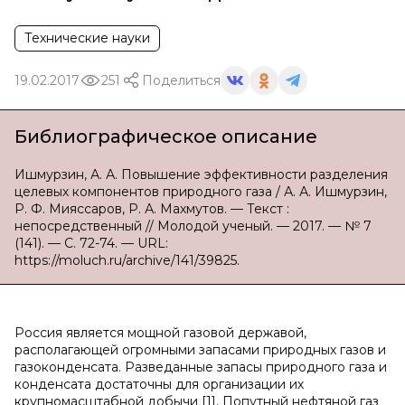
Технические науки
19.02.2017
251
Поделиться
Библиографическое описание
Ишмурзин, А. А. Повышение эффективности разделения
целевых компонентов природного газа / А. А. Ишмурзин,
Р. Ф. Мияссаров, Р. А. Махмутов. — Текст :
непосредственный // Молодой ученый. — 2017. — № 7
(141). — С. 72-74. — URL:
https://moluch.ru/archive/141/39825.
Россия является мощной газовой державой,
располагающей огромными запасами природных газов и
газоконденсата. Разведанные запасы природного газа и
конденсата достаточны для организации их
крупномасштабной добычи [1]. Попутный нефтяной газ