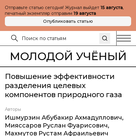
Отправьте статью сегодня! Журнал выйдет
15 августа
,
печатный экземпляр отправим
19 августа
Опубликовать статью
МОЛОДОЙ УЧЁНЫЙ
Повышение эффективности
разделения целевых
компонентов природного газа
Авторы
Ишмурзин Абубакир Ахмадуллович
,
Мияссаров Руслан Фуарисович
,
Махмутов Рустам Афраильевич