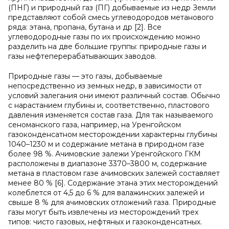
(ПНГ) и природный газ (ПГ) добываемые из недр Земли
представляют собой смесь углеводородов метанового
ряда: этана, пропана, бутана и др [2]. Все
углеводородные газы по их происхождению можно
разделить на две большие группы: природные газы и
газы нефтеперерабатывающих заводов.
Природные газы — это газы, добываемые
непосредственно из земных недр, в зависимости от
условий залегания они имеют различный состав. Обычно
с нарастанием глубины и, соответственно, пластового
давления изменяется состав газа. Для так называемого
сеноманского газа, например, на Уренгойском
газоконденсатном месторождении характерны глубины
1040–1230 м и содержание метана в природном газе
более 98 %. Ачимовские залежи Уренгойского ГКМ
расположены в диапазоне 3370–3800 м, содержание
метана в пластовом газе ачимовских залежей составляет
менее 80 % [6]. Содержание этана этих месторождений
колеблется от 4,5 до 6 % для валажинских залежей и
свыше 8 % для ачимовских отложений газа. Природные
газы могут быть извлечены из месторождений трех
типов: чисто газовых, нефтяных и газоконденсатных.