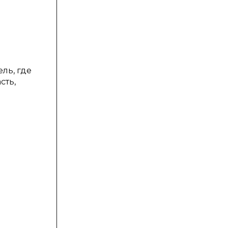
ель, где
сть,
й