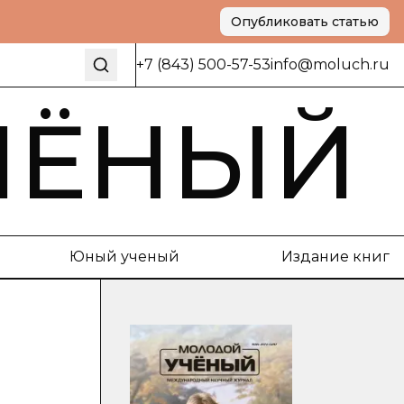
Опубликовать статью
+7 (843) 500-57-53
info@moluch.ru
ЧЁНЫЙ
Юный ученый
Издание книг