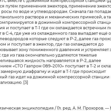
ТС вместе с дожимной компрессорной станцией (Д
ся путём применения эжектора, применение эжект
росы по воде и углеводородам. Сначала газ попадает
етанольного раствора и механических примесей, а та
аз компримируется в дожимной компрессорной станц
я и поступает в Т-1 где он охлаждается встречным 
т в С-4, где уже из охлажденного газа выпадает ещё 
леводородов которые следуют в Р-2, далее газ прох
ом и поступает в эжектор, где газ охлаждается до
овывает зону пониженного давления и устремляет 
-2 где из газа окончательно удаляются тяжелые
делившаяся жидкость направляется в Р-2, далее
нием «СТО Газпром 089–2010» поступает в Т-2 и охл
 замерную диафрагму и идёт в Т-1 где происходит
ный газ идет на дожимной компрессорной станции
ализацию. [3]
зическая энциклопедия / Гл. ред. А. М. Прохоров. — М