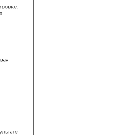
ировке.
а
овая
ультате