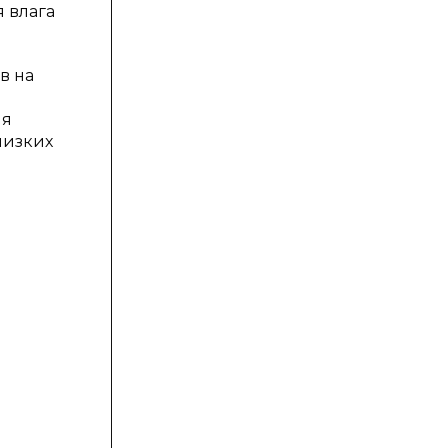
 влага
в на
ия
низких