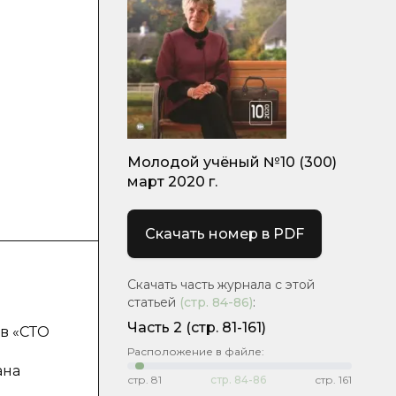
Молодой учёный №10 (300)
март 2020 г.
Скачать номер в PDF
Скачать часть журнала с этой
статьей
(стр.
84-86
)
:
Часть 2
(стр. 81-161)
 в «СТО
Расположение в файле:
ана
стр.
81
стр.
84-86
стр.
161