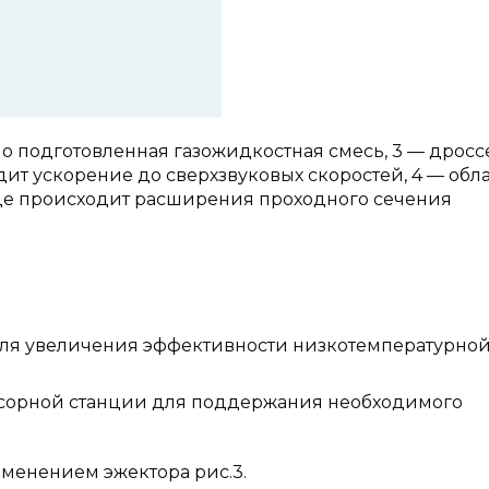
чно подготовленная газожидкостная смесь, 3 — дросс
ит ускорение до сверхзвуковых скоростей, 4 — обла
где происходит расширения проходного сечения
для увеличения эффективности низкотемпературно
сорной станции для поддержания необходимого
менением эжектора рис.3.