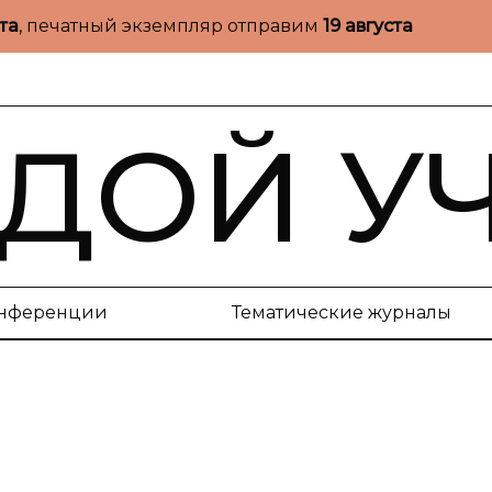
ста
, печатный экземпляр отправим
19 августа
ДОЙ У
нференции
Тематические журналы