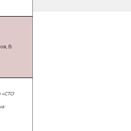
в, В.
в «СТО
на