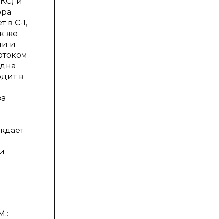
КС) и
ора
 в С-1,
к же
ии и
потоком
одна
одит в
за
аждает
 и
.: