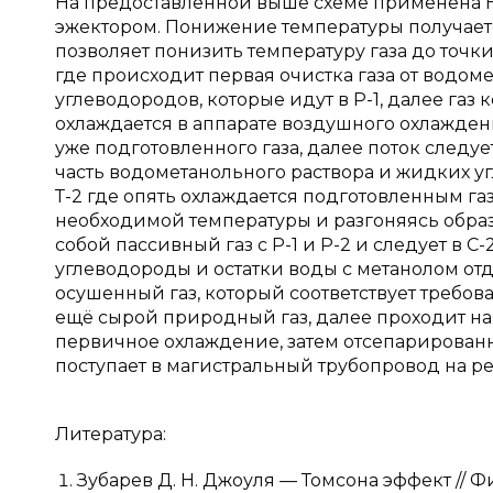
На предоставленной выше схеме применена Н
эжектором. Понижение температуры получает
позволяет понизить температуру газа до точки 
где происходит первая очистка газа от водом
углеводородов, которые идут в Р-1, далее г
охлаждается в аппарате воздушного охлаждени
уже подготовленного газа, далее поток следуе
часть водометанольного раствора и жидких уг
Т-2 где опять охлаждается подготовленным газ
необходимой температуры и разгоняясь образ
собой пассивный газ с Р-1 и Р-2 и следует в С
углеводороды и остатки воды с метанолом от
осушенный газ, который соответствует требова
ещё сырой природный газ, далее проходит на
первичное охлаждение, затем отсепарирован
поступает в магистральный трубопровод на ре
Литература:
Зубарев Д. Н. Джоуля — Томсона эффект // Фи