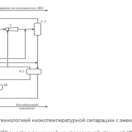
й технологией низкотемпературной сепарации с эже