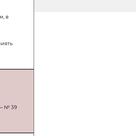
, в
лиять
 — № 39