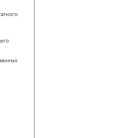
атного
щего
занных