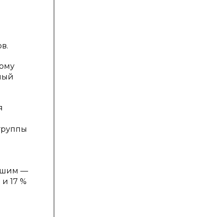
в.
тому
ный
я
 группы
ысшим —
 и 17 %