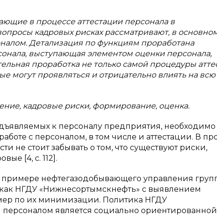
кающие в процессе аттестации персонала в
просы кадровых рисках рассматривают, в основном
оналом. Детализация по функциям проработана
рсонала, выступающая элементом оценки персонала,
ельная проработка не только самой процедуры атте
ые могут проявляться и отрицательно влиять на всю
ление, кадровые риски, формирование, оценка.
дъявляемых к персоналу предприятия, необходимо
аботе с персоналом, в том числе и аттестации. В пр
 не стоит забывать о том, что существуют риски,
е [4, с. 112].
на примере нефтегазодобывающего управления груп
 как НГДУ «Нижнесортымскнефть» с выявлением
мер по их минимизации. Политика НГДУ
 персоналом является социально ориентированной