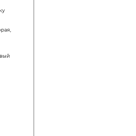
ку
рая,
овый