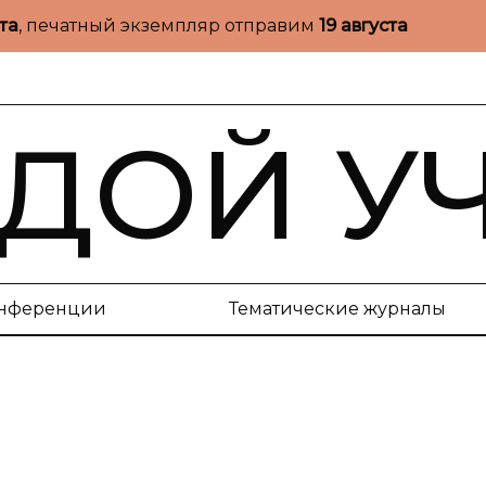
ста
, печатный экземпляр отправим
19 августа
ДОЙ У
нференции
Тематические журналы