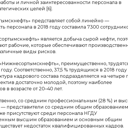
аботы и личной заинтересованности персонала в
егических целей [6].
тымскнефть» представляет собой линейно —
ь персонала в 2018 году составила 7300 сотруднико
ортымскнефть» является добыча сырой нефти, поэ
ают рабочие, которые обеспечивают производствен
различные виды рисков.
 «Нижнесортымскнефть», преимущественно, трудятс
году. Соответственно, 37,5 % трудящихся в 2018 году
ктура кадрового состава подразделяется на четыре
ллектив достаточно молодой, поэтому наиболее
 в возрасте от 20–40 лет.
твенно, со средним профессиональным (28 %) и в
8 % — представители со средним общим образованием
кже присутствуют среди персонала НГДУ
ченным высшим образованием и основным общим
 существует недостаток квалифицированных кадров.