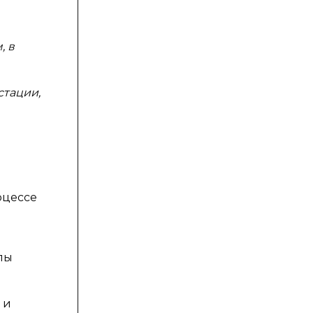
, в
стации,
оцессе
пы
 и