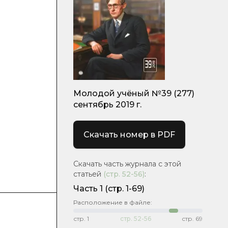
Молодой учёный №39 (277)
сентябрь 2019 г.
Скачать номер в PDF
Скачать часть журнала с этой
статьей
(стр.
52-56
)
:
Часть 1
(стр. 1-69)
Расположение в файле:
стр.
1
стр.
52-56
стр.
69