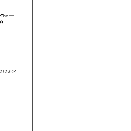
фть» —
ой
отовки;