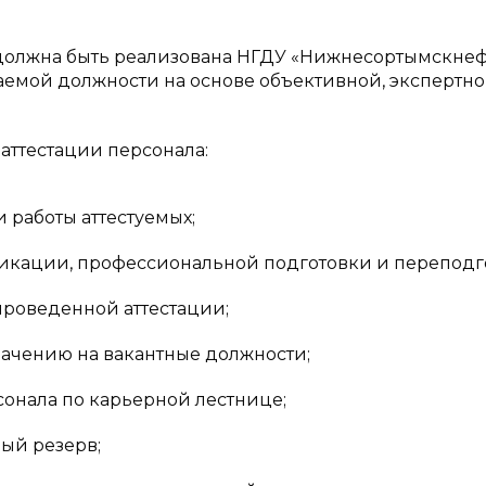
я должна быть реализована НГДУ «Нижнесортымскне
аемой должности на основе объективной, экспертн
аттестации персонала:
работы аттестуемых;
икации, профессиональной подготовки и переподг
проведенной аттестации;
начению на вакантные должности;
онала по карьерной лестнице;
ый резерв;