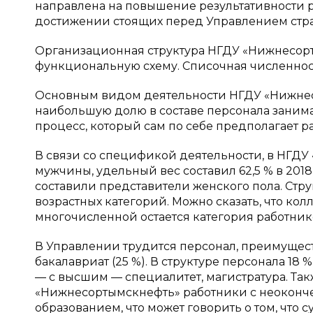
направлена на повышение результативности р
достижении стоящих перед Управлением страт
Организационная структура НГДУ «Нижнесор
функциональную схему. Списочная численност
Основным видом деятельности НГДУ «Нижнес
наибольшую долю в составе персонала заним
процесс, который сам по себе предполагает 
В связи со спецификой деятельности, в НГДУ
мужчины, удельный вес составил 62,5 % в 2018 
составили представители женского пола. Стру
возрастных категорий. Можно сказать, что ко
многочисленной остается категория работников
В Управлении трудится персонал, преимущес
бакалавриат (25 %). В структуре персонала 1
— с высшим — специалитет, магистратура. Та
«Нижнесортымскнефть» работники с неокон
образованием, что может говорить о том, что