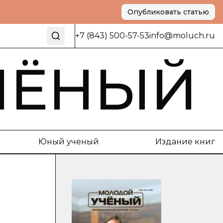
Опубликовать статью
+7 (843) 500-57-53
info@moluch.ru
ЧЁНЫЙ
Юный ученый
Издание книг