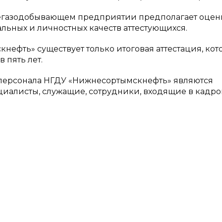
тегазодобывающем предприятии предполагает оцен
ьных и личностных качеств аттестующихся.
ефть» существует только итоговая аттестация, кото
 пять лет.
 персонала НГДУ «Нижнесортымскнефть» являются
циалисты, служащие, сотрудники, входящие в кадр