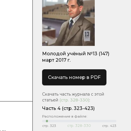
Молодой учёный №13 (147)
март 2017 г.
Скачать номер в PDF
Скачать часть журнала с этой
статьей
(стр.
328-330
)
:
Часть 4
(cтр. 323-423)
Расположение в файле:
стр.
323
стр.
328-330
стр.
423