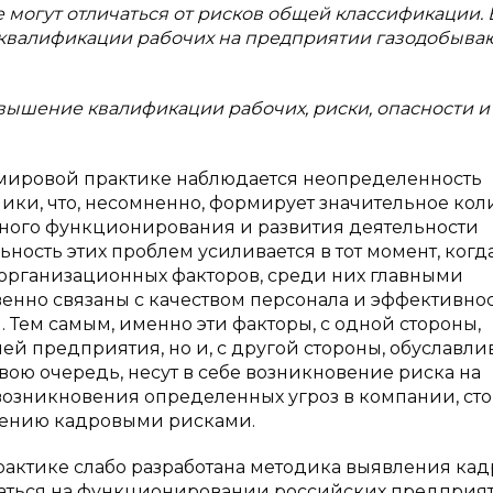
 могут отличаться от рисков общей классификации. 
 квалификации рабочих на предприятии газодобыв
вышение квалификации рабочих, риски, опасности и
 в мировой практике наблюдается неопределенность
ки, что, несомненно, формирует значительное кол
вного функционирования и развития деятельности
ность этих проблем усиливается в тот момент, когд
 организационных факторов, среди них главными
венно связаны с качеством персонала и эффективно
 Тем самым, именно эти факторы, с одной стороны,
ей предприятия, но и, с другой стороны, обуславли
вою очередь, несут в себе возникновение риска на
озникновения определенных угроз в компании, сто
лению кадровыми рисками.
 практике слабо разработана методика выявления ка
азаться на функционировании российских предприя