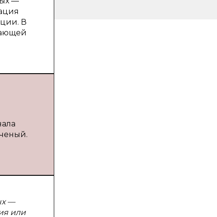
ных —
зация
ции. В
вающей
нала
ученый.
ых —
ия или