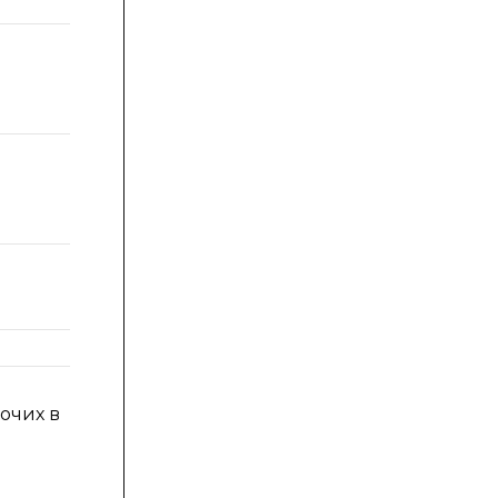
-18
-3
-
-1
41
-48
очих в