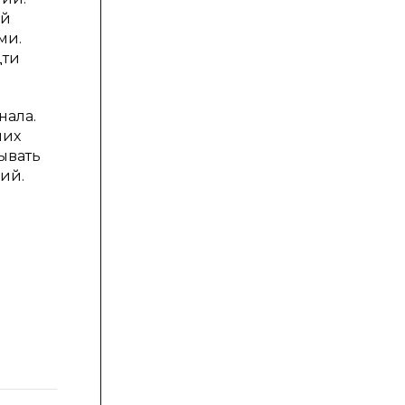
ий
ми.
дти
нала.
чих
ывать
ий.
Изменение, чел.