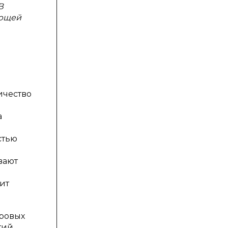
В
ающей
ичество
а
стью
вают
ит
дровых
тий.