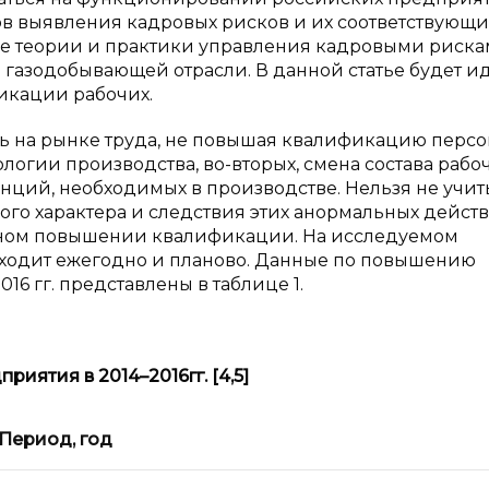
ов выявления кадровых рисков и их соответствующ
ие теории и практики управления кадровыми риска
газодобывающей отрасли. В данной статье будет и
икации рабочих.
ь на рынке труда, не повышая квалификацию персо
логии производства, во-вторых, смена состава рабо
енций, необходимых в производстве. Нельзя не учит
го характера и следствия этих анормальных действ
янном повышении квалификации. На исследуемом
одит ежегодно и планово. Данные по повышению
6 гг. представлены в таблице 1.
риятия в 2014–2016
гг. [4,5]
Период, год