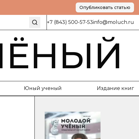
Опубликовать статью
+7 (843) 500-57-53
info@moluch.ru
ЧЁНЫЙ
Юный ученый
Издание книг