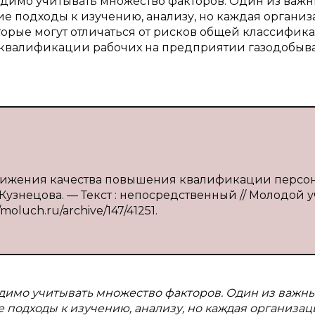
димо учитывать множество факторов. Один из важ
е подходы к изучению, анализу, но каждая органи
торые могут отличаться от рисков общей классифика
я квалификации рабочих на предприятии газодобы
е снижения качества повышения квалификации персо
Кузнецова. — Текст : непосредственный // Молодой 
/moluch.ru/archive/147/41251.
димо учитывать множество факторов. Один из важн
 подходы к изучению, анализу, но каждая организац