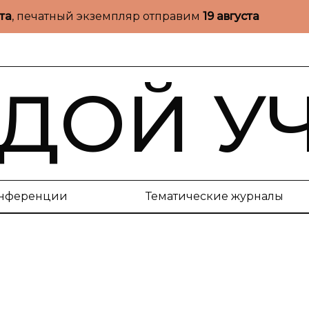
ста
, печатный экземпляр отправим
19 августа
ДОЙ У
нференции
Тематические журналы