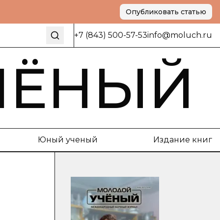
Опубликовать статью
+7 (843) 500-57-53
info@moluch.ru
ЧЁНЫЙ
Юный ученый
Издание книг