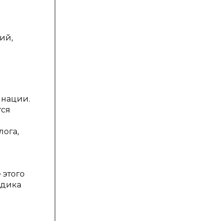
ий,
инации.
тся
лога,
 этого
одика