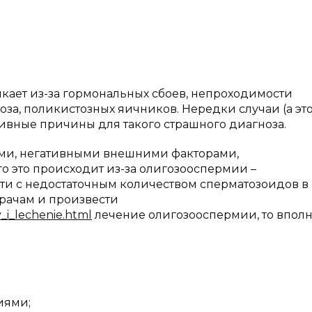
кает из-за гормональных сбоев, непроходимости
а, поликистозных яичников. Нередки случаи (а это
ктивные причины для такого страшного диагноза.
ами, негативными внешними факторами,
 это происходит из-за олигозооспермии –
и с недостаточным количеством сперматозоидов в
врачам и произвести
y_i_lechenie.html
лечение олигозооспермии, то впол
иями;