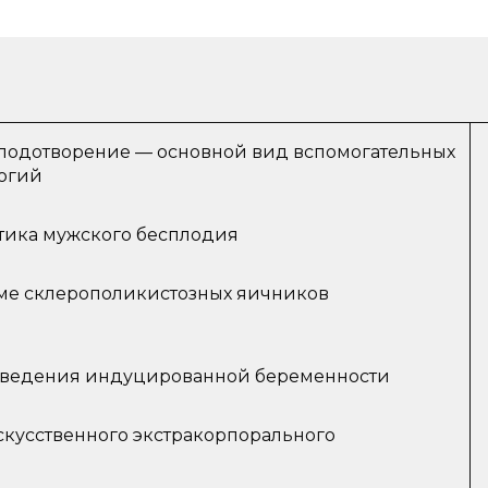
лодотворение — основной вид вспомогательных
огий
стика мужского бесплодия
ме склерополикистозных яичников
и ведения индуцированной беременности
кусственного экстракорпорального