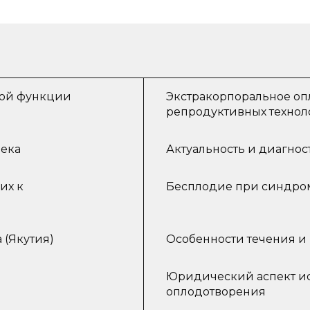
ной функции
Экстракорпоральное оп
репродуктивных технол
века
Актуальность и диагно
их к
Бесплодие при синдро
 (Якутия)
Особенности течения 
Юридический аспект ис
оплодотворения