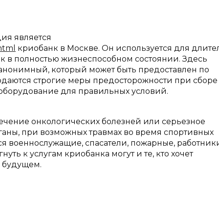
дия является
html
криобанк в Москве. Он используется для длите
к в полностью жизнеспособном состоянии. Здесь
и анонимный, который может быть предоставлен по
даются строгие меры предосторожности при сборе
оборудование для правильных условий.
лечение онкологических болезней или серьезное
ганы, при возможных травмах во время спортивных
ься военнослужащие, спасатели, пожарные, работник
уть к услугам криобанка могут и те, кто хочет
 будущем.