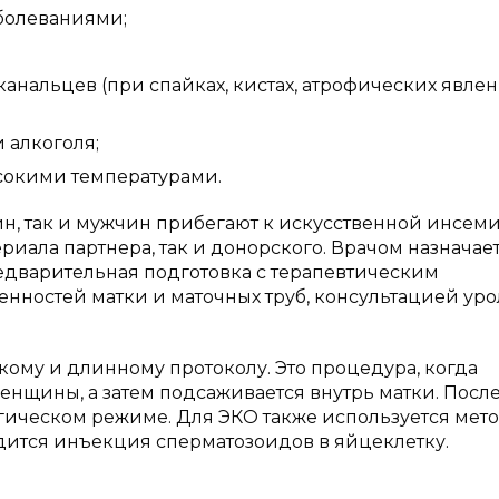
болеваниями;
нальцев (при спайках, кистах, атрофических явлен
 алкоголя;
сокими температурами.
ин, так и мужчин прибегают к искусственной инсем
иала партнера, так и донорского. Врачом назначае
едварительная подготовка с терапевтическим
нностей матки и маточных труб, консультацией уро
ому и длинному протоколу. Это процедура, когда
нщины, а затем подсаживается внутрь матки. После
гическом режиме. Для ЭКО также используется мет
дится инъекция сперматозоидов в яйцеклетку.