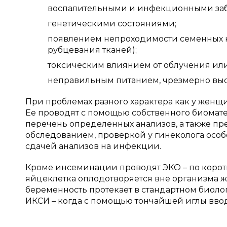
воспалительными и инфекционными за
генетическими состояниями;
появлением непроходимости семенных ка
рубцевания тканей);
токсическим влиянием от облучения или
неправильным питанием, чрезмерно вы
При проблемах разного характера как у женщ
Ее проводят с помощью собственного биоматер
перечень определенных анализов, а также пр
обследованием, проверкой у гинеколога особе
сдачей анализов на инфекции.
Кроме инсеминации проводят ЭКО – по коротк
яйцеклетка оплодотворяется вне организма же
беременность протекает в стандартном биоло
ИКСИ – когда с помощью тончайшей иглы вво