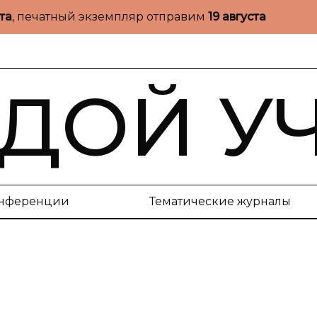
ста
, печатный экземпляр отправим
19 августа
ДОЙ У
нференции
Тематические журналы