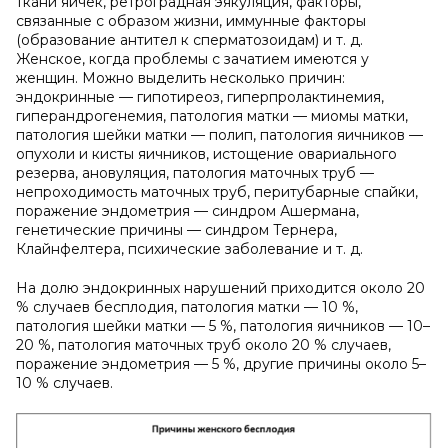
ткани яичек, ретроградная эякуляция, факторы,
связанные с образом жизни, иммунные факторы
(образование антител к сперматозоидам) и т. д.
Женское, когда проблемы с зачатием имеются у
женщин. Можно выделить несколько причин:
эндокринные — гипотиреоз, гиперпролактинемия,
гиперандрогенемия, патология матки — миомы матки,
патология шейки матки — полип, патология яичников —
опухоли и кисты яичников, истощение овариального
резерва, ановуляция, патология маточных труб —
непроходимость маточных труб, перитубарные спайки,
поражение эндометрия — синдром Ашермана,
генетические причины — синдром Тернера,
Клайнфелтера, психические заболевание и т. д.
На долю эндокринных нарушений приходится около 20
% случаев бесплодия, патология матки — 10 %,
патология шейки матки — 5 %, патология яичников — 10–
20 %, патология маточных труб около 20 % случаев,
поражение эндометрия — 5 %, другие причины около 5–
10 % случаев.