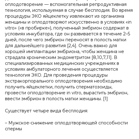
оплодотворение — вспомогательная репродуктивная
технология, используемая в случае бесплодия. Во время
процедуры ЭКО яйцеклетку извлекают из организма
женщины и оплодотворяют искусственно в условиях «in
vitro» («в пробирке»), полученный эмбрион содержат в
условиях инкубатора, где он развивается в течение 2–5
дней, после чего эмбрион переносят в полость матки
для дальнейшего развития [2,4]. Очень важно для
хорошей имплантации эмбриона, чтобы женщина не
страдала хроническим эндометритом [8,10,7,11]. В
специализированных медицинских учреждениях в
условиях амбулаторного лечения осуществляется
технология ЭКО. Для проведения процедуры
экстракорпорального оплодотворения необходимо
получить яйцеклетки, получить сперматозоиды,
провести оплодотворение in vitro, вырастить эмбрион,
ввести эмбрион в полость матки женщины. [1]
Существует четыре вида бесплодия:
– Мужское-снижение оплодотворяющей способности
спермы