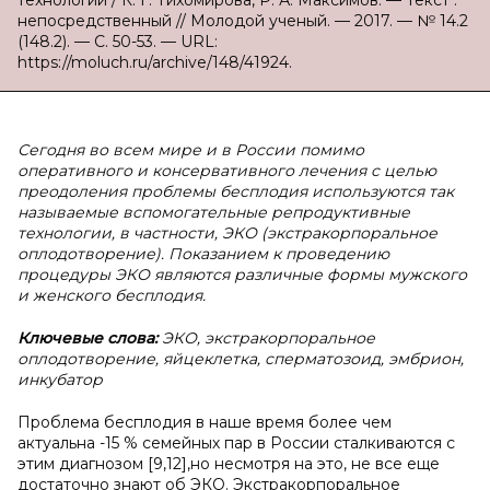
технологий / К. Г. Тихомирова, Р. А. Максимов. — Текст :
непосредственный // Молодой ученый. — 2017. — № 14.2
(148.2). — С. 50-53. — URL:
https://moluch.ru/archive/148/41924.
Сегодня во всем мире и в России помимо
оперативного и консервативного лечения с целью
преодоления проблемы бесплодия используются так
называемые вспомогательные репродуктивные
технологии, в частности, ЭКО (экстракорпоральное
оплодотворение). Показанием к проведению
процедуры ЭКО являются различные формы мужского
и женского бесплодия.
Ключевые слова:
ЭКО, экстракорпоральное
оплодотворение, яйцеклетка, сперматозоид, эмбрион,
инкубатор
Проблема бесплодия в наше время более чем
актуальна -15 % семейных пар в России сталкиваются с
этим диагнозом [9,12],но несмотря на это, не все еще
достаточно знают об ЭКО. Экстракорпоральное