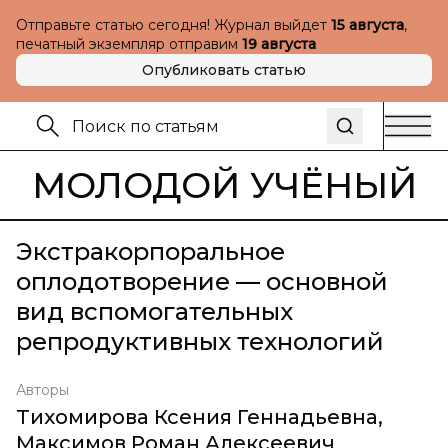
Отправьте статью сегодня! Журнал выйдет
15 августа
,
печатный экземпляр отправим
19 августа
Опубликовать статью
МОЛОДОЙ УЧЁНЫЙ
Экстракорпоральное
оплодотворение — основной
вид вспомогательных
репродуктивных технологий
Авторы
Тихомирова Ксения Геннадьевна
,
Максимов Роман Алексеевич