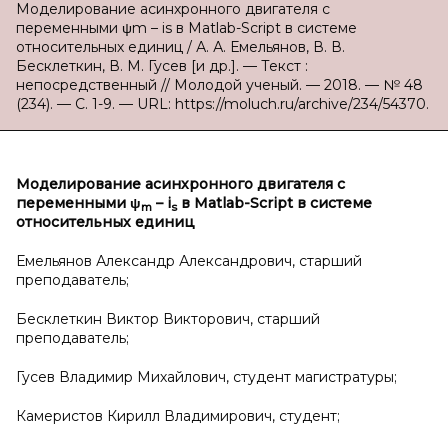
Моделирование асинхронного двигателя с
переменными ψm – is в Matlab-Script в системе
относительных единиц / А. А. Емельянов, В. В.
Бесклеткин, В. М. Гусев [и др.]. — Текст :
непосредственный // Молодой ученый. — 2018. — № 48
(234). — С. 1-9. — URL: https://moluch.ru/archive/234/54370.
Моделирование асинхронного двигателя с
переменными ψ
–
i
в
Matlab
-
Script
в системе
m
s
относительных единиц
Емельянов Александр Александрович, старший
преподаватель;
Бесклеткин Виктор Викторович, старший
преподаватель;
Гусев Владимир Михайлович, студент магистратуры;
Камеристов Кирилл Владимирович, студент;