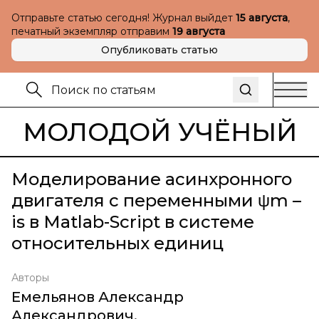
Отправьте статью сегодня! Журнал выйдет
15 августа
,
печатный экземпляр отправим
19 августа
Опубликовать статью
МОЛОДОЙ УЧЁНЫЙ
Моделирование асинхронного
двигателя с переменными ψm –
is в Matlab-Script в системе
относительных единиц
Авторы
Емельянов Александр
Александрович
,