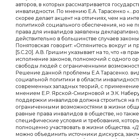
авторов, в которых рассматривается государс
инвалидности. По мнению Е.А. Тарасенко «…
скорее делает акцент на отличиях, чем на ин
политикой социального обеспечения, но не п
права для инвалидов заявлены декларативно, м
действительно в большинстве случаев законы д
Понятовская говорит: «Оглянитесь вокруг и п
[5.С.20]. А.В. Гришин указывает на то, что «в
исполнение законов, полномочий с одного орга
свободы людей с ограниченными возможностя
Решение данной проблемы Е.А Тарасенко. ви
социальной политики в области инвалидност
современных западных теорий, с применением
мнением Е.Р. Ярской-Смирновой и Э.К. Наберу
поддержки инвалидов должна строиться на п
ограниченными возможностями в жизни обществ
равные права инвалидов в обществе, но такж
специфические условия и требования, котор
полноценно участвовать в жизни общества.
«Д
можно объединить источники дискурса, закл