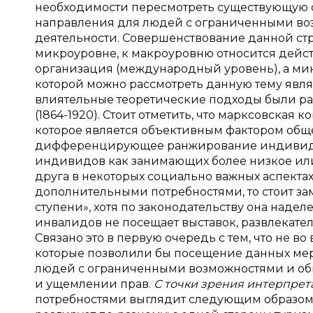
необходимости пересмотреть существующую 
направления для людей с ограниченными воз
деятельности. Совершенствование данной стру
микроуровне, к макроуровню относится дейст
организация (международный уровень), а ми
которой можно рассмотреть данную тему явл
влиятельные теоретические подходы были ра
(1864-1920). Стоит отметить, что марксовская
которое является объективным фактором обще
дифференцирующее ранжирование индивидов
индивидов как занимающих более низкое или
друга в некоторых социально важных аспекта
дополнительными потребностями, то стоит зам
ступени», хотя по законодательству она над
инвалидов не посещает выставок, развлекател
Связано это в первую очередь с тем, что не в
которые позволили бы посещение данных меро
людей с ограниченными возможностями и обыч
и ущемлении прав.
С точки зрения интерпрет
потребностями выглядит следующим образом: