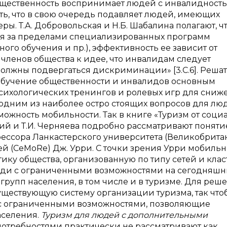
щественность воспринимает людей с инвалидность
ь, что в свою очередь подавляет людей, имеющих
ы. Т.А. Добровольская и Н.Б. Шабалина полагают, ч
тся за пределами специализированных программ
ого обучения и пр.), эффективность ее зависит от
членов общества к идее, что инвалидам следует
олжны подвергаться дискриминации» [3.С.6]. Решат
 обучение общественности и инвалидов основным
ихологических тренингов и ролевых игр для сниж
одним из наиболее остро стоящих вопросов для лю
ожность мобильности. Так в книге «Туризм от соци
кий и Т.И. Черняева подробно рассматривают поняти
ессора Ланкастерского университета (Великобритан
 (CeMoRe) Дж. Урри. С точки зрения Урри мобильн
ику общества, организованную по типу сетей и кла
 люди с ограниченными возможностями на сегодняш
рупп населения, в том числе и в туризме. Для реш
ществующую систему организации туризма, так что
с ограниченными возможностями, позволяющие
аселения.
Туризм для людей с дополнительными
отребностями практически не рассматривают как