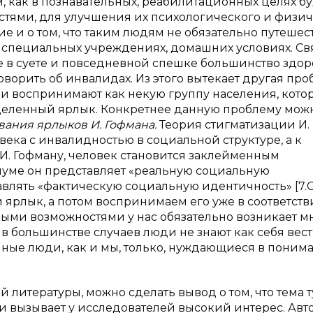
м, как в познавательных, реабилитационных целях б
тями, для улучшения их психологического и физич
е и о том, что таким людям не обязательно путешест
 в специальных учреждениях, домашних условиях. Св
ане в суете и повседневной спешке большинство здо
говорить об инвалидах. Из этого вытекает другая про
и воспринимают как некую группу населения, котор
еделенный ярлык. Конкретнее данную проблему мож
вания ярлыков И. Гофмана.
Теория стигматизации И.
века с инвалидностью в социальной структуре, а к
И. Гофману, человек становится заклейменным
циуме он представляет «реальную социальную
авлять «фактическую социальную идентичность» [7.С
ярлык, а потом воспринимаем его уже в соответств
ыми возможностями у нас обязательно возникает м
в большинстве случаев люди не знают как себя вест
чные люди, как и мы, только, нуждающиеся в поним
 литературы, можно сделать вывод о том, что тема 
 вызывает у исследователей высокий интерес. Авт