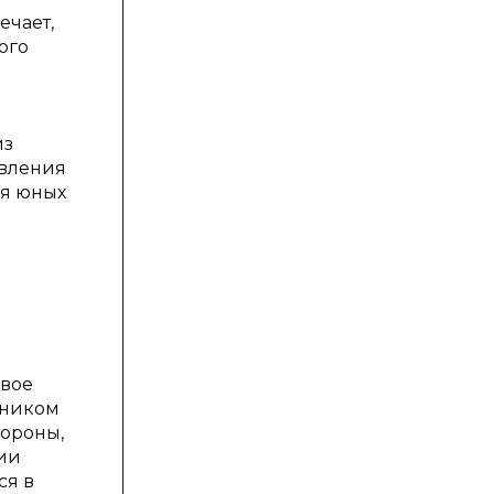
ечает,
ого
из
твления
ия юных
евое
тником
тороны,
ции
ся в