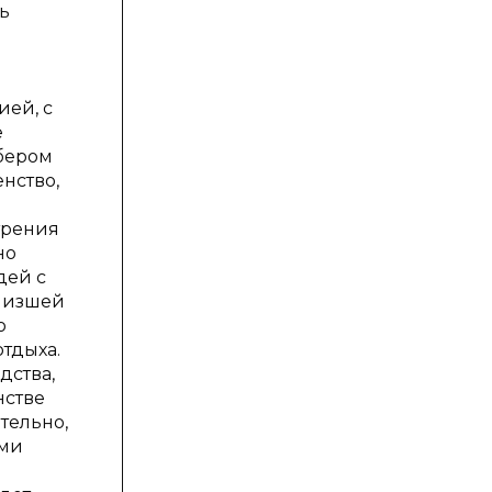
ь
ией, с
е
ебером
енство,
трения
но
дей с
«низшей
о
тдыха.
дства,
нстве
тельно,
ыми