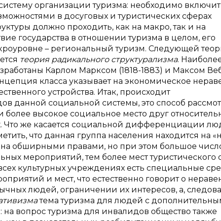
систему организации туризма: необходимо включит
можностями в досуговых и туристических сферах
ктуры должно проходить, как на макро, так и на
вие государства в отношении туризма в целом, его
кроуровне – региональный туризм. Следующей теор
яется
теория радикального структурализма
. Наиболе
зработаны Карлом Марксом (1818-1883) и Максом В
 концепция класса указывает на экономическое нерав
ственного устройства. Итак, происходит
 данной социальной системы, это способ рассмо
 более высокое социальное место друг относитель
х. Что же касается социальной дифференциации лю
етить, что данная группа населения находится на 
елена обширными правами, но при этом большое числ
ьных мероприятий, тем более мест туристического о
о всех культурных учреждениях есть специальные сре
приятий и мест, что естественно говорит о нераве
ных людей, ограничении их интересов, а, следова
ативизма
тема туризма для людей с дополнительн
 на вопрос туризма для инвалидов общество также