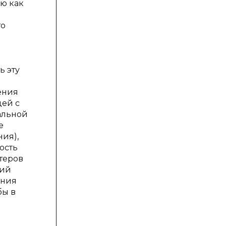
ю как
то
ь эту
ения
дей с
альной
е
ия),
ость
стеров
ний
ения
бы в