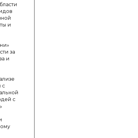
области
лидов
вной
ты и
зни»
сти за
ва и
ализе
 с
иальной
юдей с
ь
и
рому