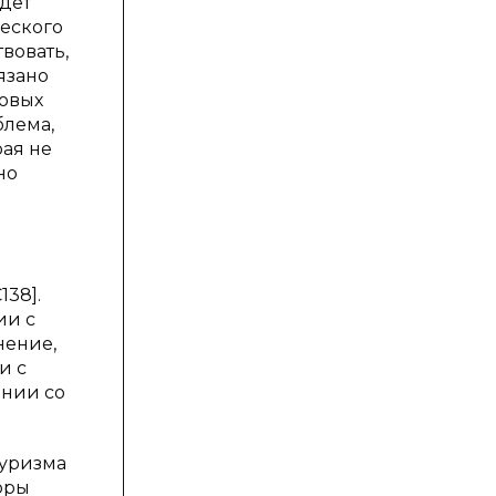
удет
еского
вовать,
язано
ровых
блема,
ая не
но
138].
ии с
нение,
и с
ании со
туризма
оры