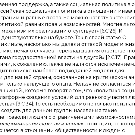
твенная поддержка, а также социальная политика в 
российская социальная политика в отношении инва
теграции и равные права. Ее можно назвать экстенси
олитикой равных прав и возможностей. Многие льго
еханизм их реализации отсутствует» [6.С.26]. И
ействуют только на бумаге. Так в своей статье О.
рикиньте, насколько мы далеки от такой модели жи
 практике немало случаев перекладывания ответственно
на государственной власти на другой» [2.С.17]. Пра
ми, к сожалению, также не являются исключением.
дит в поиске наиболее подходящей модели для
и для нашей страны, основанной на критическом ан
 только наилучшего опыта. Нельзя не согласиться и
шкиной., которые говорят о том, что «политика соц
латформе создания условий для равного участия л
а» [9.С.34]. То есть необходимо не только признат
е создать для данной группы населения такие
ые позволят людям с ограниченными возможностям
искриминация скрытая и явная» -
принцип, по кото
ючается в отношении общественности к людям с