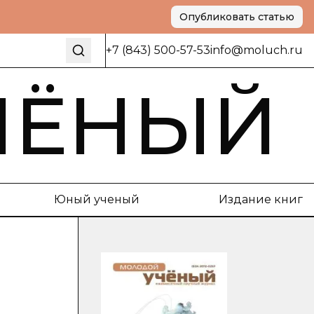
Опубликовать статью
+7 (843) 500-57-53
info@moluch.ru
ЧЁНЫЙ
Юный ученый
Издание книг