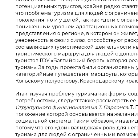
потенциальных туристов, крайне редко ставятс
что проблема туризма для людей с ограничен
поколения, но и у детей, так как «дети с огр
пониженным уровнем адаптационных возможнос
представления о регионе, в котором он живёт,
уверенность в своих силах, способствуют рас
составляющих туристической деятельности я
туристического маршрута для людей с допол
туристов ГОУ «Балтийский берег», которая 
туризм». За годы проекта были организованы
категорийные путешествия, маршруты, которы
Кольскому полуострову, Краснодарскому краю [
Итак, изучая проблему туризма как формы с
потребностями, следует также рассмотреть ее
Структурного функционализма Т. Парсонса
. Т
положение которой основывается на желании 
социальной системы. Таким образом, инвалид 
потому что его «доинвалидская» роль для не
туризма для людей с ограниченными возможн