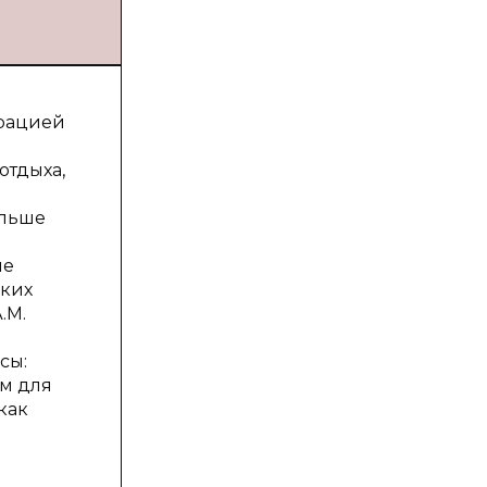
грацией
отдыха,
ольше
ме
ских
.М.
сы:
зм для
как