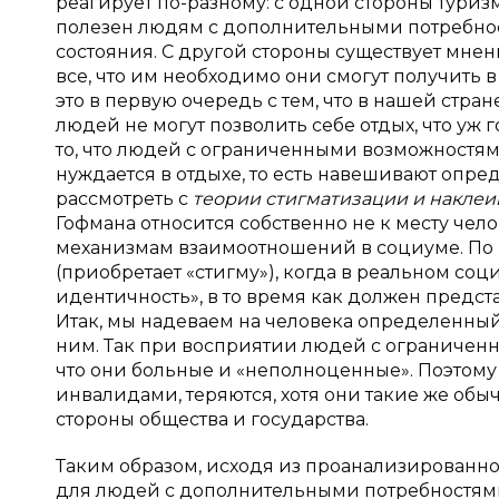
реагирует по-разному: с одной стороны туриз
полезен людям с дополнительными потребнос
состояния. С другой стороны существует мнени
все, что им необходимо они смогут получить
это в первую очередь с тем, что в нашей стр
людей не могут позволить себе отдых, что уж 
то, что людей с ограниченными возможностям
нуждается в отдыхе, то есть навешивают опр
рассмотреть с
теории стигматизации и наклеи
Гофмана относится собственно не к месту чело
механизмам взаимоотношений в социуме. По 
(приобретает «стигму»), когда в реальном со
идентичность», в то время как должен предст
Итак, мы надеваем на человека определенный 
ним. Так при восприятии людей с ограниченн
что они больные и «неполноценные». Поэтому 
инвалидами, теряются, хотя они такие же обы
стороны общества и государства.
Таким образом, исходя из проанализированной
для людей с дополнительными потребностями