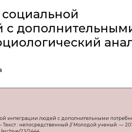
 социальной
й с дополнительным
оциологический ана
а
ьной интеграции людей с дополнительными потребн
— Текст : непосредственный // Молодой ученый. — 20
u/archive/23/2444.