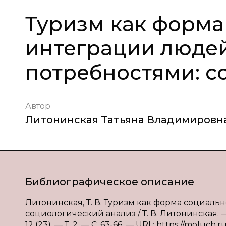
Туризм как форма
интеграции люде
потребностями: с
Автор
Литонинская Татьяна Владимировн
Библиографическое описание
Литонинская, Т. В. Туризм как форма социал
социологический анализ / Т. В. Литонинская. 
12 (23). — Т. 2. — С. 63-66. — URL: https://moluch.r