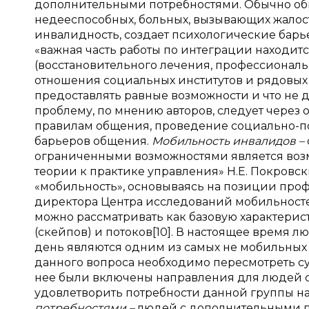
дополнительными потребностями. Обычно об
недееспособных, больных, вызывающих жалост
инвалидность, создает психологические барьер
«важная часть работы по интеграции находи
(восстановительного лечения, профессиональн
отношения социальных институтов и рядовых 
предоставлять равные возможности и что не д
проблему, по мнению авторов, следует через
правилам общения, проведение социально-пс
барьеров общения.
Мобильность инвалидов –
ограниченными возможностями является возм
теории к практике управления» Н.Е. Покровс
«мобильность», основываясь на позиции проф
директора Центра исследований мобильностей
можно рассматривать как базовую характерист
(скейпов) и потоков[10]. В настоящее время
день являются одним из самых не мобильных г
данного вопроса необходимо пересмотреть су
нее были включены направления для людей 
удовлетворить потребности данной группы н
потребностями –
людей с дополнительными п