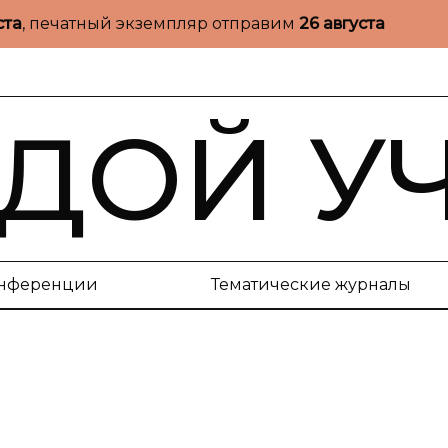
ста
, печатный экземпляр отправим
26 августа
ДОЙ У
нференции
Тематические журналы