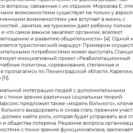
я вопросы, связанные с их отдыхом. Морозова Е. отм
ными возможностями существует не только у взросл
аниченными возможностями уже вступает в жизнь с
тей....занятия, же туризмом дают ребёнку полное
 и что самое важное закаляют организм, вселяют
крепощению и развитию общительности» [4]. Одной 
вляется туристический маршрут. Примером осущес
нительными потребностями может выступать Станц
реализует инициативный проект «Реабилитационный
 учебные полигоны, соревнования, степенные и
е пролагались по Ленинградской области, Карелии,
11].
оциальной интеграции людей с дополнительными
 и с точки зрения различных социальных теорий.
. Парсонс предложил также «модель больного», ключ
больного выздороветь и снова стать прежним учас
должен найти роль, которая будет устраивать все с
го и общества потеряна. Решение вопроса организа
остями с точки зрения функционализма, заключает