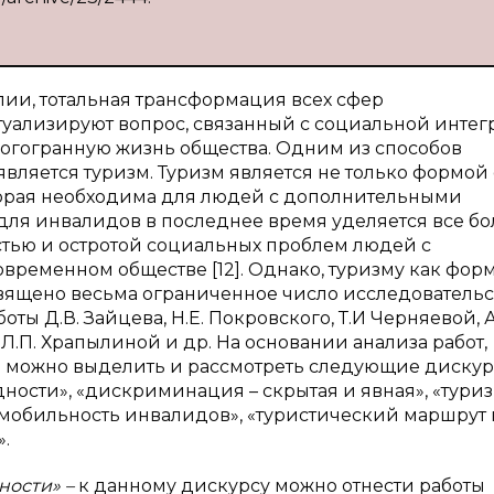
и, тотальная трансформация всех сфер
туализируют вопрос, связанный с социальной инте
огогранную жизнь общества. Одним из способов
ляется туризм. Туризм является не только формой 
оторая необходима для людей с дополнительными
для инвалидов в последнее время уделяется все б
стью и остротой социальных проблем людей с
ременном обществе [12]. Однако, туризму как фор
вящено весьма ограниченное число исследователь
ты Д.В. Зайцева, Н.Е. Покровского, Т.И Черняевой, А
Л.П. Храпылиной и др. На основании анализа работ,
 можно выделить и рассмотреть следующие дискур
ности», «дискриминация – скрытая и явная», «тури
мобильность инвалидов», «туристический маршрут 
.
ности» –
к данному дискурсу можно отнести работы