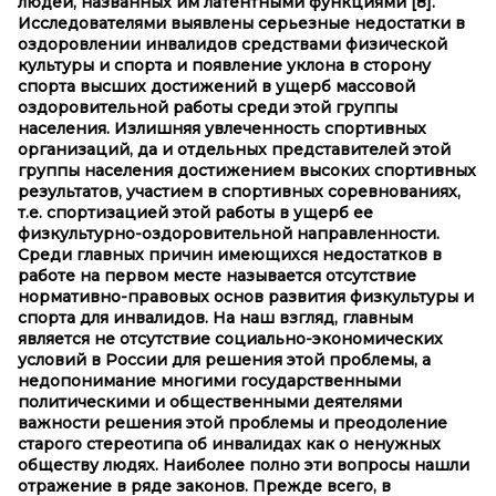
людей, названных им латентными функциями
[8]
.
Исследователями выявлены серьезные недостатки в
оздоровлении инвалидов средствами физической
культуры и спорта и появление уклона в сторону
спорта высших достижений в ущерб массовой
оздоровительной работы среди этой группы
населения. Излишняя увлеченность спортивных
организаций, да и отдельных представителей этой
группы населения достижением высоких спортивных
результатов, участием в спортивных соревнованиях,
т.е. спортизацией этой работы в ущерб ее
физкультурно-оздоровительной направленности.
Среди главных причин имеющихся недостатков в
работе на первом месте называется отсутствие
нормативно-правовых основ развития физкультуры и
спорта для инвалидов. На наш взгляд, главным
является не отсутствие социально-экономических
условий в России для решения этой проблемы, а
недопонимание многими государственными
политическими и общественными деятелями
важности решения этой проблемы и преодоление
старого стереотипа об инвалидах как о ненужных
обществу людях. Наиболее полно эти вопросы нашли
отражение в ряде законов. Прежде всего, в