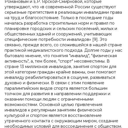
Романовым и Е.Р. Ярской-Смирновой, которые
утверждают, что «в современной России существуют
серьезные препятствия в реализации инвалидами права
на труд и благосостояние. Только в последние годы
началась разработка строительных норм и правил по
планировке городских и сельских поселений, жилых и
общественных зданий и сооружений, учитывающих
специфические потребности инвалидов» [9]. Это
связано, прежде всего, со сложившейся в нашей стране
практикой медикалистского подхода. Долгие годы у нас
бытовало мнение, что понятия "инвалид", "физическая
активность", а, тем более, "спорт" несовместимы. В
стране 13 миллионов инвалидов, занятия спортом для
этой категории граждан крайне важны, они помогают
инвалиду реабилитироваться в социуме, развиваться
духовно и физически. В связи с этим появление
паралимпийских видов спорта является большим
толчком для развития в направлении поддержки и
оказании помощи людям с ограниченными
возможностями. Основной целью привлечения
инвалидов к регулярным занятиям физической
культурой и спортом является восстановление
утраченного контакта с окружающим миром, создание
необходимых условий для воссоединения с обществом.