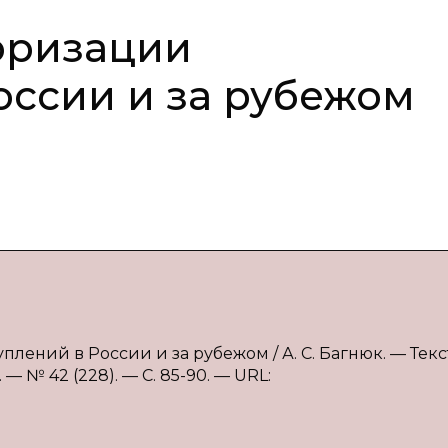
горизации
оссии и за рубежом
плений в России и за рубежом / А. С. Багнюк. — Текст
 № 42 (228). — С. 85-90. — URL: