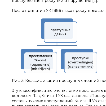
преступления, проступки и нарушения [2].
После принятия УК 1886 г. все преступные де
Рис. 3. Классификация преступных деяний по
Эту классификацию очень легко проследить 
кодексом. Так, Книга II УК озаглавлена «Прес
составы тяжких преступлений. Книга III УК оз