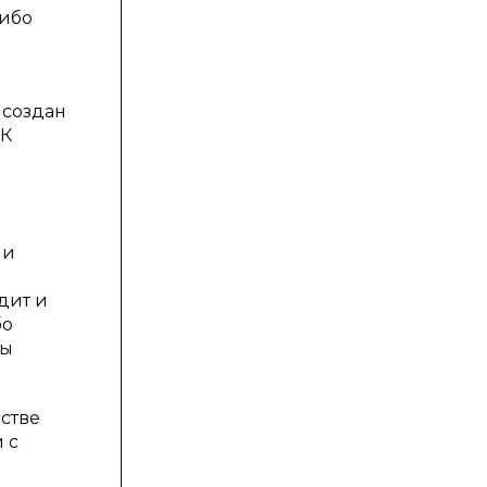
либо
 создан
ПК
ии
дит и
бо
ды
стве
 с