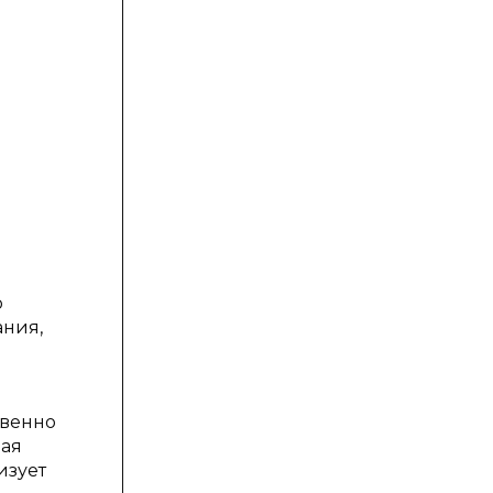
о
ания,
твенно
ная
изует