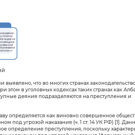
ий
 выявлено, что во многих странах законодательств
 этом в уголовных кодексах таких странах как Алб
ступные деяния подразделяются на преступления и
аву определяется как виновно совершенное общес
 под угрозой наказания (ч. 1 ст. 14 УК РФ) [1]. Дан
е определение преступления, поскольку характер