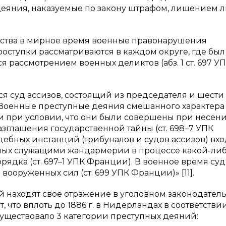
яния, наказуемые по закону штрафом, лишением 
ества в мирное время военные правонарушения
ступки рассматриваются в каждом округе, где был
 рассмотрением военных деликтов (абз. 1 ст. 697 У
я суд ассизов, состоящий из председателя и шести
и. Военные преступные деяния смешанного характера
при‬ условии, что они были совершены при‬ несен
азглашения государственной тайны (ст. 698–7 УПК
бных инстанций (трибуналов и судов ассизов) вхо
ных служащими жандармерии в процессе какой-ли
дка (ст. 697–1 УПК Франции). В военное время су
оруженных сил (ст. 699 УПК Франции)» [11].
находят свое отражение в уголовном законодатель
, что вплоть до 1886 г. в Нидерландах в соответствии
уществовало 3 категории преступных деяний: