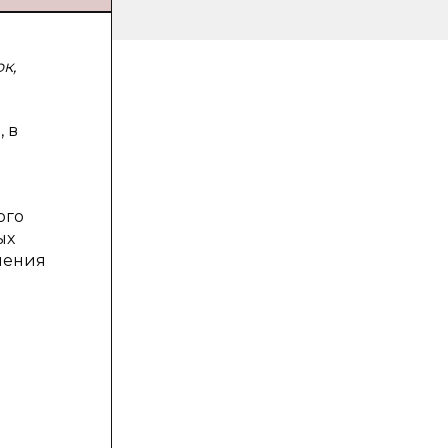
к,
 в
ого
ых
ления
я