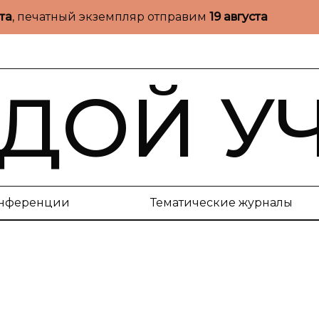
ста
, печатный экземпляр отправим
19 августа
ДОЙ У
нференции
Тематические журналы