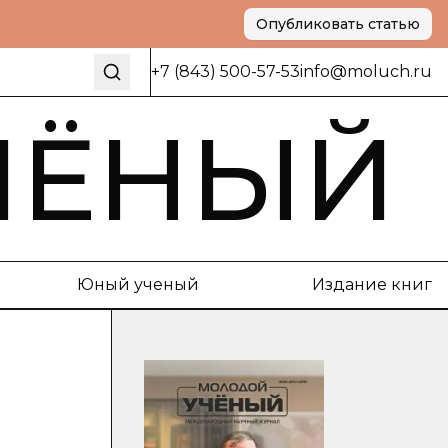
Опубликовать статью
+7 (843) 500-57-53
info@moluch.ru
ЧЁНЫЙ
Юный ученый
Издание книг