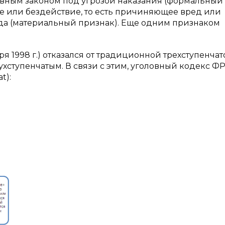
овным законом под угрозой наказания (формальный
ие или бездействие, то есть причиняющее вред или
да (материальный признак). Еще одним признаком
я 1998 г.) отказался от традиционной трехступенчат
хступенчатым. В связи с этим, уголовный кодекс Ф
t):