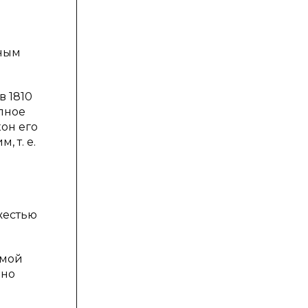
ьным
 1810
пное
он его
 т. е.
жестью
рмой
ено