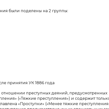
яния были поделены на 2 группы:
сле принятия УК 1886 года
в отношении преступных деяний, предусмотренных
тупления» («Тяжкие преступления») и содержит тольк
аглавлена «Проступки» («Менее тяжкие преступления