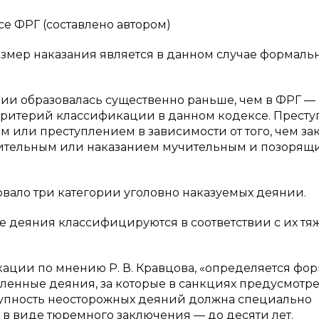
се ФРГ (составлено автором)
азмер наказания является в данном случае формал
и образовалась существенно раньше, чем в ФРГ — в
критерий классификации в данном кодексе. Престу
 или преступлением в зависимости от того, чем зак
тельным или наказанием мучительным и позорящим,
овало три категории уголовно наказуемых деянии.
ные деяния классифицируются в соответствии с их тя
кации по мнению Р. В. Кравцова, «определяется фо
ленные деяния, за которые в санкциях предусмотр
тупность неосторожных деяний должна специально
 в виде тюремного заключения — до десяти лет.