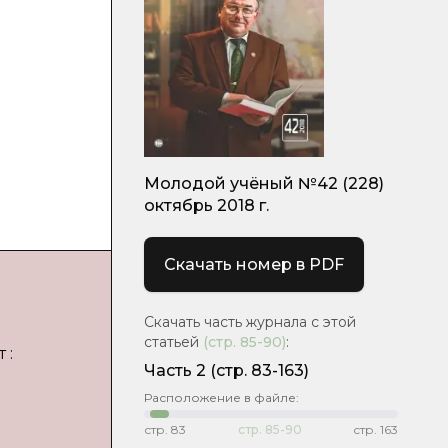
Молодой учёный №42 (228)
октябрь 2018 г.
Скачать номер в PDF
Скачать часть журнала с этой
статьей
(стр.
85-90
)
:
 :
Часть 2
(стр. 83-163)
Расположение в файле:
стр.
83
стр.
85-90
стр.
163