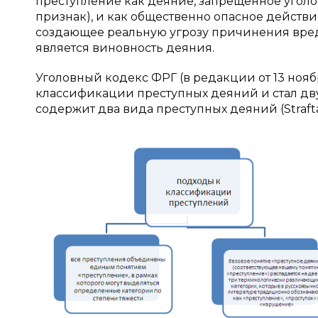
преступление как деяние, запрещенное угол
признак), и как общественно опасное действ
создающее реальную угрозу причинения вре
является виновность деяния.
Уголовный кодекс ФРГ (в редакции от 13 ноябр
классификации преступных деяний и стал дву
содержит два вида преступных деяний (Strafta