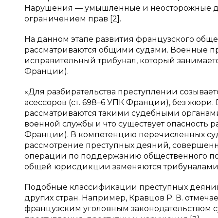
Нарушения — умышленные и неосторожные де
ограничением прав [2].
На данном этапе развития французского общ
рассматриваются общими судами. Военные про
исправительный трибунал, который занимается
Франции).
«Для разбирательства преступлении созываетс
асессоров (ст. 698–6 УПК Франции), без жюр
рассматриваются такими судебными органами 
военной службы и что существует опасность р
Франции). В компетенцию перечисленных суде
рассмотрение преступных деяний, совершен
операции по поддержанию общественного поря
общей юрисдикции заменяются трибуналами во
Подобные классификации преступных деяний 
других стран. Например, Кравцов Р. В. отмечает
французским уголовным законодательством с