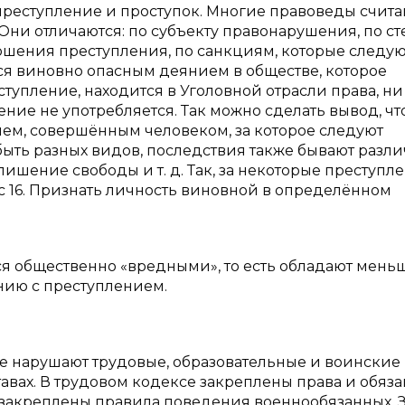
преступление и проступок. Многие правоведы считаю
 Они отличаются: по субъекту правонарушения, по с
ршения преступления, по санкциям, которые следую
тся виновно опасным деянием в обществе, которое
тупление, находится в Уголовной отрасли права, ни
ение не употребляется. Так можно сделать вывод, чт
ем, совершённым человеком, за которое следуют
ыть разных видов, последствия также бывают разли
лишение свободы и т. д. Так, за некоторые преступл
ие с 16. Признать личность виновной в определённом
ся общественно «вредными», то есть обладают мень
нию с преступлением.
ые нарушают трудовые, образовательные и воинские
тавах. В трудовом кодексе закреплены права и обяз
х закреплены правила поведения военнообязанных. 