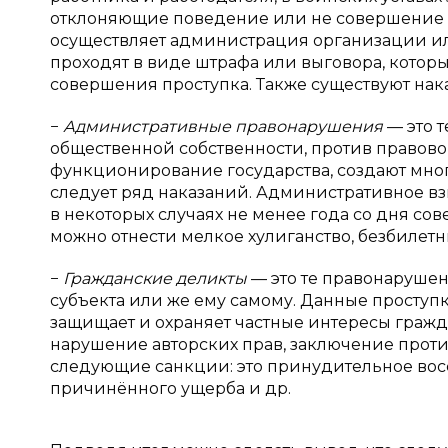
отклоняющие поведение или не совершение д
осуществляет администрация организации и
проходят в виде штрафа или выговора, котор
совершения проступка. Также существуют наказ
−
Административные правонарушения
— это 
общественной собственности, против правов
функционирование государства, создают мно
следует ряд наказаний. Административное вз
в некоторых случаях не менее года со дня с
можно отнести мелкое хулиганство, безбилетн
−
Гражданские деликты
— это те правонаруше
субъекта или же ему самому. Данные проступ
защищает и охраняет частные интересы гражда
нарушение авторских прав, заключение проти
следующие санкции: это принудительное вос
причинённого ущерба и др.