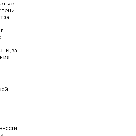
т, что
тепени
т за
 в
о
чны, за
ения
шей
анности
За