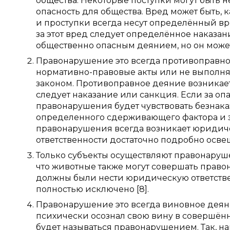
общества. Некоторые поступки могут быть н
опасность для общества. Вред может быть, 
и проступки всегда несут определённый вре
за этот вред следует определённое наказани
общественно опасным деянием, но он може
Правонарушение это всегда противоправное
нормативно-правовые акты или не выполня
законом. Противоправное деяние возникает 
следует наказание или санкция. Если за опа
правонарушения будет чувствовать безнаказ
определенного сдерживающего фактора и з
правонарушения всегда возникает юридиче
ответственности достаточно подробно освещ
Только субъекты осуществляют правонаруше
что животные также могут совершать право
должны были нести юридическую ответств
полностью исключено [8].
Правонарушение это всегда виновное деяни
психически осознал свою вину в совершённ
будет называться правонарушением. Так, 