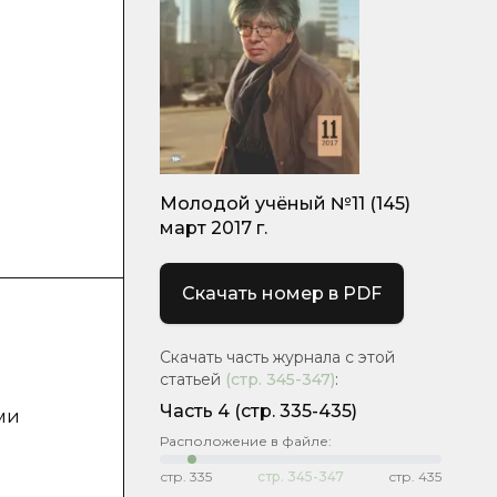
Молодой учёный №11 (145)
март 2017 г.
Скачать номер в PDF
Скачать часть журнала с этой
статьей
(стр.
345-347
)
:
Часть 4
(cтр. 335-435)
ми
Расположение в файле:
стр.
335
стр.
345-347
стр.
435