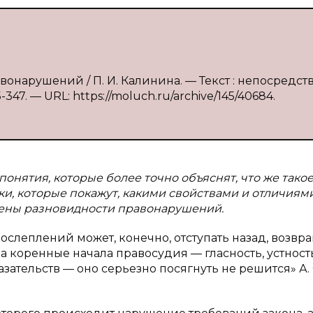
авонарушений / П. И. Калинина. — Текст : непосредс
-347. — URL: https://moluch.ru/archive/145/40684.
онятия, которые более точно объяснят, что же тако
и, которые покажут, какими свойствами и отличиям
влены разновидности правонарушений.
слеплений может, конечно, отступать назад, возвр
 коренные начала правосудия — гласность, устность
ательств — оно серьезно посягнуть не решится» А. 