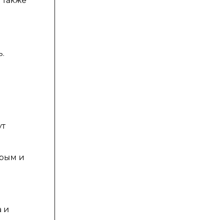
 также
.
ут
орым и
а и