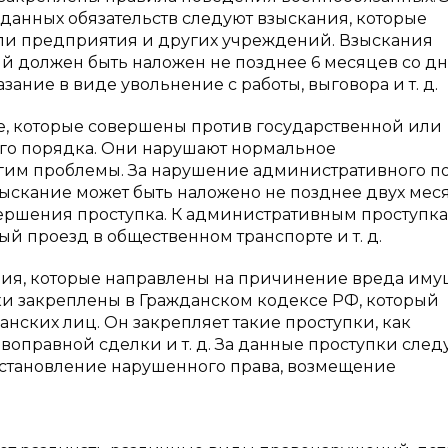
анных обязательств следуют взыскания, которые
ли предприятия и других учреждений. Взыскания
ый должен быть наложен не позднее 6 месяцев со д
ание в виде увольнение с работы, выговора и т. д.
те, которые совершены против государственной или
ого порядка. Они нарушают нормальное
гим проблемы. За нарушение административного п
ыскание может быть наложено не позднее двух меся
овершения проступка. К административным проступк
ый проезд в общественном транспорте и т. д.
ния, которые направлены на причинение вреда иму
ки закреплены в Гражданском кодексе РФ, который
нских лиц. Он закрепляет такие проступки, как
воправной сделки и т. д. За данные проступки след
становление нарушенного права, возмещение