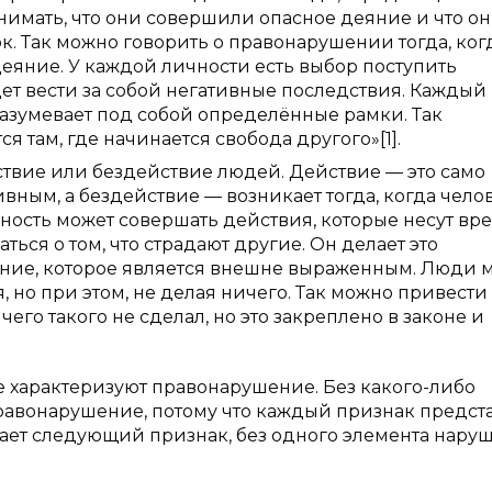
нимать, что они совершили опасное деяние и что о
ок. Так можно говорить о правонарушении тогда, ког
 деяние. У каждой личности есть выбор поступить
дет вести за собой негативные последствия. Каждый
разумевает под собой определённые рамки. Так
ся там, где начинается свобода другого»[1].
твие или бездействие людей. Действие — это само
вным, а бездействие — возникает тогда, когда чело
ичность может совершать действия, которые несут вр
ться о том, что страдают другие. Он делает это
яние, которое является внешне выраженным. Люди м
 но при этом, не делая ничего. Так можно привести
чего такого не сделал, но это закреплено в законе и
е характеризуют правонарушение. Без какого-либо
 правонарушение, потому что каждый признак предст
кает следующий признак, без одного элемента нару