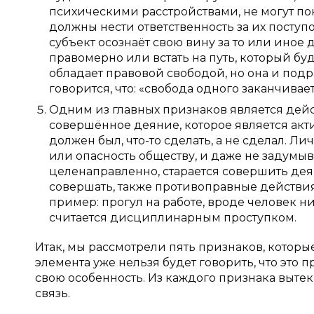
психическими расстройствами, не могут по
должны нести ответственность за их поступ
субъект осознаёт свою вину за то или иное
правомерно или встать на путь, который бу
обладает правовой свободой, но она и под
говорится, что: «свобода одного заканчивает
Одним из главных признаков является дейс
совершённое деяние, которое является акти
должен был, что-то сделать, а не сделал. Л
или опасность обществу, и даже не задумыва
целенаправленно, старается совершить де
совершать, также противоправные действия,
пример: прогул на работе, вроде человек ни
считается дисциплинарным проступком.
Итак, мы рассмотрели пять признаков, которы
элемента уже нельзя будет говорить, что это
свою особенность. Из каждого признака выте
связь.