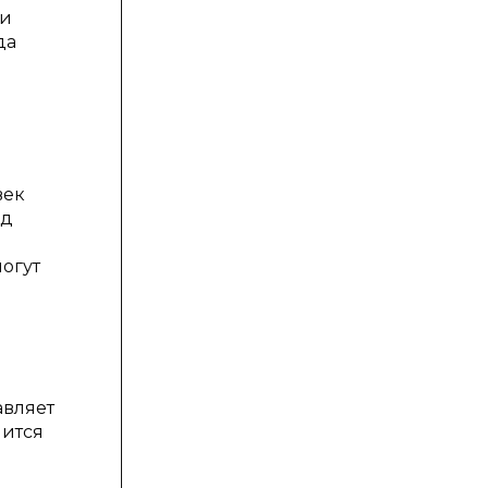
ни
да
век
ед
огут
авляет
шится