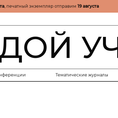
ста
, печатный экземпляр отправим
19 августа
ДОЙ У
нференции
Тематические журналы