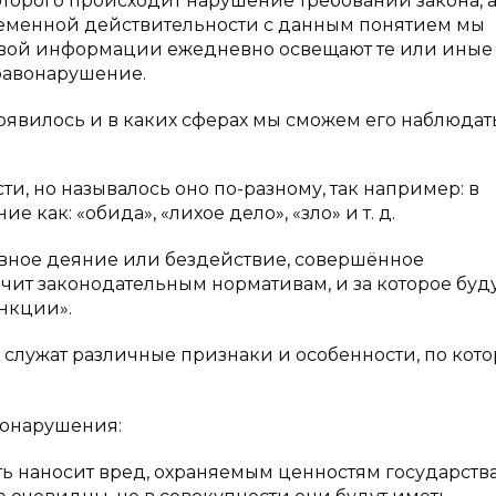
торого происходит нарушение требований закона, а
временной действительности с данным понятием мы
совой информации ежедневно освещают те или иные
правонарушение.
появилось и в каких сферах мы сможем его наблюдать
, но называлось оно по-разному, так например: в
как: «обида», «лихое дело», «зло» и т. д.
вное деяние или бездействие, совершённое
ит законодательным нормативам, и за которое буд
нкции».
лужат различные признаки и особенности, по кот
вонарушения:
ть наносит вред, охраняемым ценностям государств