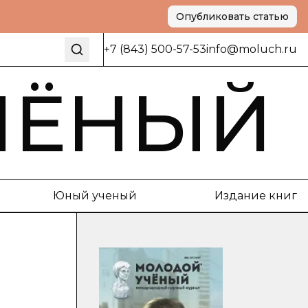
Опубликовать статью
+7 (843) 500-57-53
info@moluch.ru
ЧЁНЫЙ
Юный ученый
Издание книг