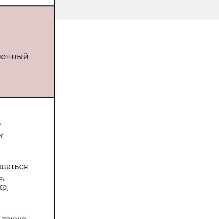
твенный
е
и
ащаться
,
Ф.