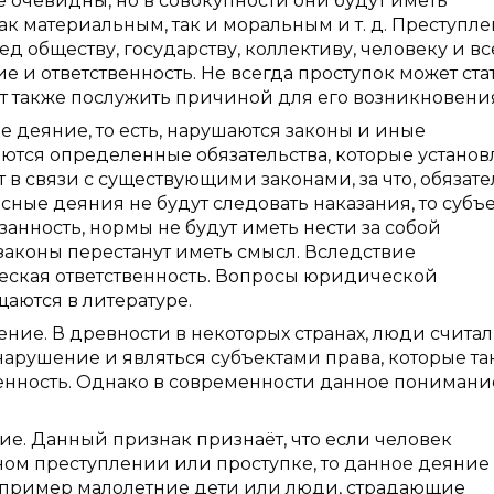
е очевидны, но в совокупности они будут иметь
как материальным, так и моральным и т. д. Преступл
д обществу, государству, коллективу, человеку и вс
е и ответственность. Не всегда проступок может ста
т также послужить причиной для его возникновени
 деяние, то есть, нарушаются законы и иные
ются определенные обязательства, которые устано
в связи с существующими законами, за что, обязате
сные деяния не будут следовать наказания, то субъ
анность, нормы не будут иметь нести за собой
аконы перестанут иметь смысл. Вследствие
ская ответственность. Вопросы юридической
аются в литературе.
ние. В древности в некоторых странах, люди считал
нарушение и являться субъектами права, которые т
енность. Однако в современности данное понимани
е. Данный признак признаёт, что если человек
ом преступлении или проступке, то данное деяние
например малолетние дети или люди, страдающие