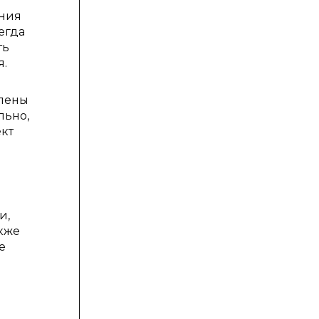
ения
егда
ть
я.
влены
льно,
ект
и,
акже
е