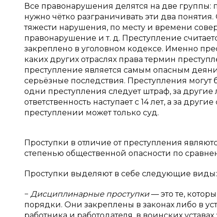
Все правонарушения делятся на две группы: 
нужно чётко разграничивать эти два понятия.
тяжести нарушения, по месту и времени сове
правонарушение и т. д. Преступление считае
закреплено в уголовном кодексе. Именно прес
каких других отраслях права термин преступл
преступление является самым опасным деяни
серьёзные последствия. Преступления могут б
одни преступления следует штраф, за другие 
ответственность наступает с 14 лет, а за друг
преступлении может только суд.
Проступки в отличие от преступления являют
степенью общественной опасности по сравне
Проступки выделяют в себе следующие виды:
−
Дисциплинарные проступки
— это те, котор
порядки. Они закреплены в законах либо в ус
работника и работодателя, в воинских устава