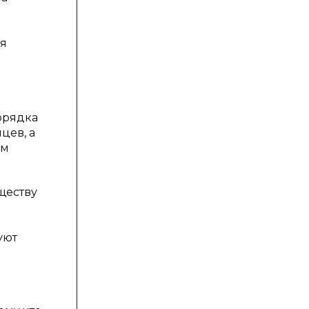
ня
орядка
цев, а
ам
ществу
уют