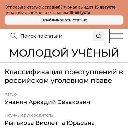
Отправьте статью сегодня! Журнал выйдет
15 августа
,
печатный экземпляр отправим
19 августа
Опубликовать статью
МОЛОДОЙ УЧЁНЫЙ
Классификация преступлений в
российском уголовном праве
Автор
Унанян Аркадий Севакович
Научный руководитель
Рытькова Виолетта Юрьевна