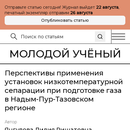
Отправьте статью сегодня! Журнал выйдет
22 августа
,
печатный экземпляр отправим
26 августа
Опубликовать статью
МОЛОДОЙ УЧЁНЫЙ
Перспективы применения
установок низкотемпературной
сепарации при подготовке газа
в Надым-Пур-Тазовском
регионе
Автор
Янгулова Лилия Ришатовна