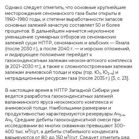
Однако следует отметить, что основные крупнейшие
месторождения сеноманского газа были открыты в
1960–1980 годы, и степени выработанности запасов
основных залежей зачастую составляет 50 и более
процентов. В дальнейшем начнется неуклонное
уменьшение суммарных отборов из сеноманских
залежей суши НПТР, сеноманских и альбских — Ямала
(после 2030 г.), а после 2040 г. — и морских отложений,
и лидирующее положение перейдет к
газоконденсатным залежам неоком-аптского комплекса
(в 2021–2030 гг.), а также к сложнопостроенным залежам
залежам ачимовской толщи и юры (гор. Ю
, Ю
) и
1
2–4
нетрадиционным ресурсам газа (после 2035 г.) [3, с. 23].
В настоящее время в НПТР Западной Сибири уже
ведется разработка газоконденсатных залежей
валанжинского яруса неокомского комплекса и
ачимовской толщи. Наибольшими размерами и
продуктивностью характеризуются резервуары Ач
,
3–4
Ач
. Средние дебиты газоконденсатной смеси при
5
исследовании во многих скважинах превышают 300–
3
400 тыс. м
/сут, а дебиты стабильного конденсата
3
варьируются от 80 до 150 м
/сут. Следует отметить ряд