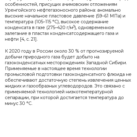
особенностей, присущих ачимовским отложениям
Уренгойского нефтегазоносного района: аномально
высокие начальное пластовое давление (59–61 МПа) и
температура (105–115 °С), высокое содержание
3
конденсата в газе (275–420 г/м
), одновременное
залегание в пластах конденсатсодержащего газа и
нефти [4, с. 21].
К 2020 году в России около 30 % от прогнозируемой
добычи природного газа будет добыто на
газоконденсатных месторождениях Западной Сибири.
Применяемые в настоящее время технологии
промысловой подготовки газоконденсатного флюида не
обеспечивают достаточную степень извлечения ценных
жидких и газообразных углеводородов. Это связано с
применяемой технологией низкотемпературной
сепарации, при которой достигается температура до
минус 30 °С.