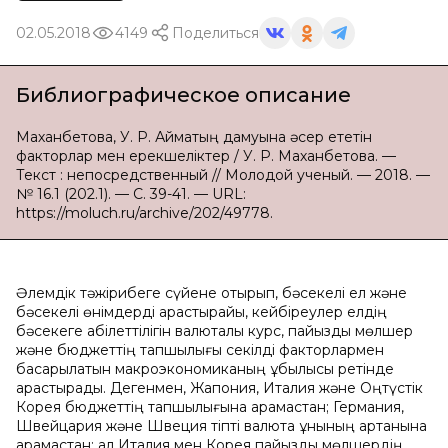
02.05.2018
4149
Поделиться
Библиографическое описание
Маханбетова, У. Р. Аймақтың дамуына әсер ететін
факторлар мен ерекшеліктер / У. Р. Маханбетова. —
Текст : непосредственный // Молодой ученый. — 2018. —
№ 16.1 (202.1). — С. 39-41. — URL:
https://moluch.ru/archive/202/49778.
Әлемдік тәжірибеге сүйене отырып, бәсекелі ел және
бәсекелі өнімдерді қарастырайық, кейбіреулер елдің
бәсекеге қабілеттілігін валюталық курс, пайыздық мөлшер
және бюджеттің тапшылығы секілді факторлармен
басқарылатын макроэкономиканың құбылысы ретінде
қарастырады. Дегенмен, Жапония, Италия және Оңтүстік
Корея бюджеттің тапшылығына қарамастан; Германия,
Швейцария және Швеция тіпті валюта құнының артқанына
қарамастан; ал Италия мен Корея пайыздық мөлшердің