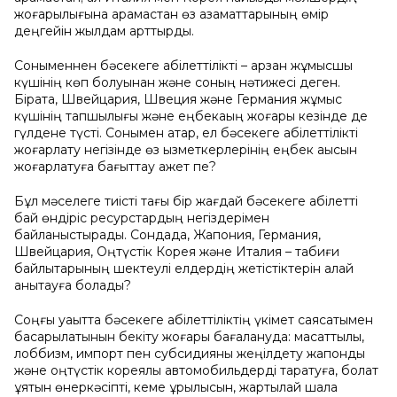
жоғарылығына қарамастан өз азаматтарының өмір
деңгейін жылдам арттырды.
Соныменнен бәсекеге қабілеттілікті – арзан жұмысшы
күшінің көп болуынан және соның нәтижесі деген.
Бірақта, Швейцария, Швеция және Германия жұмыс
күшінің тапшылығы және еңбекақың жоғары кезінде де
гүлдене түсті. Сонымен қатар, ел бәсекеге қабілеттілікті
жоғарлату негізінде өз қызметкерлерінің еңбек ақысын
жоғарлатуға бағыттау қажет пе?
Бұл мәселеге тиісті тағы бір жағдай бәсекеге қабілетті
бай өндіріс ресурстардың негіздерімен
байланыстырады. Сондада, Жапония, Германия,
Швейцария, Оңтүстік Корея және Италия – табиғи
байлықтарының шектеулі елдердің жетістіктерін қалай
анықтауға болады?
Соңғы уақытта бәсекеге қабілеттіліктің үкімет саясатымен
басқарылатынын бекіту жоғары бағалануда: мақсаттылық,
лоббизм, импорт пен субсидияны жеңілдету жапондық
және оңтүстік кореялық автомобильдерді таратуға, болат
құятын өнеркәсіпті, кеме құрылысын, жартылай шала