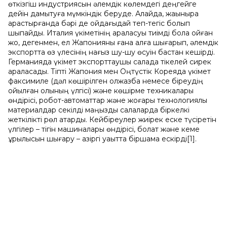
өткізгіш индустриясын әлемдік көлемдегі деңгейге
дейін дамытуға мүмкіндік беруде. Алайда, жақынырақ
қарастырғанда бәрі де ойдағыдай теп-тегіс болып
шықпайды. Италия үкіметінің араласуы тиімді бола қойған
жоқ, дегенмен, ел Жапонияны ғана алға шығарып, әлемдік
экспортта өз үлесінің нағыз шу-шу өсуін бастан кешірді.
Германияда үкімет экспорттаушы салада тікелей сирек
араласады. Тіпті Жапония мен Оңтүстік Кореяда үкімет
факсимиле (дәл көшірілген қолжазба немесе біреудің
қойылған қолының үлгісі) және көшірме техникалары
өндірісі, робот-автоматтар және жоғары технологиялық
материалдар секілді маңызды салаларда біркелкі
жеткілікті рөл атқарды. Кейбіреулер жиірек еске түсіретін
үлгілер – тігін машиналары өндірісі, болат және кеме
құрылысын шығару – қазіргі уақытта біршама ескірді[1].