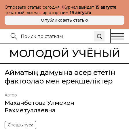
Отправьте статью сегодня! Журнал выйдет
15 августа
,
печатный экземпляр отправим
19 августа
Опубликовать статью
МОЛОДОЙ УЧЁНЫЙ
Аймақтың дамуына әсер ететін
факторлар мен ерекшеліктер
Автор
Маханбетова Улмекен
Рахметуллаевна
Спецвыпуск