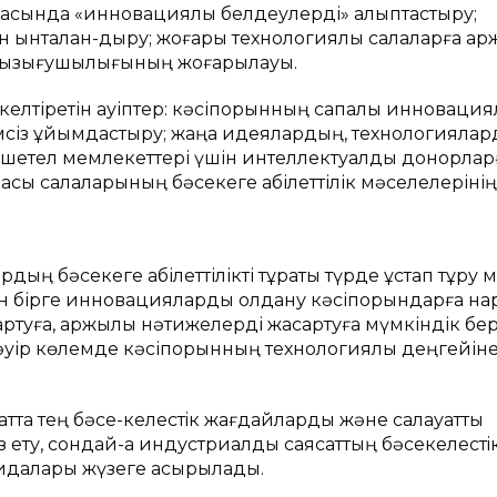
сында «инновациялық белдеулерді» қалыптастыру;
гін ынталан-дыру; жоғары технологиялық салаларға қар
 қызығушылығының жоғарылауы.
келтіретін қауіптер: кәсіпорынның сапалы инновация
иімсіз ұйымдастыру; жаңа идеялардың, технологияла
ың шетел мемлекеттері үшін интеллектуалды донорлар
ы салаларының бәсекеге қабілеттілік мәселелерінің
ң бәсекеге қабілеттілікті тұрақты түрде ұстап тұру 
ен бірге инновацияларды қолдану кәсіпорындарға нар
ртуға, қаржылық нәтижелерді жақсартуға мүмкіндік бер
дәуір көлемде кәсіпорынның технологиялық деңгейін
сатта тең бәсе-келестiк жағдайларды және салауатты
з ету, сондай-ақ индустриалды саясаттың бәсекелестi
ағидалары жүзеге асырылады.