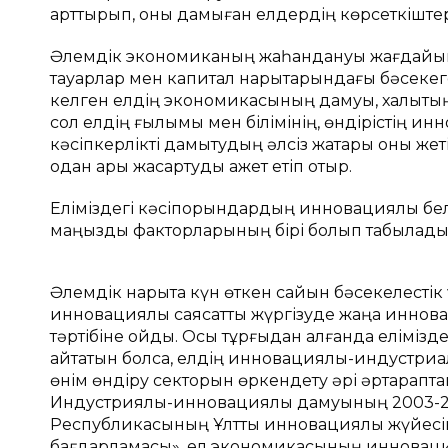
арттырып, оны дамыған елдердің көрсеткіштерін
Әлемдік экономиканың жаһандануы жағдайынд
тауарлар мен капитал нарықтарындағы бәсекеге қ
келген елдің экономикасының дамуы, халықтың 
сол елдің ғылымы мен білімінің, өндірістің и
кәсіпкерлікті дамытудың әлсіз жақтары оны жет
одан ары жақсартуды қажет етіп отыр.
Еліміздегі кәсіпорындардың инновациялық белсе
маңызды факторларының бірі болып табылады
Әлемдік нарықта күн өткен сайын бәсекелестік 
инновациялық саясатты жүргізуде жаңа иннова
тәртібіне қойды. Осы тұрғыдан алғанда елімізд
айтатын болсақ, елдің инновациялық-индустриа
өнім өндіру секторын өркендету әрі әртарапт
Индустриялық-инновациялық дамуының 2003-201
Республикасының Ұлттық инновациялық жүйесі
бағдарламасы», ел экономикасының инновация