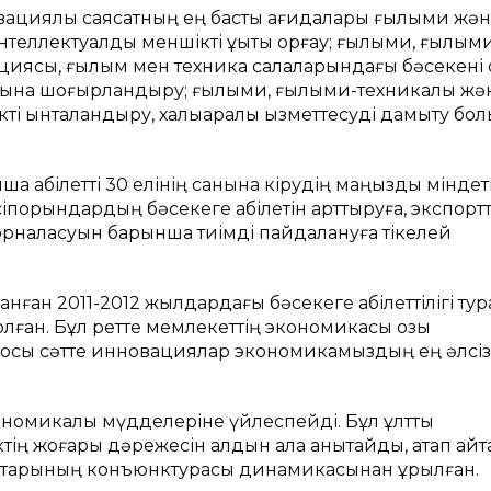
вациялық саясатның ең басты қағидалары ғылыми жә
ллектуалдық меншікті құқықтық қорғау; ғылыми, ғылым
рациясы, ғылым мен техника салаларындағы бәсекені қ
ына шоғырландыру; ғылыми, ғылыми-техникалық жә
ікті ынталандыру, халықаралық қызметтесуді дамыту бо
 қабілетті 30 елінің санына кірудің маңызды міндеті
іпорындардың бәсекеге қабілетін арттыруға, экспортт
 орналасуын барынша тиімді пайдалануға тікелей
ан 2011-2012 жылдардағы бәсекеге қабілеттілігі ту
лған. Бұл ретте мемлекеттің экономикасы озық
қ осы сәтте инновациялар экономикамыздың ең әлсіз 
ономикалық мүдделеріне үйлеспейді. Бұл ұлттық
ің жоғары дәрежесін алдын ала анықтайды, атап айтқ
арықтарының конъюнктурасы динамикасынан құрылған.