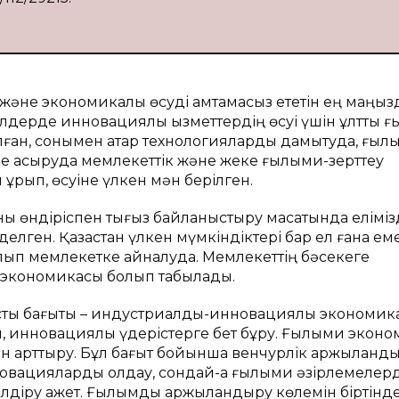
 және экономикалық өсуді қамтамасыз ететін ең маңы
дерде инновациялық қызметтердің өсуі үшін ұлттық 
лған, сонымен қатар технологияларды дамытуда, ғыл
е асыруда мемлекеттік және жеке ғылыми-зерттеу
ұрып, өсуіне үлкен мән берілген.
ы өндіріспен тығыз байланыстыру мақсатында еліміз
ген. Қазақстан үлкен мүмкіндіктері бар ел ғана еме
алып мемлекетке айналуда. Мемлекеттің бәсекеге
ның экономикасы болып табылады.
сты бағыты – индустриалды-инновациялық экономика
, инновациялық үдерістерге бет бұру. Ғылыми экон
ін арттыру. Бұл бағыт бойынша венчурлік қаржыланды
нновацияларды қолдау, сондай-ақ ғылыми әзірлемелерд
діру қажет. Ғылымды қаржыландыру көлемін біртінд