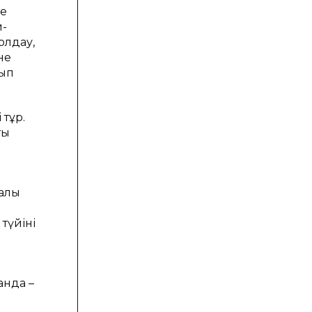
не
и-
олдау,
не
лып
 тұр.
ық
ралы
түйіні
анда –