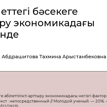
еттегі бәсекеге
тыру экономикадағы
інде
Абдрашитова Тахмина Арыстанбековна
е қабілеттілікті арттыру экономикадағы негізгі фактор
 Текст : непосредственный // Молодой ученый. — 2016.
/112/29215.