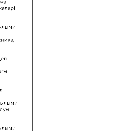
уға
желері
 ғылыми
хника,
деп
ағы
ел
қ
 ғылыми
луы;
ғылыми