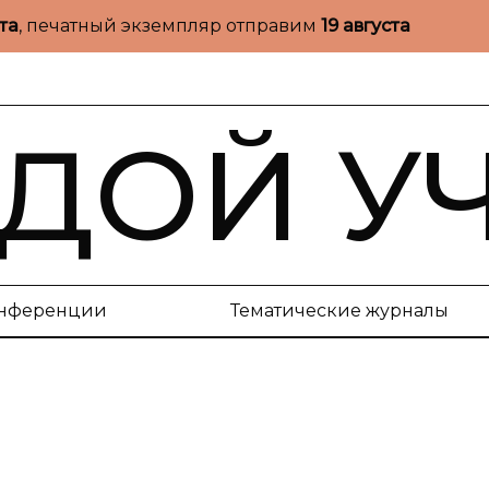
ста
, печатный экземпляр отправим
19 августа
ДОЙ У
нференции
Тематические журналы