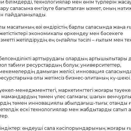
 білімдерді, технологиялар мен өнім түрлерін жаса
қару саласына енгізуге бағытталған қызмет, оның нәти
шін пайдаланылады.
ық мақсатының өзі өндірістің барлық саласында жаңа
 жетістіктері экономикалық өркендеу мен бәсекеге
зметті жетілдірудің ең оңтайлы тәсілі – ғылым мен те
белсенділікті арттырудағы олардың артықшылықтары 
мол табиғи ресурстардың болуы; университеттер,
и мекемелердің дамыған желісі; инновация саласынд
 ресурстарына қолы жетімсіз бизнес-элитаның кү-шеюі.
тәуекел-менеджменттегі, маркетингтегі жоғары тәуек
н мамандардың төмен үлес салмағы; шағын венчурлы
рдің төмен инновациялық қабылдағыш-тығы; отандық
шетелдік ескі технологиялар мен жабдықтарды сатып а
тер.
кіндіктер: өңдеуші сала кәсіпорындарының жоғары 