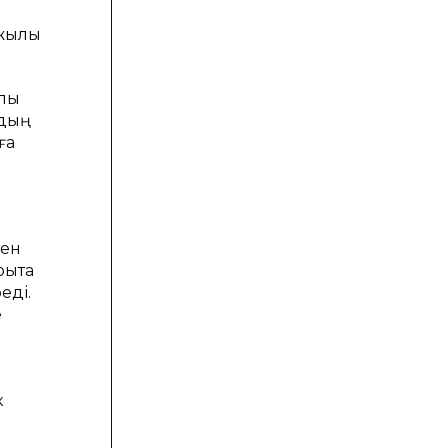
жылық
лық
рдың
ға
мен
ықта
еді.
е
к