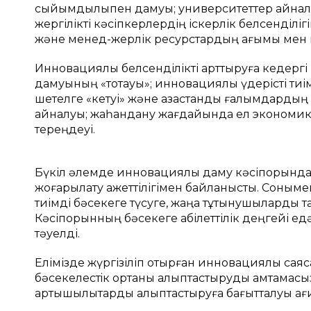
сыйымдылықпен дамуы; университеттер айнала
жергілікті кәсіпкерлердің іскерлік белсенділі
және менед-жерлік ресурстардың ағымы мен
Инновациялық белсенділікті арттыруға кедергі 
дамуының «тоқтауы»; инновациялық үдерісті т
шетелге «кетуі» және қазақстандық ғалымдард
айналуы; жаһандану жағдайында ел экономикас
тереңдеуі.
Бүкіл әлемде инновациялық даму кәсіпорындарды
жоғарылату қажеттілігімен байланысты. Соным
тиімді бәсекеге түсуге, жаңа тұтынушыларды та
Кәсіпорынның бәсекеге қабілеттілік деңгейі е
тәуелді.
Елімізде жүргізіліп отырған инновациялық сая
бәсекелестiк ортаны қалыптастыруды қамтамасы
артықшылықтарды қалыптастыруға бағытталуы қ