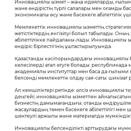
Инновациялық қызмет – жаңа идеяларды, ғылыми
және өндірістің түрлі салалары мен қоғамды бас
экономикалық өсу және бәсекеге қабілеттілік ү
Мемлекеттік инновациялық қызметтің стратегиял
жетістіктердің енгізілуі болып табылады. Оның
қабілеттілікке пайдаланы-лады. Инновациялық қы
өндіріс бірлестігінің ұштастырылуында.
Қазақстандық кәсіпорындардағы инновациялық 
келесілерді атап өтуге болады: республикада 
академиялық институттар мен басқа да ғылым
белсенді мемлекеттік қолдау сая-саты; шикізат
Ал кемшіліктері ретінде: әлсіз инновациялық 
деңгейі; инновациялық қызметпен айналысаты
бизнестің дамымағандығы; отандық өндірушіле
жасаулардың төмен бәсекеге қабілеттілігі мен 
шектеулі қаржылық және материалдық мүмкіндік
Инновациялық белсенділікті арттырудағы мүм