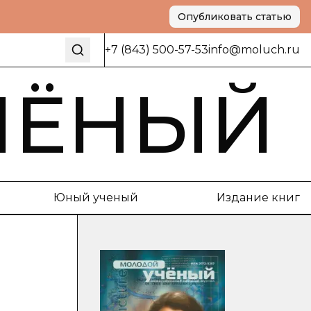
Опубликовать статью
+7 (843) 500-57-53
info@moluch.ru
ЧЁНЫЙ
Юный ученый
Издание книг