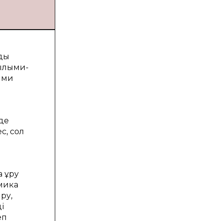
зды
ғылыми-
ыми
де
с, сол
 құру
омика
ру,
і
еп