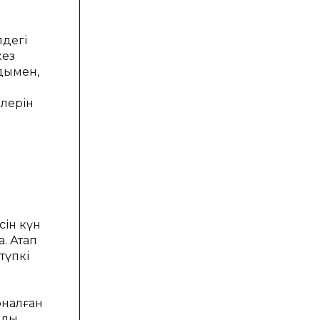
дегі
кез
лдымен,
рлерін
сін күн
. Атап
түпкі
рналған
лық