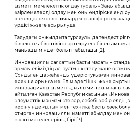
қызметті мемлекеттік қолдау туралы» Заңы қаб
әзірлемелерді қолдау мен оны өндіріске ендір
шетелдік технологияларды трансферттеу алаңы
үрдісі жүзеге асырылуда.
Таяудағы онжылдықта тұрлаулы да теңдестіріл
бәсекеге қабілеттілігін арттыру есебінен қамта­м
маңызды міндет болып табылады [2].
Инновациялық саясаттың басты мақсаты – отандық
арқылы еліміздің әл-ауқатын көтеру және қоғамны
Сондықтан да жаһандық үдеріс туғызған иннова
ерекше орынға ие. Еліміздегі ішкі және сыртқ
инновациялық қызметтің, ғылыми-техникалық са
айтылған Қазақстан Республикасының «Инновац
әлеуметтік маңызы өте зор, себебі әрбір елді
көрінуінде ғылым мен техника басты өзек болуы
отырған инновациялық қызметті қабылдау мен оны 
өзекті мәселелерінің бірі [3].