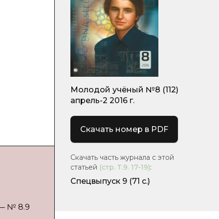
Молодой учёный №8 (112)
апрель-2 2016 г.
Скачать номер в PDF
Скачать часть журнала с этой
статьей
(стр.
Т.9. 17-19
)
:
Спецвыпуск 9
(71 с.)
 — № 8.9