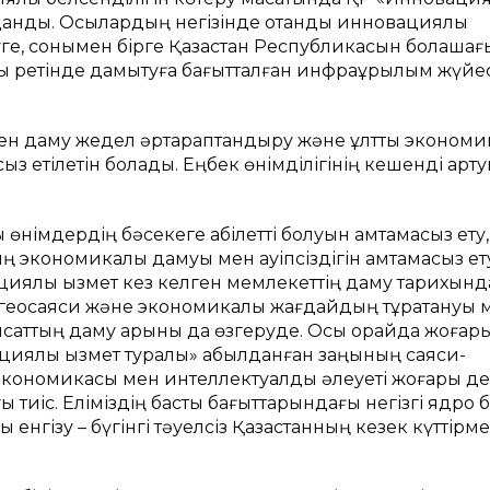
ылданды. Осылардың негізінде отандық инновациялық
уге, сонымен бірге Қазақстан Республикасын болашағ
 ретінде дамытуға бағытталған инфрақұрылым жүйесі
ген даму жедел әртараптандыру және ұлттық эконом
асыз етілетін болады. Еңбек өнімділігінің кешенді арту
 өнімдердің бәсекеге қабілетті болуын қамтамасыз ету
ң экономикалық дамуы мен қауіпсіздігін қамтамасыз ет
циялық қызмет кез келген мемлекеттің даму тарихынд
ы геосаяси және экономикалық жағдайдың тұрақтануы 
ясаттың даму қарқыны да өзгеруде. Осы орайда жоғар
иялық қызмет туралы» қабылданған заңының саяси-
ң экономикасы мен интеллектуалдық әлеуеті жоғары д
 тиіс. Еліміздің басты бағыттарындағы негізгі ядро 
енгізу – бүгінгі тәуелсіз Қазақстанның кезек күттірм