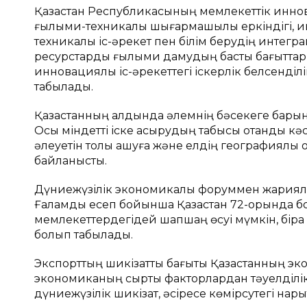
Қазақстан Республикасының мемлекеттік инно
ғылыми-техникалық шығармашылық еркіндігі, инте
техникалық іс-әрекет пен білім берудің интег
ресурстарды ғылыми дамудың басты бағыттар
инновациялық іс-әрекеттегі іскерлік белсенділ
табылады.
Қазақстанның алдында әлемнің бәсекеге барынша
Осы міндетті іске асырудың табысы отандық кәс
әлеуетін толық ашуға және елдің географиялық
байланысты.
Дүниежүзілік экономикалық форуммен жарияланғ
Ғаламдық есеп бойынша Қазақстан 72-орында бо
мемлекеттердегідей шапшаң өсуі мүмкін, біра
болып табылады.
Экспорттың шикізаттық бағыты Қазақстанның эк
экономиканың сыртқы факторлардан тәуелділікт
дүниежүзілік шикізат, әсіресе көмірсутегі н