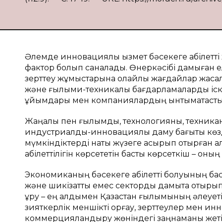
Әлемде инновациялық қызмет бәсекеге қабілетті
фактор болып саналады. Өнеркәсібі дамыған ел
зерттеу жұмыстарына қолайлы жағдайлар жаса
және ғылыми-техникалық бағдарламаларды іск
ұйымдары мен компаниялардың ынтымақтастық қ
Жаңалық пен ғылымды, технологияны, техникан
индустриалды-инновациялық даму бағыты көздел
мүмкіндіктерді нақты жүзеге асырып отырған 
қабілеттілігін көрсететін басты көрсеткіш – о
Экономиканың бәсекеге қабілетті болуының ба
және шикізаттық емес секторды дамыта отырып
құру – ең алдымен Қазақстан ғылымының әлеует
зияткерлік меншікті қорғау, зерттеулер мен и
коммерцияландыру жөніндегі заңнаманы жетіл