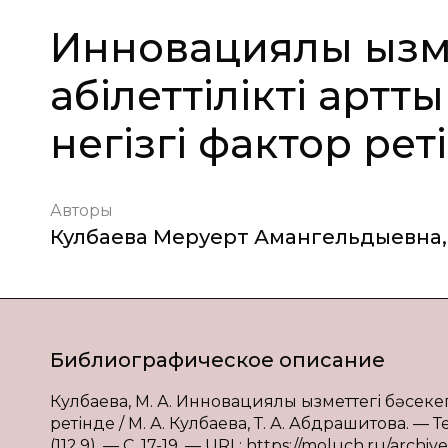
Инновациялық қызм
қабілеттілікті арт
негізгі фактор рет
Авторы
Кулбаева Меруерт Амангельдыевна
,
Библиографическое описание
Кулбаева, М. А. Инновациялық қызметтегі бәсекег
ретінде / М. А. Кулбаева, Т. А. Абдрашитова. —
(112.9). — С. 17-19. — URL: https://moluch.ru/archive