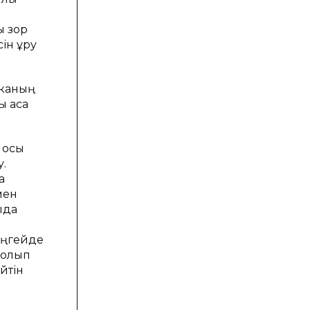
ы зор
н құру
иканың
ы аса
, осы
у.
а
мен
ыда
еңгейде
болып
ейтін