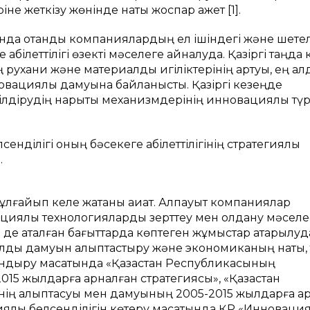
е жеткізу жөнінде нақты жоспар қажет [1].
а отандық компаниялардың ел ішіндегі және шетел
абілеттілігі өзекті мәселеге айналуда. Қазіргі таңда 
рухани және материалдық игіліктерінің артуы, ең а
нновациялық дамуына байланысты. Қазіргі кезеңде
ілдірудің нарықтық механизмдерінің инновациялық тү
нділігі оның бәсекеге қабілеттілігінің стратегиялық
.
ұлғайып келе жатқаны ақиқат. Алпауыт компаниялар
циялық технологияларды зерттеу мен қолдану мәселе
е де аталған бағыттарда көптеген жұмыстар атқарылуда
лдық дамуын қалыптастыру және экономиканың нақты, 
андыру мақсатында «Қазақстан Республикасының
5 жылдарға арналған стратегиясы», «Қазақстан
нің қалыптасуы мен дамуының 2005-2015 жылдарға а
лық белсенділігін көтеру мақсатында ҚР «Инновация