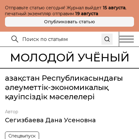
Отправьте статью сегодня! Журнал выйдет
15 августа
,
печатный экземпляр отправим
19 августа
Опубликовать статью
МОЛОДОЙ УЧЁНЫЙ
Қазақстан Республикасындағы
әлеуметтік-экономикалық
қауіпсіздік мәселелері
Автор
Сегизбаева Дана Усеновна
Спецвыпуск