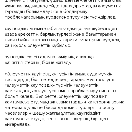
шиеленісіп кетуімен, үшіншіден мемлекеттік аймақтық
және ғаламдық деңгейдегі дағдарыстарды әлеуметтік
тұрғыдан болжамдау және болдырмау
проблемаларының күрделене түсуімен түсіндіріледі.
«Қауіпсіздік» ұғымы «табиғат-адам-қоғам» жүйесіндегі
өзара әрекеттің барлық түрлері және бағыттарымен
тығыз байланыстағы нақты тарихи сипатқа ие күрделі,
сан қырлы әлеуметтік құбылыс.
Қауіпсіздік, сөзсіз адамзат өмірінің алғашқы
қажеттіліктерінің біріне жатады.
«Әлеуметтік қауіпсіздік» түсінігін анықтауда мүмкін
тәсілдердің бірі шетелде кең тарады. Бұл тәсіл үшін
«әлеуметтік қауіпсіздік» түсінігін «әлеуметтік
қамсыздандырылу» түсінігімен орайластыру сипатты
болып келеді. Бұл ретте, әлеуметтік қауіпсіздікті
қамтамасыз ету, мұқтаж азаматтардың категорияларына
материалды және басқа да көмек түрлерін көрсету
мәселелерін шешу жалпы ұлттық қауіпсіздікті
қамтамасыз етудің негізгі аспектілерінің бірі деп
ұйғарылады.