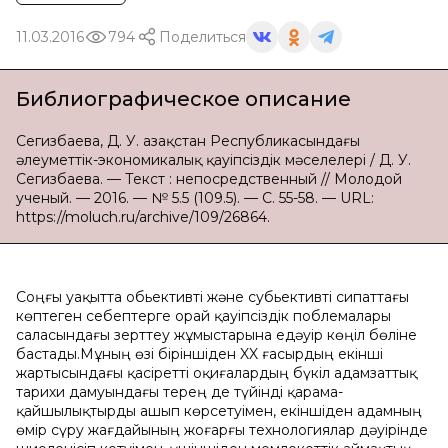
11.03.2016
794
Поделиться
Библиографическое описание
Сегизбаева, Д. У. Қазақстан Республикасындағы
әлеуметтік-экономикалық қауіпсіздік мәселелері / Д. У.
Сегизбаева. — Текст : непосредственный // Молодой
ученый. — 2016. — № 5.5 (109.5). — С. 55-58. — URL:
https://moluch.ru/archive/109/26864.
Соңғы уақытта обьективті және субьективті сипаттағы
көптеген себептерге орай қауіпсіздік поблемалары
саласындағы зерттеу жұмыстарына едәуір көңіл бөліне
бастады.Мұның өзі біріншіден XX ғасырдың екінші
жартысындағы қасіретті оқиғалардың бүкіл адамзаттық
тарихи дамуындағы терең де түйінді қарама-
қайшылықтырды ашып көрсетуімен, екіншіден адамның
өмір сүру жағдайының жоғарғы технологиялар дәуірінде