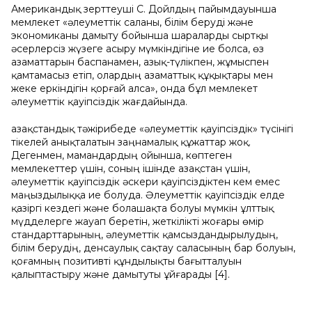
Американдық зерттеуші С. Дойлдың пайымдауынша
мемлекет «әлеуметтік саланы, білім беруді және
экономиканы дамыту бойынша шараларды сыртқы
әсерлерсіз жүзеге асыру мүмкіндігіне ие болса, өз
азаматтарын баспанамен, азық-түлікпен, жұмыспен
қамтамасыз етіп, олардың азаматтық құқықтары мен
жеке еркіндігін қорғай алса», онда бұл мемлекет
әлеуметтік қауіпсіздік жағдайында.
Қазақстандық тәжірибеде «әлеуметтік қауіпсіздік» түсінігі
тікелей анықталатын заңнамалық құжаттар жоқ.
Дегенмен, мамандардың ойынша, көптеген
мемлекеттер үшін, соның ішінде Қазақстан үшін,
әлеуметтік қауіпсіздік әскери қауіпсіздіктен кем емес
маңыздылыққа ие болуда. Әлеуметтік қауіпсіздік елде
қазіргі кездегі және болашақта болуы мүмкін ұлттық
мүдделерге жауап беретін, жеткілікті жоғары өмір
стандарттарының, әлеуметтік қамсыздандырылудың,
білім берудің, денсаулық сақтау саласының бар болуын,
қоғамның позитивті құндылықты бағытталуын
қалыптастыру және дамытуты ұйғарады [4].