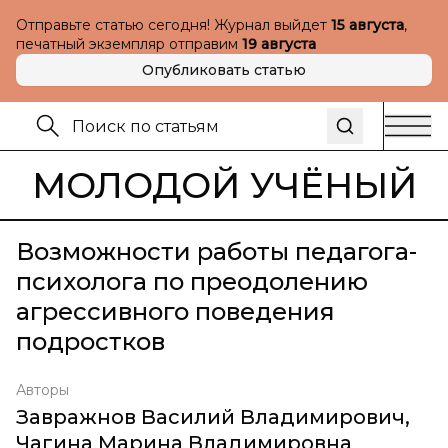
Отправьте статью сегодня! Журнал выйдет
15 августа
,
печатный экземпляр отправим
19 августа
Опубликовать статью
МОЛОДОЙ УЧЁНЫЙ
Возможности работы педагога-
психолога по преодолению
агрессивного поведения
подростков
Авторы
Завражнов Василий Владимирович
,
Чагина Марина Владимировна