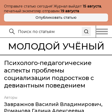
Отправьте статью сегодня! Журнал выйдет
15 августа
,
печатный экземпляр отправим
19 августа
Опубликовать статью
МОЛОДОЙ УЧЁНЫЙ
Психолого-педагогические
аспекты проблемы
социализации подростков с
девиантным поведением
Авторы
Завражнов Василий Владимирович
,
Романова Галина Алексеевна