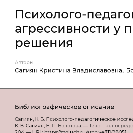
Психолого-педаго
агрессивности у 
решения
Авторы
Сагиян Кристина Владиславовна
,
Б
Библиографическое описание
Сагиян, К. В. Психолого-педагогическое иссл
К. В. Сагиян, Н. П. Болотова. — Текст : непосред
204. — URL: https://moluch.ru/archive/111/28051.