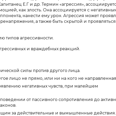
, Капитанец Е.Г и др. Термин «агрессия», ассоциируетс
моцией, как злость. Она ассоциируется с негативны
ппонента, нанести ему урон. Агрессия может проявл
енапряжения, а также быть скрытой и проявляться,
ию типов агрессивности.
грессивных и враждебных реакций.
ической силы против другого лица.
гое лицо не прямо, или ни на кого не направленная
роявлению негативных чувств, при малейшем
 поведении от пассивного сопротивления до актив
аконов.
ающим за действительные и вымышленные действия.