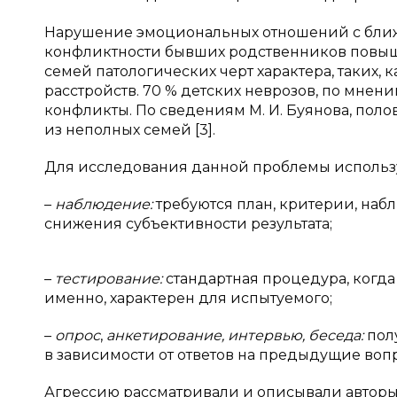
Нарушение эмоциональных отношений с бли
конфликтности бывших родственников повыш
семей патологических черт характера, таких,
расстройств. 70 % детских неврозов, по мнен
конфликты. По сведениям М. И. Буянова, поло
из неполных семей [3].
Для исследования данной проблемы использ
–
наблюдение:
требуются план, критерии, наб
снижения субъективности результата;
–
тестирование:
стандартная процедура, когда 
именно, характерен для испытуемого;
–
опрос
,
анкетирование, интервью, беседа:
полу
в зависимости от ответов на предыдущие воп
Агрессию рассматривали и описывали авторы: До