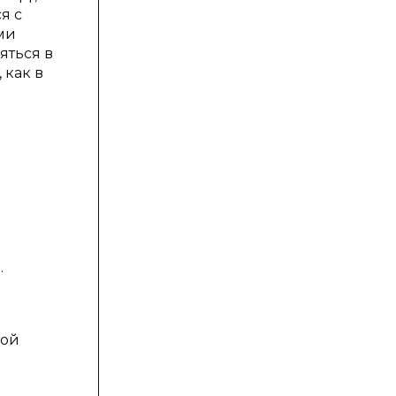
я с
ми
яться в
 как в
.
ной