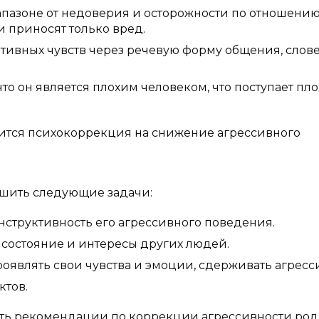
апазоне от недоверия и осторожности по отношению
и приносят только вред.
тивных чувств через речевую форму общения, слов
то он является плохим человеком, что поступает плох
дится психокоррекция на снижение агрессивного
шить следующие задачи:
нструктивность его агрессивного поведения.
 состояние и интересы других людей.
роявлять свои чувства и эмоции, сдерживать агресс
тов.
ать рекомендации по коррекции агрессивности ро