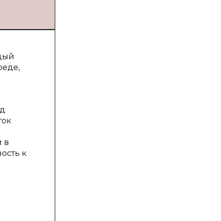
ждый
реде,
од
ток
 в
ость к