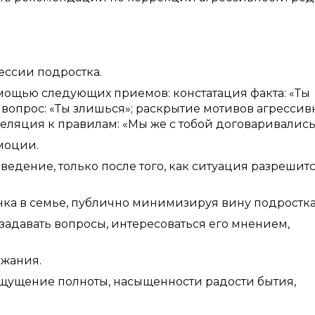
ессии подростка.
омощью следующих приемов: констатация факта: «Ты
вопрос: «Ты злишься»; раскрытие мотивов агрессив
еляция к правилам: «Мы же с тобой договаривались!
моции.
едение, только после того, как ситуация разрешитс
ка в семье, публично минимизируя вину подростка
 задавать вопросы, интересоваться его мнением,
ажания.
ощущение полноты, насыщенности радости бытия,