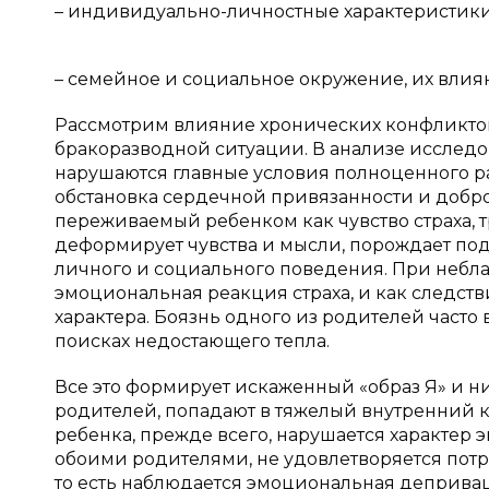
– индивидуально-личностные характеристики
– семейное и социальное окружение, их влия
Рассмотрим влияние хронических конфликтов 
бракоразводной ситуации. В анализе исследов
нарушаются главные условия полноценного ра
обстановка сердечной привязанности и добро
переживаемый ребенком как чувство страха, тр
деформирует чувства и мысли, порождает под
личного и социального поведения. При небла
эмоциональная реакция страха, и как следств
характера. Боязнь одного из родителей часто
поисках недостающего тепла.
Все это формирует искаженный «образ Я» и ни
родителей, попадают в тяжелый внутренний ко
ребенка, прежде всего, нарушается характер
обоими родителями, не удовлетворяется потре
то есть наблюдается эмоциональная деприваци