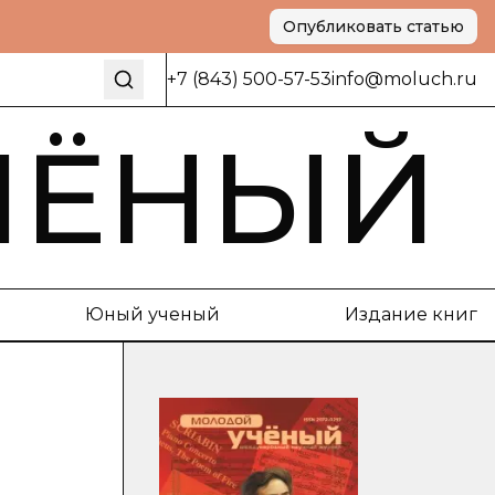
Опубликовать статью
+7 (843) 500-57-53
info@moluch.ru
ЧЁНЫЙ
Юный ученый
Издание книг