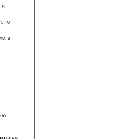
 к
есно
о, а
ию.
дителям