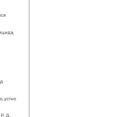
хся
е
ицида,
ой
, устно
. Д.,