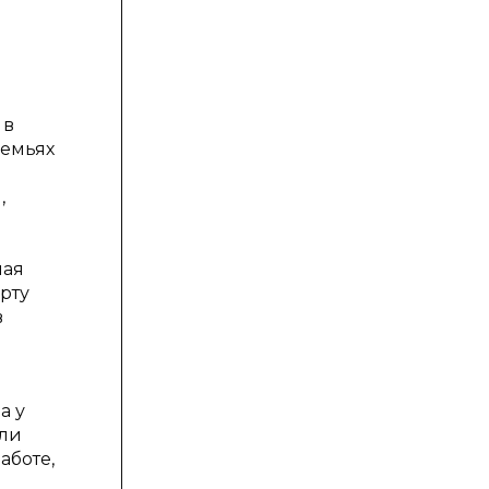
 в
семьях
,
ная
рту
в
а у
или
аботе,