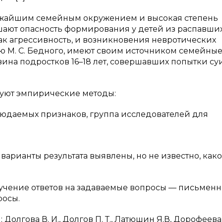
жайшим семейным окружением и высокая степень
ают опасность формирования у детей из распавши
 как агрессивность, и возникновения невротических
ию М. С. Бедного, имеют своим источником семейны
вина подростков 16–18 лет, совершавших попытки су
уют эмпирические методы:
людаемых признаков, группа исследователей для
варианты результата выявлены, но не известно, как
чение ответов на задаваемые вопросы — письменно
росы.
лгова В. И., Долгов П. Т., Латюшин Я.В, Дорофеева Р