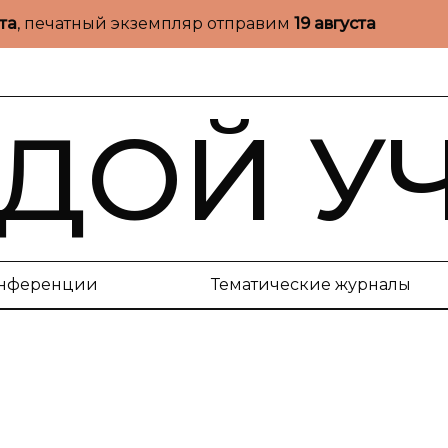
ста
, печатный экземпляр отправим
19 августа
ДОЙ У
нференции
Тематические журналы