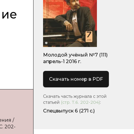
ние
Молодой учёный №7 (111)
апрель-1 2016 г.
Скачать номер в PDF
Скачать часть журнала с этой
статьей
(стр.
Т.6. 202-204
)
:
Спецвыпуск 6
(271 с.)
ения /
С. 202-