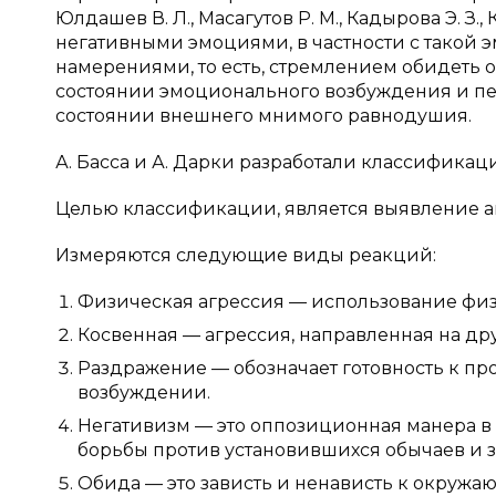
Юлдашев В. Л., Масагутов Р. М., Кадырова Э. З.
негативными эмоциями, в частности с такой э
намерениями, то есть, стремлением обидеть о
состоянии эмоционального возбуждения и пер
состоянии внешнего мнимого равнодушия.
А. Басса и А. Дарки разработали классификац
Целью классификации, является выявление а
Измеряются следующие виды реакций:
Физическая агрессия — использование физ
Косвенная — агрессия, направленная на дру
Раздражение — обозначает готовность к п
возбуждении.
Негативизм — это оппозиционная манера в
борьбы против установившихся обычаев и з
Обида — это зависть и ненависть к окруж