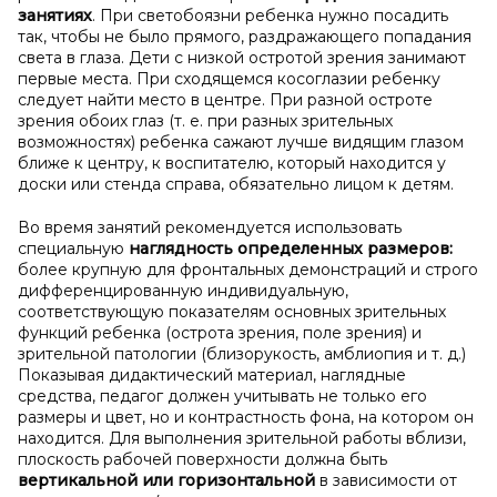
занятиях
. При светобоязни ребенка нужно посадить
так, чтобы не было прямого, раздражающего попадания
света в глаза. Дети с низкой остротой зрения занимают
первые места. При сходящемся косоглазии ребенку
следует найти место в центре. При разной остроте
зрения обоих глаз (т. е. при разных зрительных
возможностях) ребенка сажают лучше видящим глазом
ближе к центру, к воспитателю, который находится у
доски или стенда справа, обязательно лицом к детям.
Во время занятий рекомендуется использовать
специальную
наглядность определенных размеров:
более крупную для фронтальных демонстраций и строго
дифференцированную индивидуальную,
соответствующую показателям основных зрительных
функций ребенка (острота зрения, поле зрения) и
зрительной патологии (близорукость, амблиопия и т. д.)
Показывая дидактический материал, наглядные
средства, педагог должен учитывать не только его
размеры и цвет, но и контрастность фона, на котором он
находится. Для выполнения зрительной работы вблизи,
плоскость рабочей поверхности должна быть
вертикальной или горизонтальной
в зависимости от