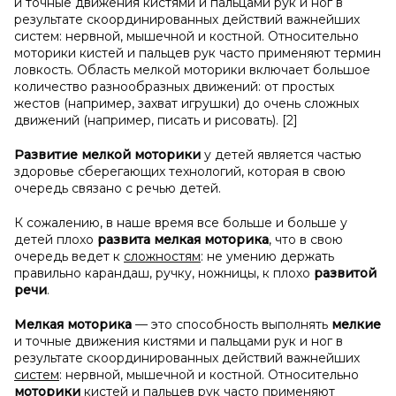
и точные движения кистями и пальцами рук и ног в
результате скоординированных действий важнейших
систем: нервной, мышечной и костной. Относительно
моторики кистей и пальцев рук часто применяют термин
ловкость. Область мелкой моторики включает большое
количество разнообразных движений: от простых
жестов (например, захват игрушки) до очень сложных
движений (например, писать и рисовать). [2]
Развитие мелкой моторики
у детей является частью
здоровье сберегающих технологий, которая в свою
очередь связано с речью детей.
К сожалению, в наше время все больше и больше у
детей плохо
развита мелкая моторика
, что в свою
очередь ведет к
сложностям
: не умению держать
правильно карандаш, ручку, ножницы, к плохо
развитой
речи
.
Мелкая моторика
— это способность выполнять
мелкие
и точные движения кистями и пальцами рук и ног в
результате скоординированных действий важнейших
систем
: нервной, мышечной и костной. Относительно
моторики
кистей и пальцев рук часто применяют