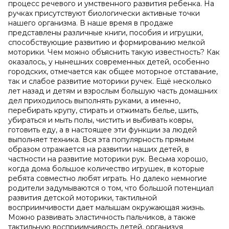
процесс речевого и умственного развития ребенка. На
ручках присутствуют биологически активные точки
нашего организма. В наше время в продаже
представлены различные книги, пособия и игрушки,
способствующие развитию и формированию мелкой
моторики. Чем можно объяснить такую известность? Как
оказалось, у нынешних современных детей, особенно
городских, отмечается как общее моторное отставание,
так и слабое развитие моторики ручек. Ещё несколько
лет назад и детям и взрослым большую часть домашних
дел приходилось выполнять руками, а именно,
перебирать крупу, стирать и отжимать белье, шить,
убираться и мыть полы, чистить и выбивать ковры,
готовить еду, а в настоящее эти функции за людей
выполняет техника. Вся эта популярность прямым
образом отражается на развитии наших детей, в
частности на развитие моторики рук. Весьма хорошо,
когда дома большое количество игрушек, в которые
ребята совместно любят играть. Но далеко немногие
родители задумываются о том, что большой потенциал
развития детской моторики, тактильной
восприимчивости дает малышам окружающая жизнь.
Можно развивать эластичность пальчиков, а также
тактильную восприимчивость детей, организуя