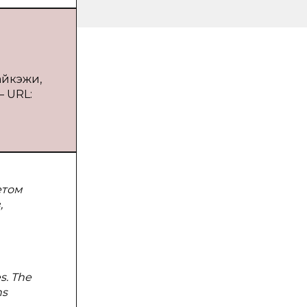
айкэжи,
— URL:
етом
,
s. The
ns