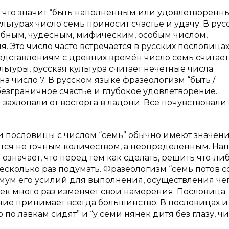
”, что значит “быть наполненным или удовлетворенн
ультурах число семь приносит счастье и удачу.
В
рус
ебным, чудесным, мифическим, особым числом,
Это число часто встречается в русских пословицах
едставлениям с древних времён число семь считает
льтуры, русская культура считает нечетные числа
а число 7. В русском языке фразеологизм “быть /
безграничное счастье и глубокое удовлетворение.
захлопали от восторга в ладони. Все почувствовали 
 пословицы с числом “семь” обычно имеют значен
ется не точным количеством, а неопределенным. На
 означает, что перед тем как сделать, решить что-ли
несколько раз подумать. Фразеологизм “семь потов 
ум его усилий для выполнения, осуществления чег
овек много раз изменяет свои намерения. Пословица
ение принимает всегда большинство. В пословицах и
 по лавкам сидят” и “у семи нянек дитя без глазу, ч