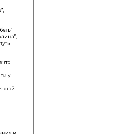
”,
а
бать”
олица”,
путь
ечто
ти у
дежной
ение и