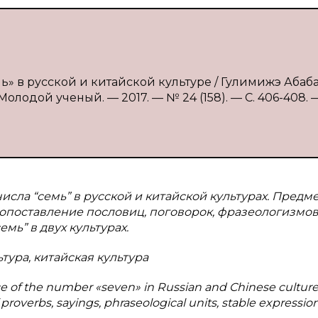
» в русской и китайской культуре / Гулимижэ Абаб
 Молодой ученый. — 2017. — № 24 (158). — С. 406-408. 
исла “семь” в русской и китайской культурах. Предм
опоставление пословиц, поговорок, фразеологизмов
мь” в двух культурах.
ьтура, китайская культура
ce of the number «seven» in Russian and Chinese culture
 proverbs, sayings, phraseological units, stable expressio