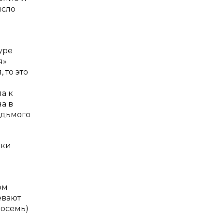
исло
уре
я»
 то это
ла к
на в
едьмого
пки
ом
евают
восемь)