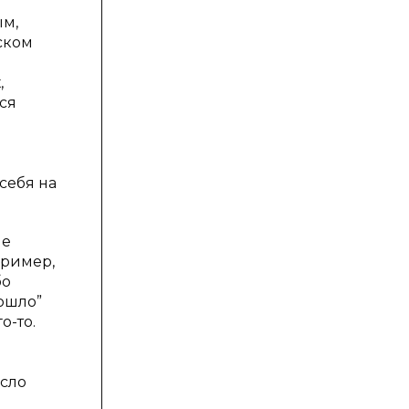
ым,
ском
,
ся
себя на
ие
пример,
бо
сошло”
о-то.
исло