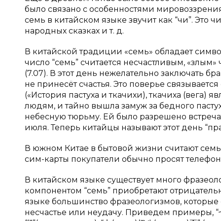
было связано с особенностями мировоззрения
семь в китайском языке звучит как “чи”. Это ч
народных сказках и т. д.
В китайской традиции «семь» обладает симво
число “семь” считается несчастливым, «злым» 
(7.07). В этот день нежелательно заключать бра
не принесёт счастья. Это поверье связывается
(«История пастуха и ткачихи), ткачиха (вега) 
людям, и тайно вышла замуж за бедного пастуха
небесную тюрьму. Ей было разрешено встреча
июля. Теперь китайцы называют этот день “п
В южном Китае в бытовой жизни считают сем
сим-карты покупатели обычно просят телефо
В китайском языке существует много фразеол
компонентом “семь” приобретают отрицательн
языке большинство фразеологизмов, которые 
несчастье или неудачу. Приведем примеры, “