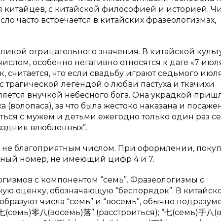
 китайцев, с китайской философией и историей. Ч
исло часто встречается в китайских фразеологизмах,
ликой отрицательного значения. В китайской культ
числом, особенно негативно относятся к дате «7 июл
к, считается, что если свадьбу играют седьмого июля,
 с трагической легендой о любви пастуха и ткачихи
является внучкой небесного бога. Она украдкой приш
 (волопаса), за что была жестоко наказана и посаже
ться с мужем и детьми ежегодно только один раз с
раздник влюбленных”.
ь не благоприятным числом. При оформлении, поку
нный номер, не имеющий цифр 4 и 7.
огизмов с компонентом “семь”. Фразеологизмы с
ую оценку, обозначающую “беспорядок”. В китайск
образуют числа “семь” и “восемь”, обычно подразум
七(семь)零八(восемь)落” (расстроиться); “七(семь)手八(