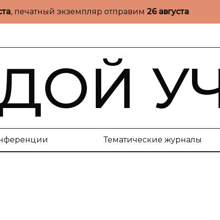
ста
, печатный экземпляр отправим
26 августа
ДОЙ У
нференции
Тематические журналы