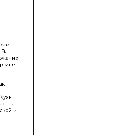
ожет
 В.
ержание
артине
ак
 Хуан
алось
ской и