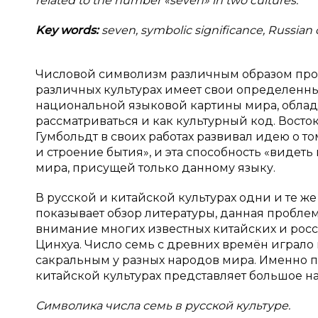
related to the number «seven» in two cultures.
Key words:
seven, symbolic significance, Russian 
Числовой символизм различным образом проя
различных культурах имеет свои определенные
национальной языковой картины мира, облада
рассматриваться и как культурный код. Восток
Гумбольдт в своих работах развивал идею о т
и строение бытия», и эта способность «видет
мира, присущей только данному языку.
В русской и китайской культурах одни и те 
показывает обзор литературы, данная проблем
внимание многих известных китайских и росс
Цинхуа. Число семь с древних времён играло 
сакральным у разных народов мира. Именно п
китайской культурах представляет большое н
Символика числа семь в русской культуре.