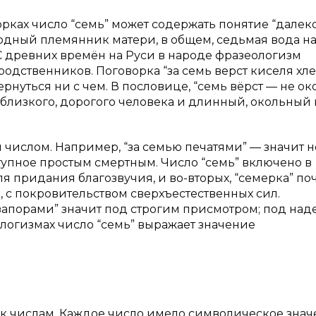
рках число “семь” может содержать понятие “далеко
одный племянник матери, в общем, седьмая вода н
С древних времён на Руси в народе фразеологизм
родственников. Поговорка “за семь верст киселя хле
вернуться ни с чем. В пословице, “семь вёрст — не ок
 близкого, дорогого человека и длинный, окольный 
 числом. Например, “за семью печатями” — значит н
ступное простым смертным. Число “семь” включено в
я придания благозвучия, и во-вторых, “семерка” поч
 с покровительством сверхъестественных сил.
 запорами” значит под строгим присмотром; под на
еологизмах число “семь” выражает значение
 к числам. Каждое число имело символическое знач