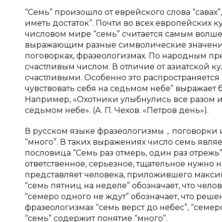
“Семь” произошло от еврейского слова “савах
иметь достаток”. Почти во всех европейских к
числовом мире “семь” считается самым волш
выражающим разные символические значения. 
поговорках, фразеологизмах. По народным пр
счастливым числом. В отличие от азиатской ку
счастливыми. Особенно это распространяется н
чувствовать себя на седьмом небе” выражает 
Например, «Охотники улыбнулись все разом и 
седьмом небе». (А. П. Чехов. «Петров день»).
В русском языке фразеологизмы，поговорки и
“много”. В таких выражениях число семь явля
пословица “Семь раз отмерь, один раз отрежь”
ответственное, серьезное, тщательное нужно 
представляет человека, приложившего максим
“семь пятниц на неделе” обозначает, что чел
“семеро одного не ждут” обозначает, что реш
фразеологизмах “семь верст до небес”, “семеро
“семь” содержит понятие “много”.