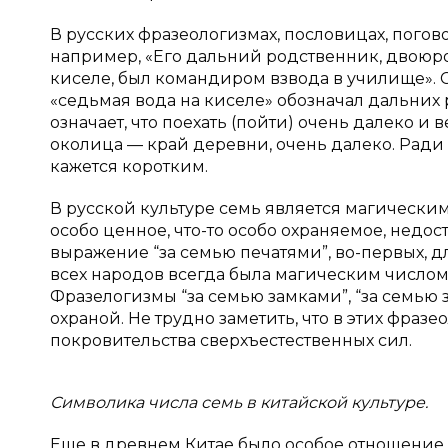
В русских фразеологизмах, пословицах, погово
например, «Его дальний родственник, двоюр
киселе, был командиром взвода в училище». 
«седьмая вода на киселе» обозначал дальних 
означает, что поехать (пойти) очень далеко и 
околица — край деревни, очень далеко. Ради
кажется коротким.
В русской культуре семь является магическим
особо ценное, что-то особо охраняемое, недо
выражение “за семью печатями”, во-первых, дл
всех народов всегда была магическим числом,
Фразелогизмы “за семью замками”, “за семью
охраной. Не трудно заметить, что в этих фраз
покровительства сверхъестественных сил.
Символика числа семь в китайской культуре.
Еще в древнем Китае было особое отношение