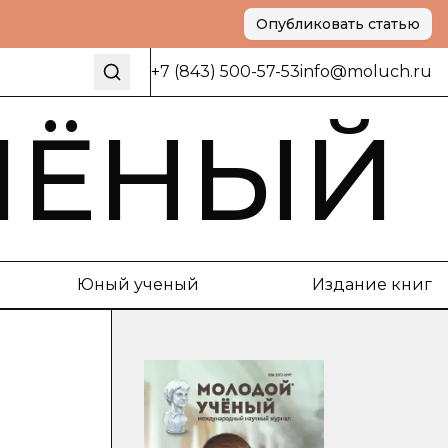
Опубликовать статью
+7 (843) 500-57-53
info@moluch.ru
ЧЁНЫЙ
Юный ученый
Издание книг