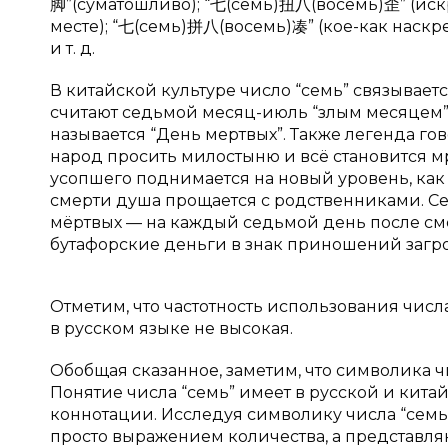
脚”(суматошливо); “七(семь)扭八(восемь)歪” (ис
месте); “七(семь)拼八(восемь)凑” (кое-как наскре
и т. д.
В китайской культуре число “семь” связывает
считают седьмой месяц-июль “злым месяцем”
называется “День мертвых”. Также легенда гов
народ просить милостыню и всё становится м
усопшего поднимается на новый уровень, как 
смерти душа прощается с родственниками. Се
мёртвых — на каждый седьмой день после сме
бутафорские деньги в знак приношений загр
Отметим, что частотность использования числ
в русском языке не высокая.
Обобщая сказанное, заметим, что символика чи
Понятие числа “семь” имеет в русской и кит
коннотации. Исследуя символику числа “семь
просто выражением количества, а представл