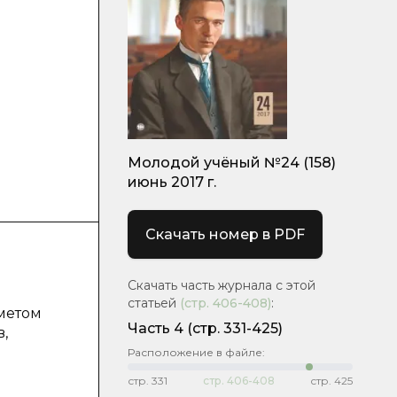
Молодой учёный №24 (158)
июнь 2017 г.
Скачать номер в PDF
Скачать часть журнала с этой
статьей
(стр.
406-408
)
:
дметом
Часть 4
(cтр. 331-425)
,
Расположение в файле:
стр.
331
стр.
406-408
стр.
425