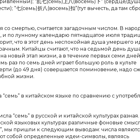
кривлённый); “乱七(семь)上八(восемь)下” (сердце/душа
сти); “七(семь)折八(восемь)扣”(тут вычесть, да там сбр
ся со смертью, считается загадочным числом. В наро
, и по лунному календарю пятнадцатое июля тради
орит, что в этот день неспокойная душа умершего и
рачным. Китайцы считают, что на седьмой день душ
на новый этап жизни, а в течение первых семи дней
мь раз по семь дней играет большую роль в культе
рти (до 49 дня) совершается поминовение, надо сж
обной жизни.
а “семь” в китайском языке по сравнению с употре
сла “семь” в русской и китайской культурах разная.
айской языковых культурах различные фоновые смыс
”, мы пришли к следующим выводам: числа являютс
яют собой определенные идеи-символы, являясь