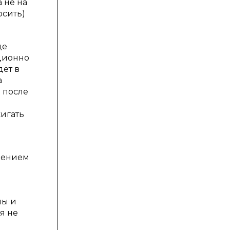
 не на
осить)
де
ционно
дёт в
а
 после
игать
блением
лы и
я не