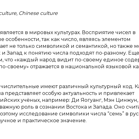
culture, Chinese culture
вляется в мировых культурах. Восприятие чисел в
 особенности, так как число, являясь элементом
ет не только символикой и семантикой, но также м
 и Запад к понятию числа подходят по-разному. Еще
ом, что «каждый народ видит по-своему единое сод
ь по-своему» отражается в национальной языковой к
же числительные имеют различный культурный код. К
а представляет особую актуальность и привлекает
ийских учёных, например: Ди Яогуанг, Мэн Цинжун,
важную роль в сознании Востока и Запада. Оно счит
оэтому исследование символики числа “семь” в рус
аучное и практическое значение.