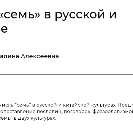
семь» в русской и
ре
алина Алексеевна
исла “семь” в русской и китайской культурах. Пре
сопоставление пословиц, поговорок, фразеологизмов
мь” в двух культурах.