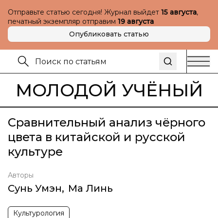
Отправьте статью сегодня! Журнал выйдет
15 августа
,
печатный экземпляр отправим
19 августа
Опубликовать статью
МОЛОДОЙ УЧЁНЫЙ
Сравнительный анализ чёрного
цвета в китайской и русской
культуре
Авторы
Сунь Умэн
,
Ма Линь
Культурология