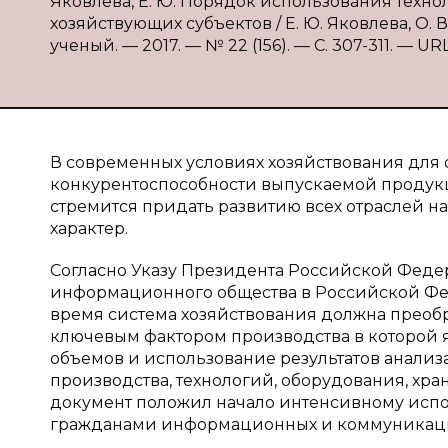
Яковлева, Е. Ю. Порядок использования техно
хозяйствующих субъектов / Е. Ю. Яковлева, О. 
ученый. — 2017. — № 22 (156). — С. 307-311. — URL:
В современных условиях хозяйствования для 
конкурентоспособности выпускаемой продукц
стремится придать развитию всех отраслей 
характер.
Согласно Указу Президента Российской Федер
информационного общества в Российской Фед
время система хозяйствования должна преобр
ключевым фактором производства в которой 
объемов и использование результатов анализ
производства, технологий, оборудования, хра
документ положил начало интенсивному исп
гражданами информационных и коммуникацио