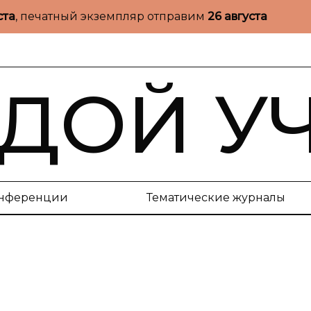
ста
, печатный экземпляр отправим
26 августа
ДОЙ У
нференции
Тематические журналы