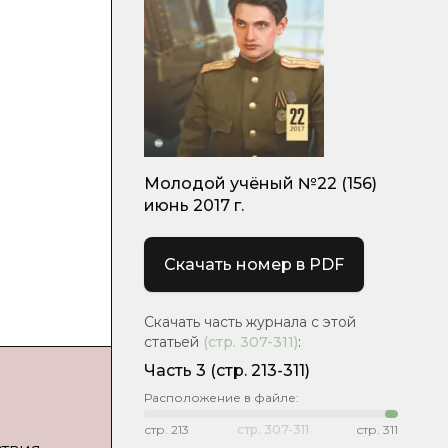
Молодой учёный №22 (156)
июнь 2017 г.
Скачать номер в PDF
Скачать часть журнала с этой
статьей
(стр.
307-311
)
:
Часть 3
(cтр. 213-311)
Расположение в файле:
стр.
213
стр.
307-311
стр.
311