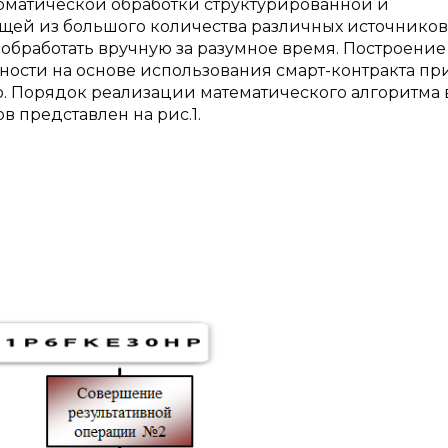
томатической обработки структурированной и
щей из большого количества различных источников
обработать вручную за разумное время. Построение
ости на основе использования смарт-контракта пр
. Порядок реализации математического алгоритма 
 представлен на рис.1.