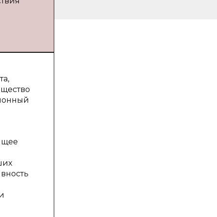
ствия
та,
бщество
ционный
ящее
ших
ивность
и