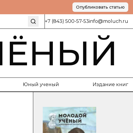
Опубликовать статью
+7 (843) 500-57-53
info@moluch.ru
ЧЁНЫЙ
Юный ученый
Издание книг