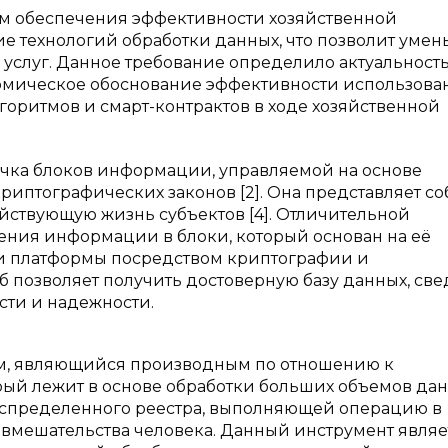
м обеспечения эффективности хозяйственной
ие технологий обработки данных, что позволит уме
 услуг. Данное требование определило актуальност
номическое обоснование эффективности использова
горитмов и смарт-контрактов в ходе хозяйственной
чка блоков информации, управляемой на основе
риптографических законов [2]. Она представляет с
яйствующую жизнь субъектов [4]. Отличительной
ения информации в блоки, который основан на её
и платформы посредством криптографии и
об позволяет получить достоверную базу данных, св
сти и надежности.
итм, являющийся производным по отношению к
й лежит в основе обработки больших объемов данн
аспределенного реестра, выполняющей операцию в
з вмешательства человека. Данный инструмент являе