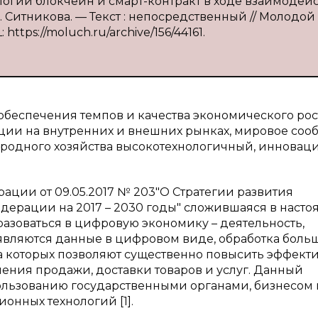
логий блокчейн и смарт-контракт в ходе взаимодей
В. Ситникова. — Текст : непосредственный // Молодой
 https://moluch.ru/archive/156/44161.
обеспечения темпов и качества экономического рос
ии на внутренних и внешних рынках, мировое соо
народного хозяйства высокотехнологичный, иннова
ации от 09.05.2017 № 203"О Стратегии развития
ерации на 2017 – 2030 годы" сложившаяся в насто
азоваться в цифровую экономику – деятельность,
являются данные в цифровом виде, обработка боль
а которых позволяют существенно повысить эффект
нения продажи, доставки товаров и услуг. Данный
ользованию государственными органами, бизнесом 
нных технологий [1].