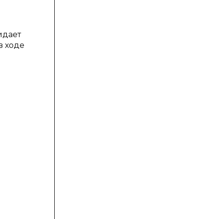
идает
в ходе