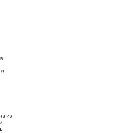
ов
ти
на из
м
ь