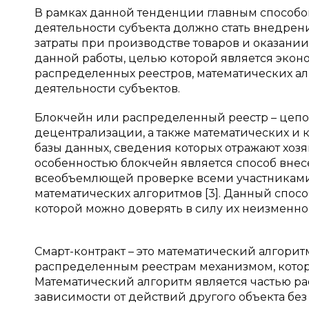
В рамках данной тенденции главным способо
деятельности субъекта должно стать внедрен
затраты при производстве товаров и оказании
данной работы, целью которой является эко
распределенных реестров, математических ал
деятельности субъектов.
Блокчейн или распределенный реестр – цепо
децентрализации, а также математических и к
базы данных, сведения которых отражают хоз
особенностью блокчейн является способ внес
всеобъемлющей проверке всеми участникам
математических алгоритмов [3]. Данный спос
которой можно доверять в силу их неизменно
Смарт-контракт – это математический алгор
распределенным реестрам механизмом, которы
Математический алгоритм является частью р
зависимости от действий другого объекта бе