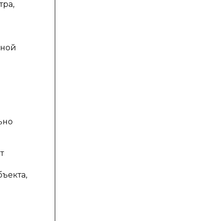
тра,
вной
ьно
т
ъекта,