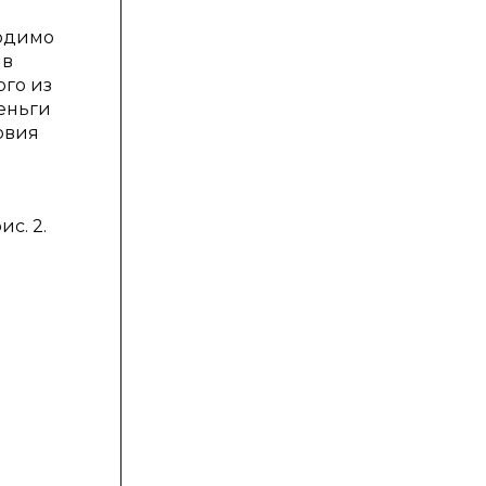
ходимо
 в
ого из
деньги
овия
с. 2.