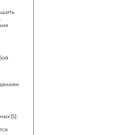
ньшить
ь
ния
обой
едениям
ых [5].
тся