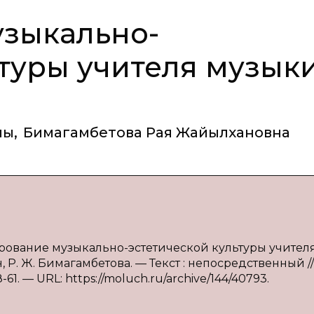
зыкально-
ьтуры учителя музык
лы
,
Бимагамбетова Рая Жайылхановна
ование музыкально-эстетической культуры учител
Р. Ж. Бимагамбетова. — Текст : непосредственный //
-61. — URL: https://moluch.ru/archive/144/40793.