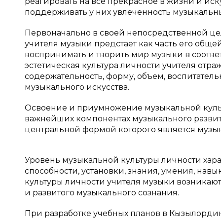
реагировать на все прекрасное в жизни и иск
поддерживать у них увлеченность музыкальны
Первоначально в своей непосредственной цел
учителя музыки предстает как часть его обще
воспринимать и творить мир музыки в соотве
эстетическая культура личности учителя отра
содержательность, форму, объем, воспитател
музыкального искусства.
Освоение и приумножение музыкальной культ
важнейших компонентах музыкального развит
центральной формой которого является музы
Уровень музыкальной культуры личности хара
способности, установки, знания, умения, нав
культуры личности учителя музыки возникают
и развитого музыкального сознания.
При разработке учебных планов в Кызылорд