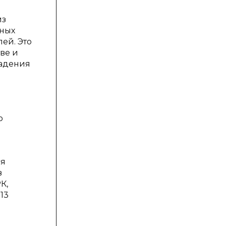
из
бных
ей. Это
ве и
ладения
о
ся
в
К,
13