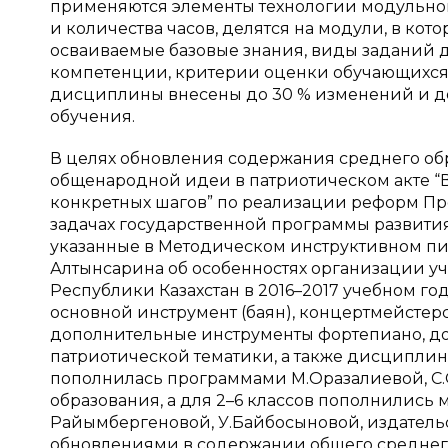
применяются элементы технологии модульног
и количества часов, делятся на модули, в ко
осваиваемые базовые знания, виды заданий
компетенции, критерии оценки обучающихся.
дисциплины внесены до 30 % изменений и д
обучения.
В целях обновления содержания среднего об
общенародной идеи в патриотическом акте “В
конкретных шагов” по реализации реформ През
задачах государственной программы развития 
указанные в Методическом инструктивном п
Алтынсарина об особенностях организации у
Республики Казахстан в 2016–2017 учебном г
основной инструмент (баян), концертмейстерс
дополнительные инструменты фортепиано, до
патриотической тематики, а также дисципли
пополнилась программами М.Оразалиевой, С.О
образования, а для 2–6 классов пополнились
Райымбергеновой, У.Байбосыновой, издательс
обновлениями в содержании общего среднего