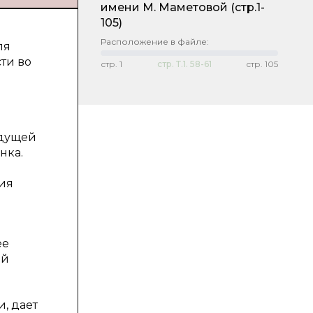
имени М. Маметовой
(стр.1-
105)
Расположение в файле:
ля
ти во
стр.
1
стр.
Т.1. 58-61
стр.
105
удущей
нка.
ния
ее
ий
, дает