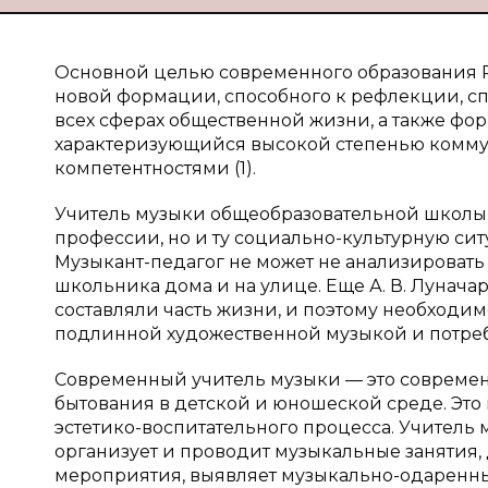
Основной целью современного образования Р
новой формации, способного к рефлекции, с
всех сферах общественной жизни, а также ф
характеризующийся высокой степенью комм
компетентностями (1).
Учитель музыки общеобразовательной школы д
профессии, но и ту социально-культурную сит
Музыкант-педагог не может не анализироват
школьника дома и на улице. Еще А. В. Лунача
составляли часть жизни, и поэтому необходи
подлинной художественной музыкой и потребн
Современный учитель музыки — это современн
бытования в детской и юношеской среде. Эт
эстетико-воспитательного процесса. Учитель 
организует и проводит музыкальные занятия,
мероприятия, выявляет музыкально-одаренных