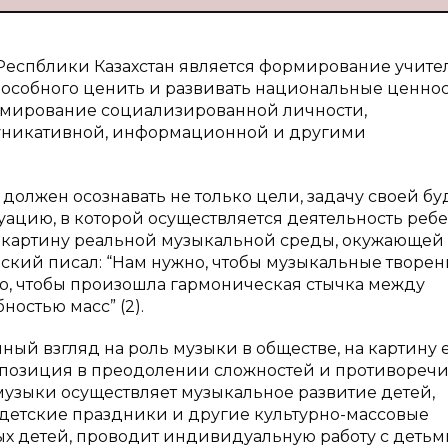
еспблики Казахстан является формирование учите
пособного ценить и развивать национальные ценнос
ормирование социализированной личности,
уникативной, информационной и другими
олжен осознавать не только цели, задачу своей б
уацию, в которой осуществляется деятельность ребе
ь картину реальной музыкальной среды, окужающей
рский писал: “Нам нужно, чтобы музыкальные творе
мо, чтобы произошла гармоническая стычка между
остью масс” (2).
ый взгляд на роль музыки в обществе, на картину 
о позиция в преодолении сложностей и противореч
музыки осуществляет музыкальное развитие детей,
 детские праздники и другие культурно-массовые
 детей, проводит индивидуальную работу с детьми