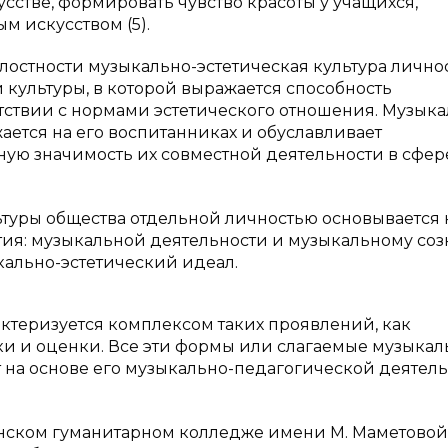
усстве, формировать чувство красоты у учащихся,
м искусством (5).
остности музыкально-эстетическая культура лично
й культуры, в которой выражается способность
тствии с нормами эстетического отношения. Музыка
жается на его воспитанниках и обуславливает
ьную значимость их совместной деятельности в сфер
уры общества отдельной личностью основывается 
ия: музыкальной деятельности и музыкальному соз
кально-эстетический идеал.
ктеризуется комплексом таких проявлений, как
ыки и оценки. Все эти формы или слагаемые музыка
 на основе его музыкально-педагогической деятел
инском гуманитарном колледже имени М. Маметовой