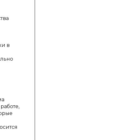
тва
ки в
ально
ма
работе,
торые
осится