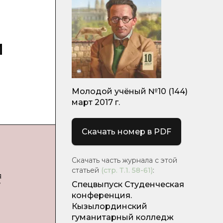
и
Молодой учёный №10 (144)
март 2017 г.
Скачать номер в PDF
Скачать часть журнала с этой
статьей
(стр.
Т.1. 58-61
)
:
я
Спецвыпуск Студенческая
конференция.
Кызылординский
гуманитарный колледж