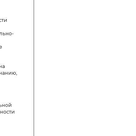
сти
льно-
е
на
нанию,
льной
ьности