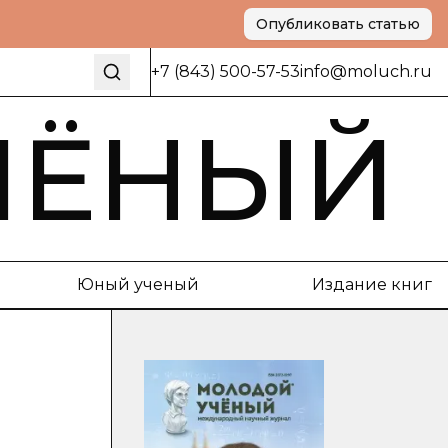
Опубликовать статью
+7 (843) 500-57-53
info@moluch.ru
ЧЁНЫЙ
Юный ученый
Издание книг