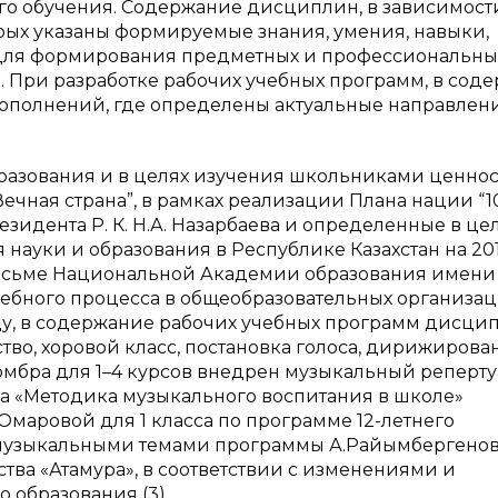
о обучения. Содержание дисциплин, в зависимости
торых указаны формируемые знания, умения, навыки,
 для формирования предметных и профессиональны
 При разработке рабочих учебных программ, в сод
ополнений, где определены актуальные направлен
разования и в целях изучения школьниками ценнос
ечная страна”, в рамках реализации Плана нации “1
идента Р. К. Н.А. Назарбаева и определенные в це
науки и образования в Республике Казахстан на 201
исьме Национальной Академии образования имени 
чебного процесса в общеобразовательных организа
оду, в содержание рабочих учебных программ дисци
тво, хоровой класс, постановка голоса, дирижирова
мбра для 1–4 курсов внедрен музыкальный реперту
на «Методика музыкального воспитания в школе»
маровой для 1 класса по программе 12-летнего
 музыкальными темами программы А.Райымбергенова
тва «Атамура», в соответствии с изменениями и
 образования (3).