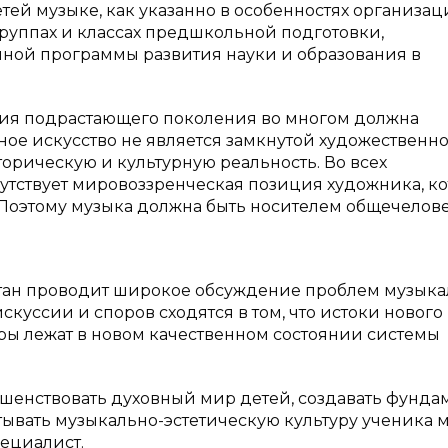
тей музыке, как указанно в особенностях организа
группах и классах предшкольной подготовки,
нной программы развития науки и образования в
ния подрастающего поколения во многом должна
ное искусство не является замкнутой художественн
торическую и культурную реальность. Во всех
утствует мировоззренческая позиция художника, ко
 Поэтому музыка должна быть носителем общечелов
стан проводит широкое обсуждение проблем музыка
куссии и споров сходятся в том, что истоки нового
ры лежат в новом качественном состоянии системы
шенствовать духовный мир детей, создавать фунда
тывать музыкально-эстетическую культуру ученика 
ециалист.