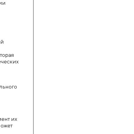
ции
ой
торая
еческих
льного
мент их
может