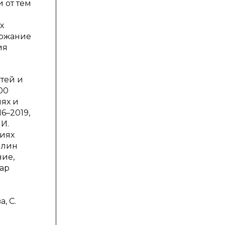
 от тем
х
ержание
ия
тей и
00
лях и
6–2019,
И.
циях
плин
ние,
ар
, С.