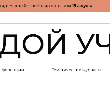
ста
, печатный экземпляр отправим
19 августа
ДОЙ У
нференции
Тематические журналы