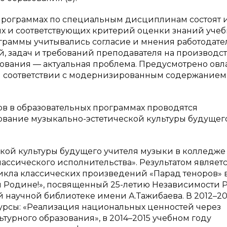
программах по специальным дисциплинам состоят 
ях и соответствующих критерий оценки знаний уче
раммы учитывались согласие и мнения работодател
ей, задач и требований преподавателя на производст
зования — актуальная проблема. Предусмотрено ов
м соответствии с модернизированным содержанием
ов в образовательных программах проводятся
вание музыкально-эстетической культуры будущег
кой культуры будущего учителя музыки в колледже
ассического исполнительства». Результатом являет
икла классических произведений «Парад теноров» 
 Родине!», посвященный 25-летию Независимости Р
 научной библиотеке имени А.Тажибаева. В 2012–20
урсы: «Реализация национальных ценностей через
турного образования», в 2014–2015 учебном году