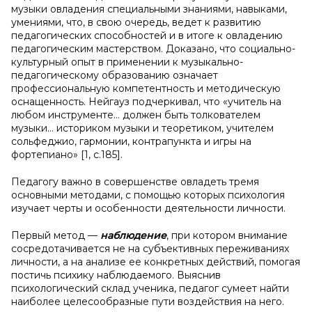
музыки овладения специальными знаниями, навыками,
умениями, что, в свою очередь, ведет к развитию
педагогических способностей и в итоге к овладению
педагогическим мастерством. Доказано, что социально-
культурный опыт в применении к музыкально-
педагогическому образованию означает
профессиональную компетентность и методическую
оснащенность. Нейгауз подчеркивал, что «учитель на
любом инструменте… должен быть толкователем
музыки… историком музыки и теоретиком, учителем
сольфеджио, гармонии, контрапункта и игры на
фортепиано» [1, с.185].
Педагогу важно в совершенстве овладеть тремя
основными методами, с помощью которых психология
изучает черты и особенности деятельности личности.
Первый метод —
наблюдение
, при котором внимание
сосредотачивается не на субъективных переживаниях
личности, а на анализе ее конкретных действий, помогая
постичь психику наблюдаемого. Выяснив
психологический склад ученика, педагог сумеет найти
наиболее целесообразные пути воздействия на него.