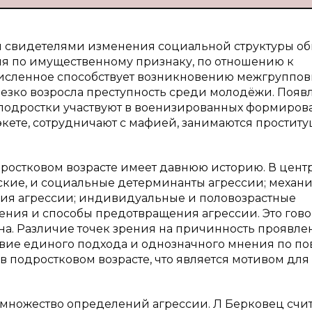
 свидетелями изменения социальной структуры об
я по имущественному признаку, по отношению к
исленное способствует возникновению межгруппов
 резко возросла преступность среди молодёжи. Появ
подростки участвуют в военизированных формиров
экете, сотрудничают с мафией, занимаются простит
ростковом возрасте имеет давнюю историю. В цент
кие, и социальные детерминанты агрессии; механ
ия агрессии; индивидуальные и половозрастные
ния и способы предотвращения агрессии. Это гово
нна. Различие точек зрения на причинность проявле
твие единого подхода и однозначного мнения по по
подростковом возрасте, что является мотивом для
ножество определений агрессии. Л Берковец счита