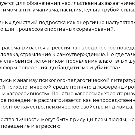
зуется для обозначения насильственных захватниче
онимом антигуманизма, насилия, культа грубой силы.
вных действий подростка как энергично наступател
но для процессов спортивных соревнований.
е рассматривается агрессия как вредоносное повед
овека, стремление к самоутверждению. Но где та че
становится источником проявления зла: от злых шу
х форм поведения, до бандитизма и убийства?
лись к анализу психолого-педагогической литерату
учной психологической среде принято дифференциро
 и «агрессивность». Понятие «агрессия» характериз
ое поведение рассматривается как непосредствен
чностное качество, психическое свойство индивида.
чества личности могут быть присущи всем людям, но
е поведение и агрессию.