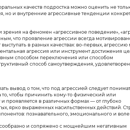
ральных качеств подростка можно оценить не толь
, но и внутренние агрессивные тенденции конкре
и зрения на феномен «агрессивное поведение», «аг
дным, что проявление агрессии всегда мотивирован
 выступать в разных качествах: во-первых, агрессию
ентальная агрессия или инструмент достижения цел
тивным способом переключения или способом
структивный способ самоутверждения, удовлетворе
ть вывод о том, что под агрессией следует понима
 то, чтобы причинить кому-то физический или
 и проявляется в различных формах — от глубоко
ых, ярко выраженных насильственных действий. Ст
понентов: познавательного, эмоционального и воле
есообразно и сопряжено с мощнейшим негативным