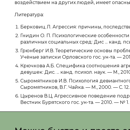
воздействием на других людей, имеет опасн
Литература:
Берковиц Л. Агрессия: причины, последствия 
Гнидин О. П. Психологические особенности 
различных социальных сред: Дис ... канд. пси
Грюнберг И.В. Теоретические основы пробл
Учёные записки Орловского гос. ун-та. — 2014
Крючкова А.Б. Специфика соотношения агр
девушек: Дис. ... канд. психол. наук. — М., 2010.
Сыромятников И.В. Психология девиантного
Сыромятников, В.Г. Чайка. — М., 2000. — С. 12.
Цыренов В.Ц. Агрессивное поведение подро
Вестник Бурятского гос. ун-та. — 2010. — № 1. 