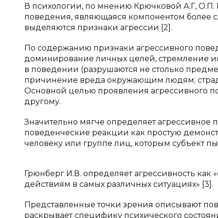
В психологии, по мнению Крючковой А.Г, О.П.
поведения, являющаяся компонентом более с
выделяются признаки агрессии [2].
По содержанию признаки агрессивного пове
доминирование личных целей, стремление ис
в поведении (разрушаются не столько предме
причинение вреда окружающим людям; страд
Основной целью проявления агрессивного п
другому.
Значительно мягче определяет агрессивное п
поведенческие реакции как простую демонст
человеку или группе лиц, которым субъект пыт
Грюнберг И.В. определяет агрессивность как 
действиям в самых различных ситуациях» [3].
Представленные точки зрения описывают пов
раскрывает специфику психического состоян