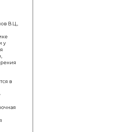
в В.Ц.,
ике
и у
ая
,
зрения
тся в
е
и
рочная
я