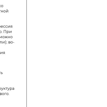
ко
тной
рессия
о. При
 можно
и); во-
ния
ть
руктура
вого.