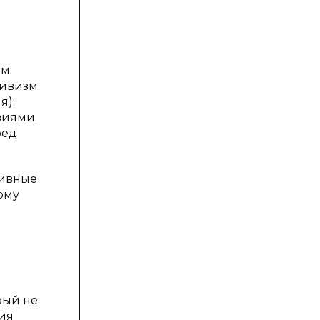
м:
тивизм
я);
виями.
ред
сивные
ому
м
рый не
ия