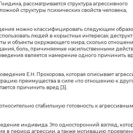
 Гнидина, рассматривается структура агрессивного
ложной структуры психических свойств человека,
дения можно классифицировать следующим образо
пользовать людей в корыстных интересах; деструк
ты и объекты окружающего мира, сколько отношени
ания, боль, причиняемые насильственными дейст
оведения является намерение одного причинить в
оведения Е.Н. Прохорова, которая описывает агрес
рацию преимущества в силе «по отношению к друг
ается причинить вред [3].
«относительно стабильную готовность к агрессивны
едение индивида. Это односторонний взгляд, кото
ия в период агрессии, а также мотивацию проявлен