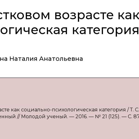
стковом возрасте ка
огическая категори
на Наталия Анатольевна
асте как социально-психологическая категория / Т. С
енный // Молодой ученый. — 2016. — № 21 (125). — С. 8