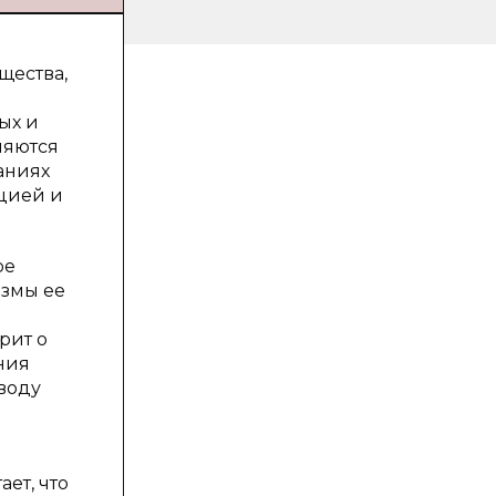
щества,
ых и
ляются
аниях
уцией и
ре
измы ее
рит о
ния
воду
ет, что