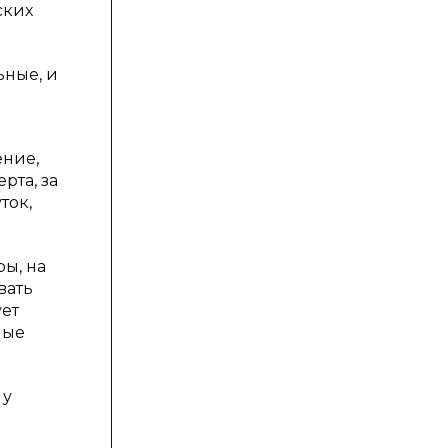
ских
ьные, и
ение,
рта, за
ток,
ры, на
вать
ует
ные
 у