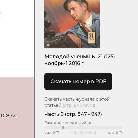
к
я
Молодой учёный №21 (125)
ноябрь-1 2016 г.
Скачать номер в PDF
Скачать часть журнала с этой
статьей
(стр.
870-872
)
:
.
Часть 9
(cтр. 847 - 947)
70-872.
Расположение в файле:
стр.
847
стр.
870-872
стр.
947