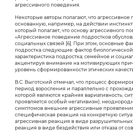
агрессивного поведения.
Некоторые авторы полагают, что агрессивное
основанную, например, на действии инстинкта
который полагает, что основу агрессивного п
«Агрессивное поведение подростков обуслов
социальных связей [6]. При этом, основные ф
подростка следующие: фактор биологической
характеристика подростка; семейное и социал
акцентируя внимание на мотивирующих причи
уровень сформированности этических качеств
В.С. Выготский отмечал, что процесс формиро
период взросления и параллельно с прохожд
которой являются крайняя вариативность; си
проявляется особый негативизм); неоднород
симптомов внешние агрессивные проявлени
специфическая реакция на конкретную ситуац
агрессивная реакция в виде разрушительных
реакция в виде бездействия или отказа от с