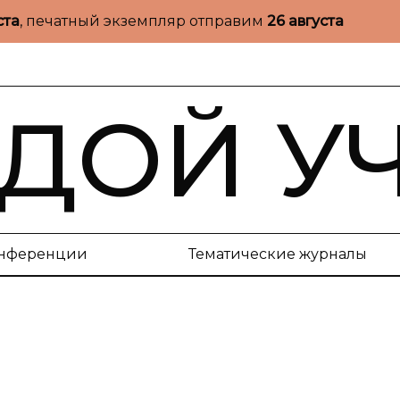
ста
, печатный экземпляр отправим
26 августа
ДОЙ У
нференции
Тематические журналы