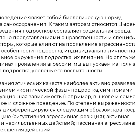
 поведение являет собой биологическую норму,
 самосохранения. К таким авторам относится Цырено
оведения подростков составляет социальная среда.
лено представлениями о нравственности и специф
акторы, которые влияют на проявление агрессивност
 особенности подростка; индивидуально-личностн
ьное окружение подростка, их влияние. Но опять же
нах проявления агрессии, мы выпускаем из поля 
 подростка, уровень его воспитанности.
вания этических качеств наиболее активно развивае
ением «критической фазы» подростка, симптомами
туационная зависимость (например, в школе и семь
ное и сложное поведение. По степени выраженност
я дифференцируются следующим образом: краткос
ию (ситуативная агрессивная реакция); активная
 и насильственных действий; пассивная агрессивна
овершения действий.