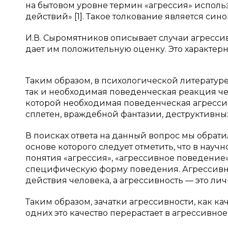
на бытовом уровне термин «агрессия» исполь
действий» [1]. Такое толкование является син
И.В. Сыромятников описывает случаи агресси
дает им положительную оценку. Это характер
Таким образом, в психологической литератур
так и необходимая поведенческая реакция чел
которой необходимая поведенческая агрессия 
сплетен, враждебной фантазии, деструктивны
В поисках ответа на данный вопрос мы обрати
основе которого следует отметить, что в на
понятия «агрессия», «агрессивное поведение»
специфическую форму поведения. Агрессивн
действия человека, а агрессивность — это ли
Таким образом, зачатки агрессивности, как ка
одних это качество перерастает в агрессивно