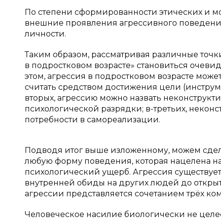
По степени сформированности этических и мо
внешние проявления агрессивного поведения
личности.
Таким образом, рассматривая различные точк
в подростковом возрасте» становиться очеви
этом, агрессия в подростковом возрасте может
считать средством достижения цели (инструм
вторых, агрессию можно назвать неконструк
психологической разрядки; в-третьих, некон
потребности в самореализации.
Подводя итог выше изложенному, можем сдела
любую форму поведения, которая нацелена на
психологический ущерб. Агрессия существует
внутренней обиды на других людей до открыт
агрессии представляется сочетанием трёх ком
Человеческое насилие биологически не цел