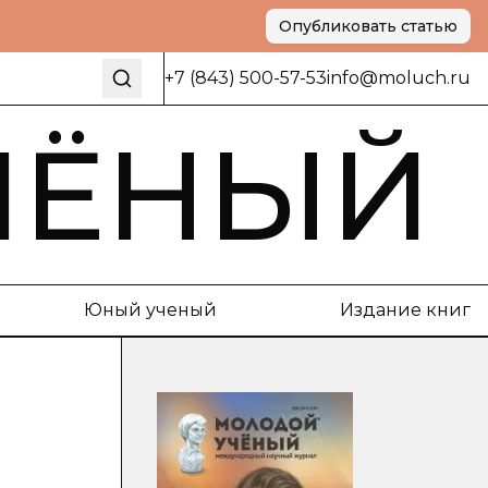
Опубликовать статью
+7 (843) 500-57-53
info@moluch.ru
ЧЁНЫЙ
Юный ученый
Издание книг